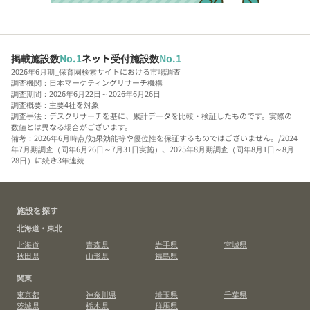
掲載施設数
No.1
ネット受付施設数
No.1
2026年6月期_保育園検索サイトにおける市場調査
調査機関：日本マーケティングリサーチ機構
調査期間：2026年6月22日～2026年6月26日
調査概要：主要4社を対象
調査手法：デスクリサーチを基に、累計データを比較・検証したものです。実際の
数値とは異なる場合がございます。
備考：2026年6月時点/効果効能等や優位性を保証するものではございません。/2024
年7月期調査（同年6月26日～7月31日実施）、2025年8月期調査（同年8月1日～8月
28日）に続き3年連続
施設を探す
北海道・東北
北海道
青森県
岩手県
宮城県
秋田県
山形県
福島県
関東
東京都
神奈川県
埼玉県
千葉県
茨城県
栃木県
群馬県