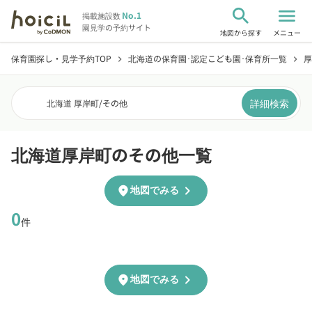
search
menu
No.1
掲載施設数
園見学の予約サイト
地図から探す
メニュー
保育園探し・見学予約TOP
北海道の保育園･認定こども園･保育所一覧
厚
chevron_right
chevron_right
詳細検索
北海道 厚岸町
/
その他
北海道厚岸町のその他一覧
chevron_right
location_on
地図でみる
0
件
chevron_right
location_on
地図でみる