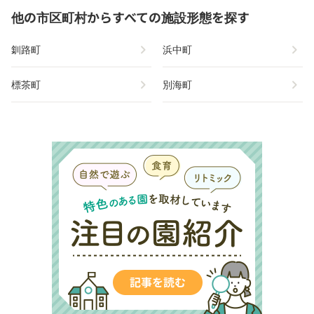
他の市区町村からすべての施設形態を探す
chevron_right
chevron_right
釧路町
浜中町
chevron_right
chevron_right
標茶町
別海町