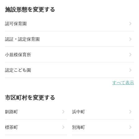
施設形態を変更する
chevron_right
認可保育園
chevron_right
認証・認定保育園
chevron_right
小規模保育所
chevron_right
認定こども園
すべて表示
市区町村を変更する
chevron_right
chevron_right
釧路町
浜中町
chevron_right
chevron_right
標茶町
別海町