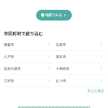
chevron_right
location_on
地図でみる
市区町村で絞り込む
chevron_right
chevron_right
青森市
弘前市
chevron_right
chevron_right
八戸市
黒石市
chevron_right
chevron_right
五所川原市
十和田市
chevron_right
chevron_right
三沢市
むつ市
すべて表示