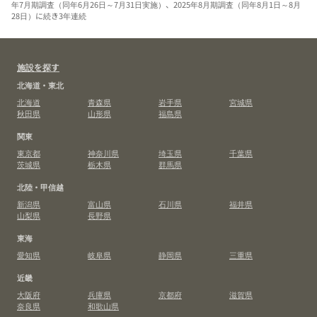
年7月期調査（同年6月26日～7月31日実施）、2025年8月期調査（同年8月1日～8月
28日）に続き3年連続
施設を探す
北海道・東北
北海道
青森県
岩手県
宮城県
秋田県
山形県
福島県
関東
東京都
神奈川県
埼玉県
千葉県
茨城県
栃木県
群馬県
北陸・甲信越
新潟県
富山県
石川県
福井県
山梨県
長野県
東海
愛知県
岐阜県
静岡県
三重県
近畿
大阪府
兵庫県
京都府
滋賀県
奈良県
和歌山県