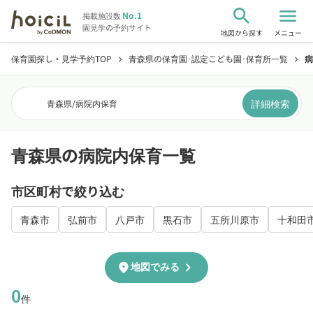
search
menu
No.1
掲載施設数
園見学の予約サイト
地図から探す
メニュー
保育園探し・見学予約TOP
青森県の保育園･認定こども園･保育所一覧
病
chevron_right
chevron_right
詳細検索
青森県
/
病院内保育
青森県の病院内保育一覧
市区町村で絞り込む
青森市
弘前市
八戸市
黒石市
五所川原市
十和田
chevron_right
location_on
地図でみる
0
件