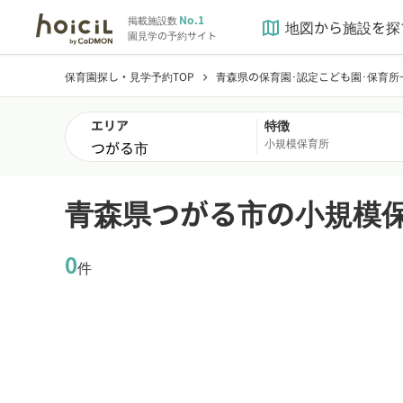
No.1
掲載施設数
地図から施設を探
map
園見学の予約サイト
保育園探し・見学予約TOP
青森県の保育園･認定こども園･保育所
chevron_right
エリア
特徴
小規模保育所
青森県つがる市の小規模
0
件