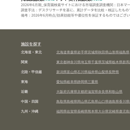
2026年6月期_保育園検索サイトにおける市場調査
調査機関：日本マ
調査手法：デスクリサーチを基に、累計データを比較・検証したもの
備考：2026年6月時点/効果効能等や優位性を保証するものではございま
施設を探す
北海道・東北
北海道
青森県
岩手県
宮城県
秋田県
山形県
福島県
関東
東京都
神奈川県
埼玉県
千葉県
茨城県
栃木県
群馬
北陸・甲信越
新潟県
富山県
石川県
福井県
山梨県
長野県
東海
愛知県
岐阜県
静岡県
三重県
近畿
大阪府
兵庫県
京都府
滋賀県
奈良県
和歌山県
中国・四国
鳥取県
島根県
岡山県
広島県
山口県
徳島県
香川県
九州・沖縄
福岡県
佐賀県
長崎県
熊本県
大分県
宮崎県
鹿児島