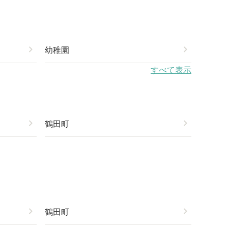
chevron_right
幼稚園
chevron_right
すべて表示
chevron_right
鶴田町
chevron_right
chevron_right
鶴田町
chevron_right