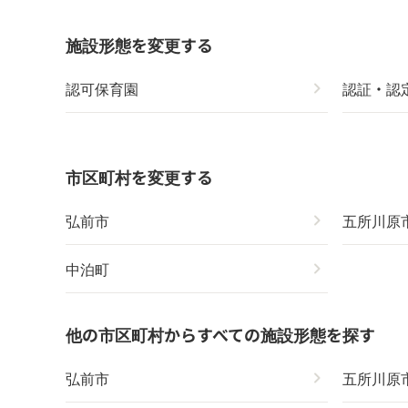
施設形態を変更する
認可保育園
chevron_right
認証・認
市区町村を変更する
弘前市
chevron_right
五所川原
中泊町
chevron_right
他の市区町村からすべての施設形態を探す
弘前市
chevron_right
五所川原