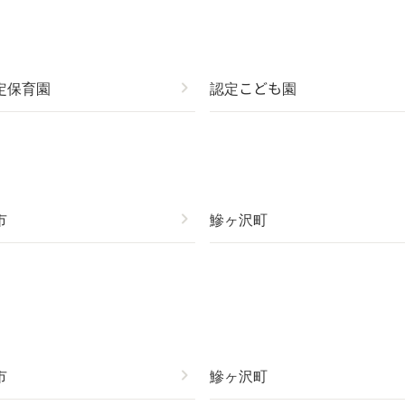
定保育園
chevron_right
認定こども園
市
chevron_right
鰺ヶ沢町
市
chevron_right
鰺ヶ沢町