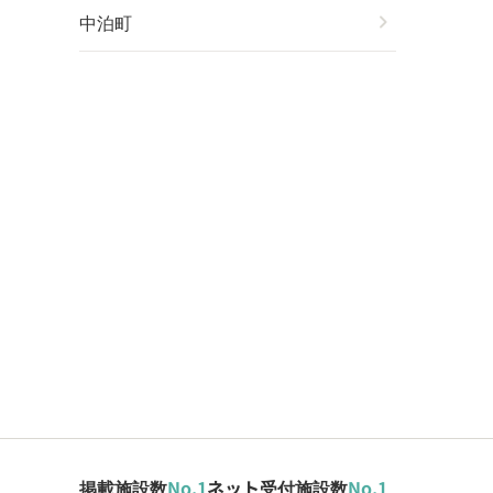
中泊町
chevron_right
掲載施設数
No.1
ネット受付施設数
No.1