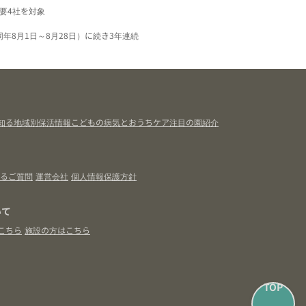
要4社を対象
同年8月1日～8月28日）に続き3年連続
知る
地域別保活情報
こどもの病気とおうちケア
注目の園紹介
るご質問
運営会社
個人情報保護方針
いて
こちら
施設の方はこちら
TOP