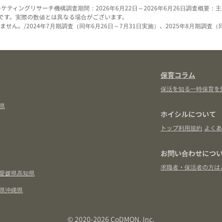
ーケティングリサーチ機構
調査期間：2026年6月22日～2026年6月26日
調査概要：主
です。実際の数値とは異なる場合がございます。
せん。/2024年7月期調査（同年6月26日～7月31日実施）、2025年8月期調査（
保育コラム
保活を知る
一時保育を
県
ホイシルについて
トップ
利用規約
よくあ
お問い合わせにつ
求職者・保活者の方は
愛媛県
高知県
県
沖縄県
© 2020-2026 CoDMON, Inc.