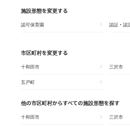
施設形態を変更する
認可保育園
chevron_right
認証・認
市区町村を変更する
十和田市
chevron_right
三沢市
五戸町
chevron_right
他の市区町村からすべての施設形態を探す
十和田市
chevron_right
三沢市