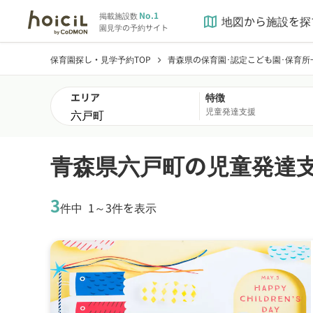
No.1
掲載施設数
地図から施設を探
map
園見学の予約サイト
保育園探し・見学予約TOP
青森県の保育園･認定こども園･保育所
chevron_right
エリア
特徴
児童発達支援
青森県六戸町の児童発達
3
件中
1～3件を表示