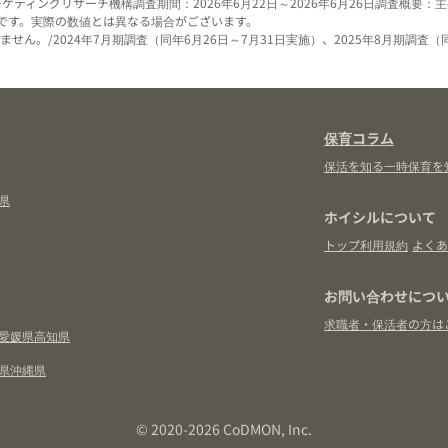
ーケティングリサーチ機構
調査期間：2026年6月22日～2026年6月26日
調査概要：主
です。実際の数値とは異なる場合がございます。
せん。/2024年7月期調査（同年6月26日～7月31日実施）、2025年8月期調査（
保育コラム
保活を知る
一時保育を
県
ホイシルについて
トップ
利用規約
よくあ
お問い合わせにつ
求職者・保活者の方は
愛媛県
高知県
県
沖縄県
© 2020-2026 CoDMON, Inc.