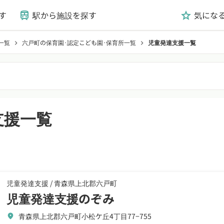
す
駅から施設を探す
気にな
train
grade
一覧
六戸町の保育園･認定こども園･保育所一覧
児童発達支援一覧
chevron_right
chevron_right
支援一覧
児童発達支援 /
青森県上北郡六戸町
児童発達支援のぞみ
青森県上北郡六戸町小松ケ丘4丁目77−755
location_on