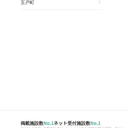
五戸町
chevron_right
掲載施設数
No.1
ネット受付施設数
No.1