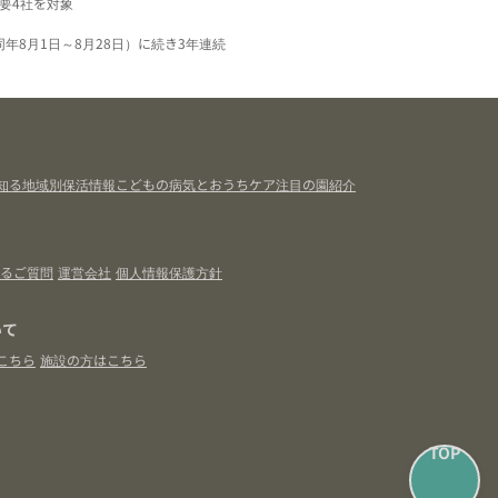
要4社を対象
同年8月1日～8月28日）に続き3年連続
知る
地域別保活情報
こどもの病気とおうちケア
注目の園紹介
るご質問
運営会社
個人情報保護方針
いて
こちら
施設の方はこちら
TOP