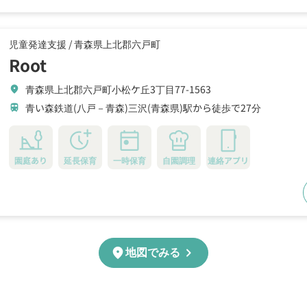
児童発達支援 /
青森県上北郡六戸町
Root
青森県上北郡六戸町小松ケ丘3丁目77-1563
location_on
青い森鉄道(八戸－青森)三沢(青森県)駅から徒歩で27分
train
園庭あり
延長保育
一時保育
自園調理
連絡アプリ
chevron_right
location_on
地図でみる