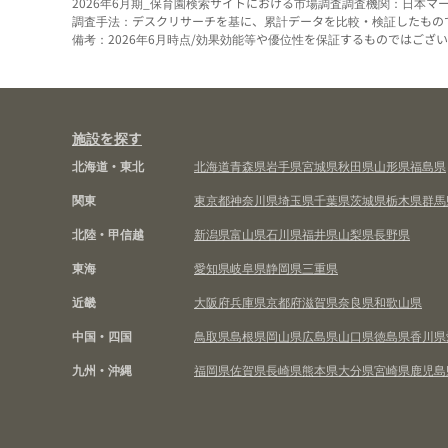
2026年6月期_保育園検索サイトにおける市場調査
調査機関：日本マ
調査手法：デスクリサーチを基に、累計データを比較・検証したもの
備考：2026年6月時点/効果効能等や優位性を保証するものではございま
施設を探す
北海道・東北
北海道
青森県
岩手県
宮城県
秋田県
山形県
福島県
関東
東京都
神奈川県
埼玉県
千葉県
茨城県
栃木県
群馬
北陸・甲信越
新潟県
富山県
石川県
福井県
山梨県
長野県
東海
愛知県
岐阜県
静岡県
三重県
近畿
大阪府
兵庫県
京都府
滋賀県
奈良県
和歌山県
中国・四国
鳥取県
島根県
岡山県
広島県
山口県
徳島県
香川県
九州・沖縄
福岡県
佐賀県
長崎県
熊本県
大分県
宮崎県
鹿児島