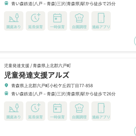
青い森鉄道(八戸－青森)三沢(青森県)駅から徒歩で25分
train
園庭あり
延長保育
一時保育
自園調理
連絡アプリ
児童発達支援 /
青森県上北郡六戸町
児童発達支援アルズ
青森県上北郡六戸町小松ケ丘四丁目77-858
location_on
青い森鉄道(八戸－青森)三沢(青森県)駅から徒歩で26分
train
園庭あり
延長保育
一時保育
自園調理
連絡アプリ