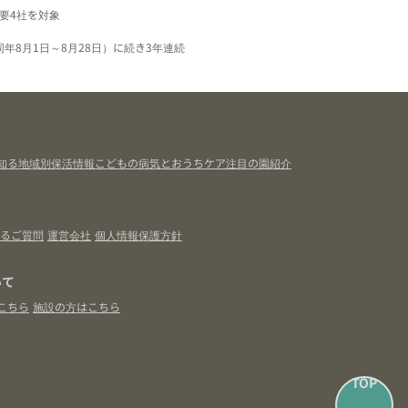
要4社を対象
同年8月1日～8月28日）に続き3年連続
知る
地域別保活情報
こどもの病気とおうちケア
注目の園紹介
るご質問
運営会社
個人情報保護方針
いて
こちら
施設の方はこちら
TOP