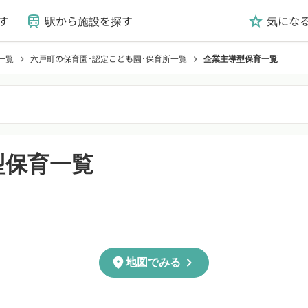
す
駅から施設を探す
気にな
train
grade
一覧
六戸町の保育園･認定こども園･保育所一覧
企業主導型保育一覧
chevron_right
chevron_right
型保育一覧
chevron_right
location_on
地図でみる