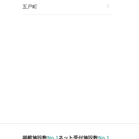
五戸町
chevron_right
掲載施設数
No.1
ネット受付施設数
No.1