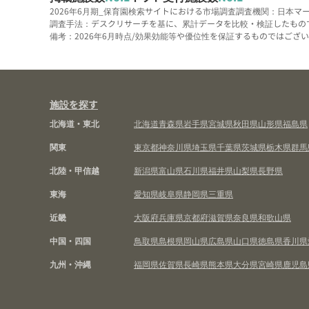
2026年6月期_保育園検索サイトにおける市場調査
調査機関：日本マ
調査手法：デスクリサーチを基に、累計データを比較・検証したもの
備考：2026年6月時点/効果効能等や優位性を保証するものではございま
施設を探す
北海道・東北
北海道
青森県
岩手県
宮城県
秋田県
山形県
福島県
関東
東京都
神奈川県
埼玉県
千葉県
茨城県
栃木県
群馬
北陸・甲信越
新潟県
富山県
石川県
福井県
山梨県
長野県
東海
愛知県
岐阜県
静岡県
三重県
近畿
大阪府
兵庫県
京都府
滋賀県
奈良県
和歌山県
中国・四国
鳥取県
島根県
岡山県
広島県
山口県
徳島県
香川県
九州・沖縄
福岡県
佐賀県
長崎県
熊本県
大分県
宮崎県
鹿児島