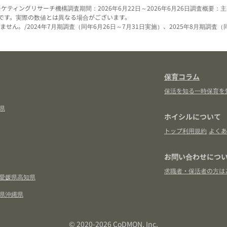
ーケティングリサーチ機構
調査期間：2026年6月22日～2026年6月26日
調査概要：主
です。実際の数値とは異なる場合がございます。
せん。/2024年7月期調査（同年6月26日～7月31日実施）、2025年8月期調査（
保育コラム
保活を知る
一時保育を
県
ホイシルについて
トップ
利用規約
よくあ
お問い合わせにつ
求職者・保活者の方は
愛媛県
高知県
県
沖縄県
© 2020-2026 CoDMON, Inc.