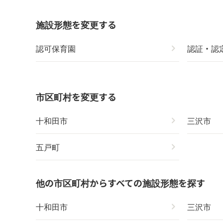
施設形態を変更する
認可保育園
chevron_right
認証・認
市区町村を変更する
十和田市
chevron_right
三沢市
五戸町
chevron_right
他の市区町村からすべての施設形態を探す
十和田市
chevron_right
三沢市