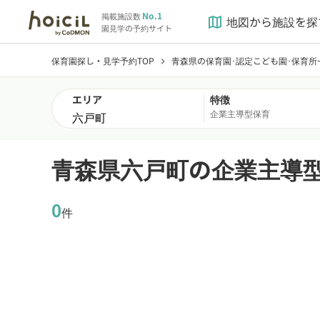
No.1
掲載施設数
地図から施設を探
map
園見学の予約サイト
保育園探し・見学予約TOP
青森県の保育園･認定こども園･保育所
chevron_right
エリア
特徴
企業主導型保育
青森県六戸町の企業主導
0
件