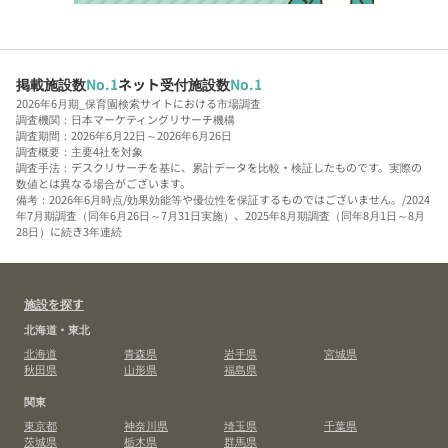
掲載施設数
No.1
ネット受付施設数
No.1
2026年6月期_保育園検索サイトにおける市場調査
調査機関：日本マーケティングリサーチ機構
調査期間：2026年6月22日～2026年6月26日
調査概要：主要4社を対象
調査手法：デスクリサーチを基に、累計データを比較・検証したものです。実際の
数値とは異なる場合がございます。
備考：2026年6月時点/効果効能等や優位性を保証するものではございません。/2024
年7月期調査（同年6月26日～7月31日実施）、2025年8月期調査（同年8月1日～8月
28日）に続き3年連続
施設を探す
北海道・東北
北海道
青森県
岩手県
宮城県
秋田県
山形県
福島県
関東
東京都
神奈川県
埼玉県
千葉県
茨城県
栃木県
群馬県