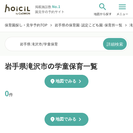
search
menu
No.1
掲載施設数
園見学の予約サイト
地図から探す
メニュー
保育園探し・見学予約TOP
岩手県の保育園･認定こども園･保育所一覧
滝
chevron_right
chevron_right
詳細検索
岩手県 滝沢市
/
学童保育
岩手県滝沢市の学童保育一覧
chevron_right
location_on
地図でみる
0
件
chevron_right
location_on
地図でみる