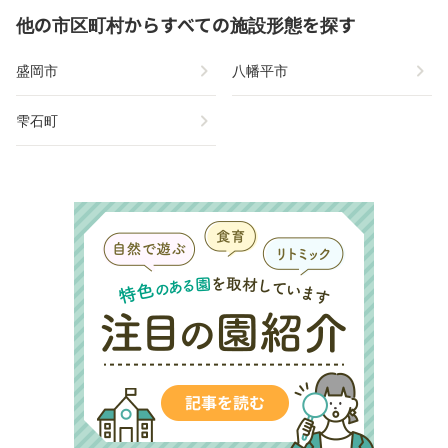
他の市区町村からすべての施設形態を探す
chevron_right
chevron_right
盛岡市
八幡平市
chevron_right
雫石町