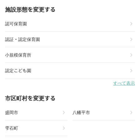
施設形態を変更する
chevron_right
認可保育園
chevron_right
認証・認定保育園
chevron_right
小規模保育所
chevron_right
認定こども園
すべて表示
市区町村を変更する
chevron_right
chevron_right
盛岡市
八幡平市
chevron_right
雫石町