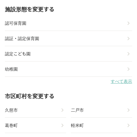
施設形態を変更する
chevron_right
認可保育園
chevron_right
認証・認定保育園
chevron_right
認定こども園
chevron_right
幼稚園
すべて表示
市区町村を変更する
chevron_right
chevron_right
久慈市
二戸市
chevron_right
chevron_right
葛巻町
軽米町