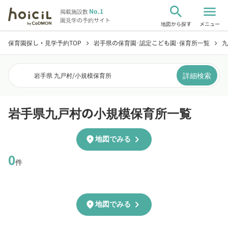
search
menu
No.1
掲載施設数
園見学の予約サイト
地図から探す
メニュー
保育園探し・見学予約TOP
岩手県の保育園･認定こども園･保育所一覧
九
chevron_right
chevron_right
詳細検索
岩手県 九戸村
/
小規模保育所
岩手県九戸村の小規模保育所一覧
chevron_right
location_on
地図でみる
0
件
chevron_right
location_on
地図でみる