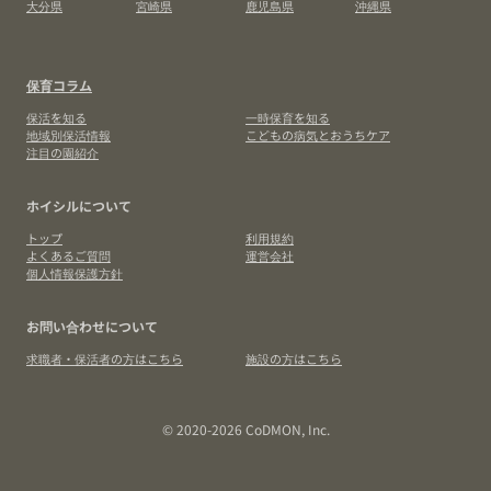
大分県
宮崎県
鹿児島県
沖縄県
保育コラム
保活を知る
一時保育を知る
地域別保活情報
こどもの病気とおうちケア
注目の園紹介
ホイシルについて
トップ
利用規約
よくあるご質問
運営会社
個人情報保護方針
お問い合わせについて
求職者・保活者の方はこちら
施設の方はこちら
© 2020-2026 CoDMON, Inc.