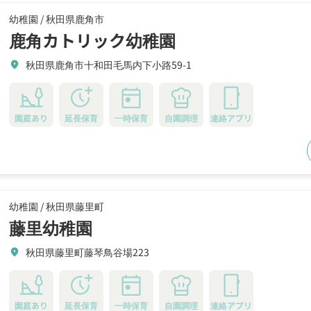
幼稚園 /
秋田県鹿角市
鹿角カトリック幼稚園
秋田県鹿角市十和田毛馬内下小路59-1
location_on
園庭あり
延長保育
一時保育
自園調理
連絡アプリ
幼稚園 /
秋田県藤里町
藤里幼稚園
秋田県藤里町藤琴鳥谷場223
location_on
園庭あり
延長保育
一時保育
自園調理
連絡アプリ