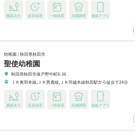
園庭あり
延長保育
一時保育
自園調理
連絡アプリ
幼稚園 /
秋田県秋田市
聖使幼稚園
秋田県秋田市保戸野中町6-36
location_on
ＪＲ奥羽本線,ＪＲ男鹿線,ＪＲ羽越本線秋田駅から徒歩で24分
train
園庭あり
延長保育
一時保育
自園調理
連絡アプリ