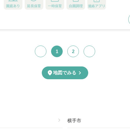
園庭あり
延長保育
一時保育
自園調理
連絡アプリ
1
2
chevron_right
location_on
地図でみる
chevron_right
横手市