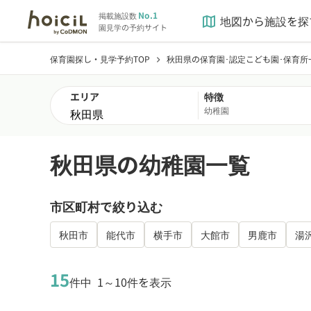
No.1
掲載施設数
地図から施設を探
map
園見学の予約サイト
保育園探し・見学予約TOP
秋田県の保育園･認定こども園･保育所
chevron_right
エリア
特徴
幼稚園
秋田県の幼稚園一覧
市区町村で絞り込む
秋田市
能代市
横手市
大館市
男鹿市
湯
15
件中
1～10件を表示