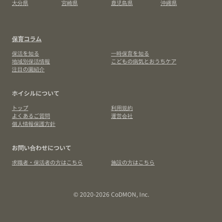
大分県
宮崎県
鹿児島県
沖縄県
保育コラム
保活を知る
一時保育を知る
地域別保活情報
こどもの病気とおうちケア
注目の園紹介
ホイシルについて
トップ
利用規約
よくあるご質問
運営会社
個人情報保護方針
お問い合わせについて
求職者・保活者の方はこちら
施設の方はこちら
© 2020-2026 CoDMON, Inc.