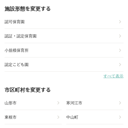
施設形態を変更する
chevron_right
認可保育園
chevron_right
認証・認定保育園
chevron_right
小規模保育所
chevron_right
認定こども園
すべて表示
市区町村を変更する
chevron_right
chevron_right
山形市
寒河江市
chevron_right
chevron_right
東根市
中山町