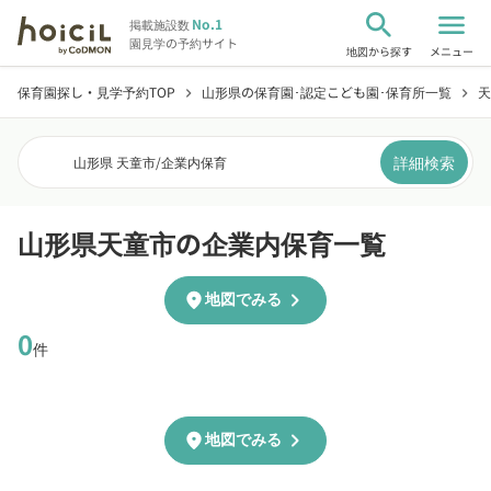
search
menu
No.1
掲載施設数
園見学の予約サイト
地図から探す
メニュー
保育園探し・見学予約TOP
山形県の保育園･認定こども園･保育所一覧
天
chevron_right
chevron_right
詳細検索
山形県 天童市
/
企業内保育
山形県天童市の企業内保育一覧
chevron_right
location_on
地図でみる
0
件
chevron_right
location_on
地図でみる