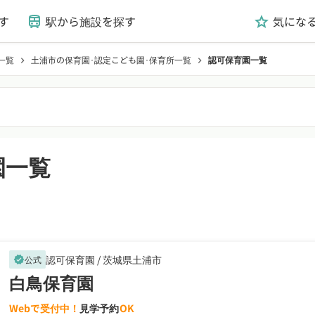
す
駅から施設を探す
気にな
train
grade
一覧
土浦市の保育園･認定こども園･保育所一覧
認可保育園一覧
chevron_right
chevron_right
園一覧
認可保育園 /
茨城県土浦市
公式
verified
白鳥保育園
Webで受付中！
見学予約
OK