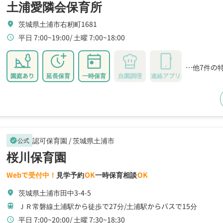
土浦愛隣会保育所
茨城県土浦市右籾町1681
location_on
平日 7:00~19:00
土曜 7:00~18:00
schedule
…他7件の
園庭あり
延長保育
一時保育
自園調理
連絡アプリ
認可保育園 /
茨城県土浦市
公式
verified
桜川保育園
Webで受付中！
見学予約
OK
一時保育相談
OK
茨城県土浦市田中3-4-5
location_on
ＪＲ常磐線土浦駅から徒歩で27分
土浦駅からバスで15分
train
平日 7:00~20:00
土曜 7:30~18:30
schedule