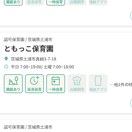
園庭あり
延長保育
一時保育
自園調理
連絡アプリ
認可保育園 /
茨城県土浦市
ともっこ保育園
茨城県土浦市真鍋3-7-18
location_on
平日 7:00~19:00
土曜 7:00~18:00
schedule
…他1件の
園庭あり
延長保育
一時保育
自園調理
連絡アプリ
認可保育園 /
茨城県土浦市