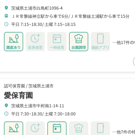
茨城県土浦市白鳥町1096-4
location_on
ＪＲ常磐線神立駅から車で6分
ＪＲ常磐線土浦駅から車で15分
train
平日 7:15~18:30
土曜 7:15~18:15
schedule
…他17件
園庭あり
延長保育
一時保育
自園調理
連絡アプリ
認可保育園 /
茨城県土浦市
愛保育園
茨城県土浦市中村南1-14-11
location_on
平日 7:30~18:30
土曜 7:30~18:00
schedule
…他7件の