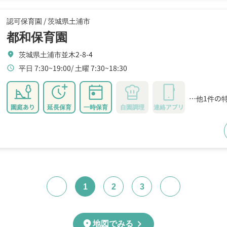
認可保育園 /
茨城県土浦市
都和保育園
茨城県土浦市並木2-8-4
location_on
平日 7:30~19:00
土曜 7:30~18:30
schedule
…他1件の
園庭あり
延長保育
一時保育
自園調理
連絡アプリ
1
2
3
chevron_right
location_on
地図でみる