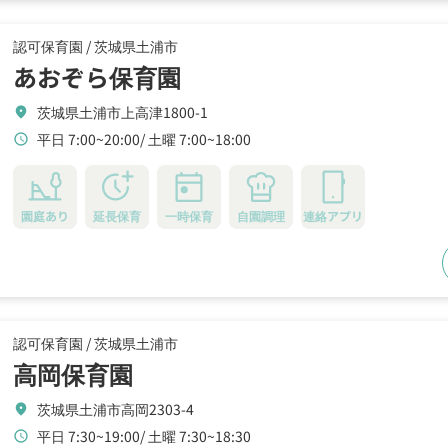
認可保育園 /
茨城県土浦市
あおぞら保育園
茨城県土浦市上高津1800-1
location_on
平日 7:00~20:00
土曜 7:00~18:00
schedule
園庭あり
延長保育
一時保育
自園調理
連絡アプリ
認可保育園 /
茨城県土浦市
高岡保育園
茨城県土浦市高岡2303-4
location_on
平日 7:30~19:00
土曜 7:30~18:30
schedule