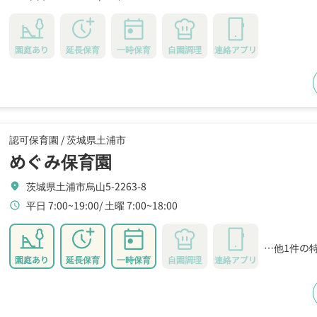
園庭あり
延長保育
一時保育
自園調理
連絡アプリ
認可保育園 /
茨城県土浦市
めぐみ保育園
茨城県土浦市烏山5-2263-8
location_on
平日 7:00~19:00
土曜 7:00~18:00
schedule
…他1件の
園庭あり
延長保育
一時保育
自園調理
連絡アプリ