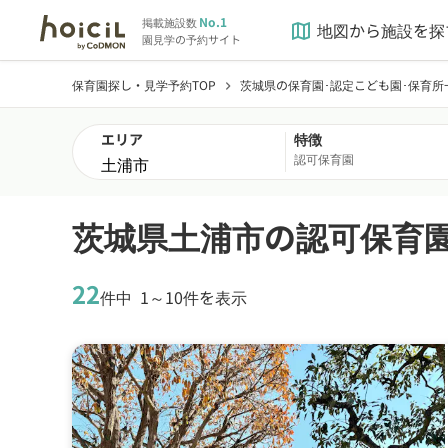
No.1
掲載施設数
地図から施設を探
map
園見学の予約サイト
保育園探し・見学予約TOP
茨城県の保育園･認定こども園･保育所
chevron_right
エリア
特徴
認可保育園
茨城県土浦市の認可保育
22
件中
1～10件を表示