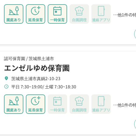
…他1件の
園庭あり
延長保育
一時保育
自園調理
連絡アプリ
認可保育園 /
茨城県土浦市
エンゼルゆめ保育園
茨城県土浦市真鍋2-10-23
location_on
平日 7:30~19:00
土曜 7:30~18:30
schedule
…他1件の
園庭あり
延長保育
一時保育
自園調理
連絡アプリ