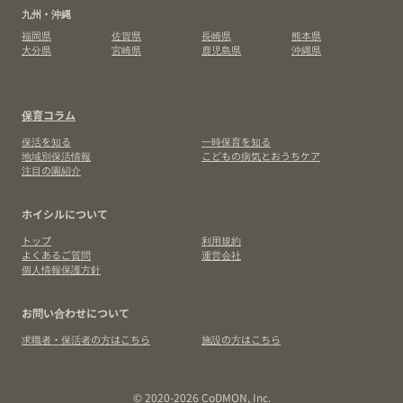
九州・沖縄
福岡県
佐賀県
長崎県
熊本県
大分県
宮崎県
鹿児島県
沖縄県
保育コラム
保活を知る
一時保育を知る
地域別保活情報
こどもの病気とおうちケア
注目の園紹介
ホイシルについて
トップ
利用規約
よくあるご質問
運営会社
個人情報保護方針
お問い合わせについて
求職者・保活者の方はこちら
施設の方はこちら
© 2020-2026 CoDMON, Inc.