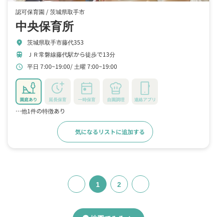
認可保育園 /
茨城県取手市
中央保育所
茨城県取手市藤代353
location_on
ＪＲ常磐線藤代駅から徒歩で13分
train
平日 7:00~19:00
土曜 7:00~19:00
schedule
園庭あり
延長保育
一時保育
自園調理
連絡アプリ
…他1件の特徴あり
気になるリストに追加する
詳細をみる
1
2