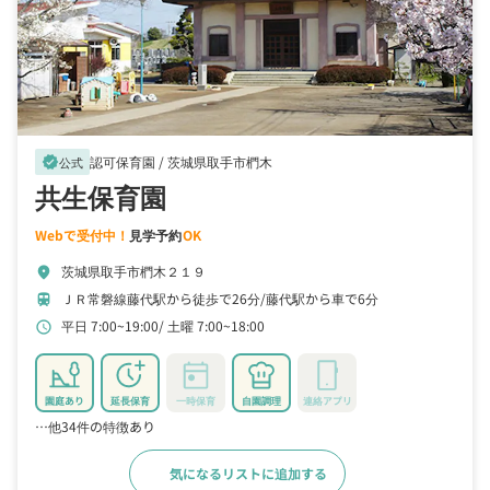
認可保育園 /
茨城県取手市椚木
verified
公式
共生保育園
Webで受付中！
見学予約
OK
茨城県取手市椚木２１９
location_on
ＪＲ常磐線藤代駅から徒歩で26分
藤代駅から車で6分
train
平日 7:00~19:00
土曜 7:00~18:00
schedule
園庭あり
延長保育
一時保育
自園調理
連絡アプリ
…他34件の特徴あり
気になるリストに追加する
詳細をみる