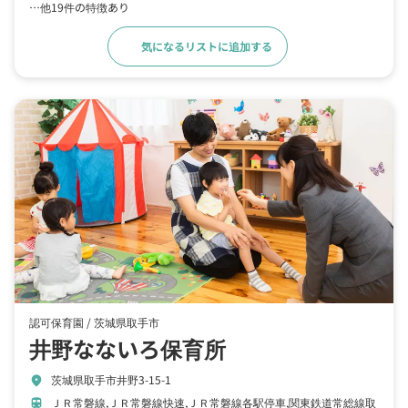
…他19件の特徴あり
気になるリストに追加する
詳細をみる
認可保育園 /
茨城県取手市
井野なないろ保育所
茨城県取手市井野3-15-1
location_on
ＪＲ常磐線,ＪＲ常磐線快速,ＪＲ常磐線各駅停車,関東鉄道常総線取
train