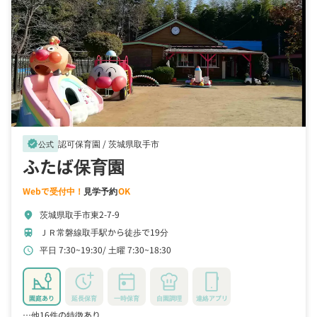
認可保育園 /
茨城県取手市
verified
公式
ふたば保育園
Webで受付中！
見学予約
OK
茨城県取手市東2-7-9
location_on
ＪＲ常磐線取手駅から徒歩で19分
train
平日 7:30~19:30
土曜 7:30~18:30
schedule
園庭あり
延長保育
一時保育
自園調理
連絡アプリ
…他16件の特徴あり