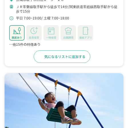
ＪＲ常磐線取手駅から徒歩で14分
関東鉄道常総線西取手駅から徒
train
歩で15分
平日 7:00~19:00
土曜 7:00~18:00
schedule
園庭あり
延長保育
一時保育
自園調理
連絡アプリ
…他15件の特徴あり
気になるリストに追加する
詳細をみる