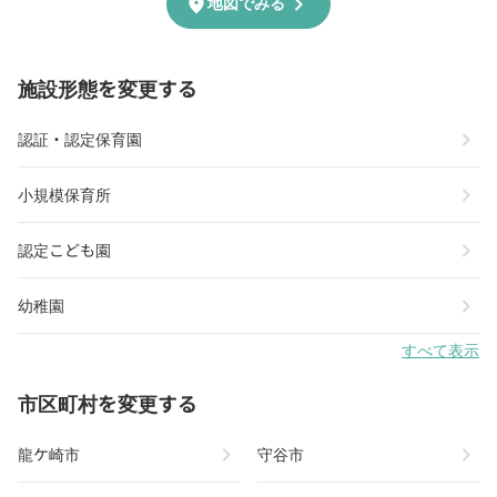
chevron_right
location_on
地図でみる
施設形態を変更する
chevron_right
認証・認定保育園
chevron_right
小規模保育所
chevron_right
認定こども園
chevron_right
幼稚園
すべて表示
市区町村を変更する
chevron_right
chevron_right
龍ケ崎市
守谷市