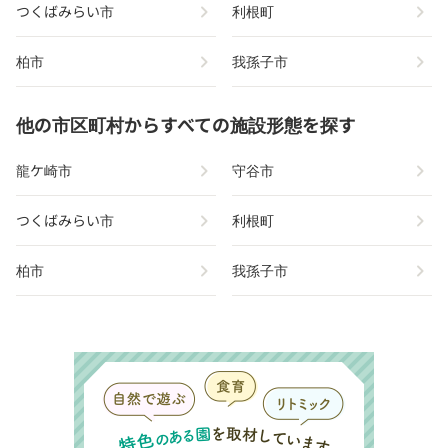
chevron_right
chevron_right
つくばみらい市
利根町
chevron_right
chevron_right
柏市
我孫子市
他の市区町村からすべての施設形態を探す
chevron_right
chevron_right
龍ケ崎市
守谷市
chevron_right
chevron_right
つくばみらい市
利根町
chevron_right
chevron_right
柏市
我孫子市