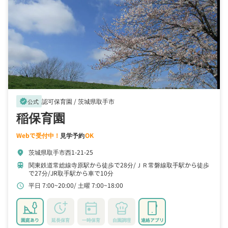
認可保育園 /
茨城県取手市
verified
公式
稲保育園
Webで受付中！
見学予約
OK
茨城県取手市西1-21-25
location_on
関東鉄道常総線寺原駅から徒歩で28分
ＪＲ常磐線取手駅から徒歩
train
で27分
JR取手駅から車で10分
平日 7:00~20:00
土曜 7:00~18:00
schedule
園庭あり
延長保育
一時保育
自園調理
連絡アプリ