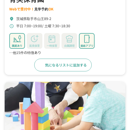
Webで受付中！
見学予約
OK
茨城県取手市山王89-2
location_on
平日 7:00~19:00
土曜 7:30~18:30
schedule
園庭あり
延長保育
一時保育
自園調理
連絡アプリ
…他15件の特徴あり
気になるリストに追加する
詳細をみる