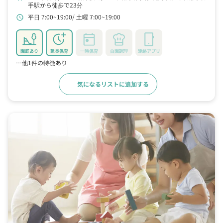
手駅から徒歩で23分
平日 7:00~19:00
土曜 7:00~19:00
schedule
園庭あり
延長保育
一時保育
自園調理
連絡アプリ
…他1件の特徴あり
気になるリストに追加する
詳細をみる