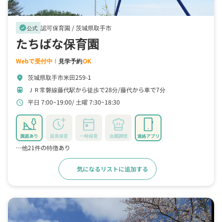
認可保育園 /
茨城県取手市
verified
公式
たちばな保育園
Webで受付中！
見学予約
OK
茨城県取手市米田259-1
location_on
ＪＲ常磐線藤代駅から徒歩で28分
藤代から車で7分
train
平日 7:00~19:00
土曜 7:30~18:30
schedule
園庭あり
延長保育
一時保育
自園調理
連絡アプリ
…他21件の特徴あり
気になるリストに追加する
詳細をみる