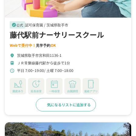
認可保育園 /
茨城県取手市
verified
公式
藤代駅前ナーサリースクール
Webで受付中！
見学予約
OK
茨城県取手市宮和田1136-1
location_on
ＪＲ常磐線藤代駅から徒歩で1分
train
平日 7:00~19:00
土曜 7:00~18:00
schedule
園庭あり
延長保育
一時保育
自園調理
連絡アプリ
気になるリストに追加する
詳細をみる