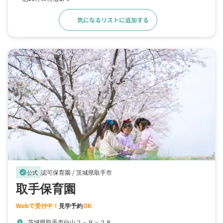
気になるリストに追加する
詳細をみる
認可保育園 /
茨城県取手市
verified
公式
取手保育園
Webで受付中！
見学予約
OK
茨城県取手市白山２－９－２８
location_on