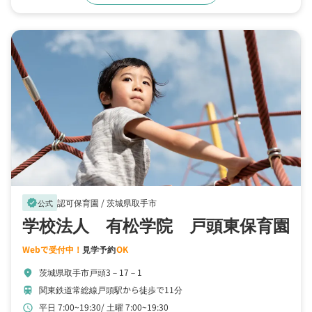
認可保育園 /
茨城県取手市
verified
公式
学校法人 有松学院 戸頭東保育園
Webで受付中！
見学予約
OK
茨城県取手市戸頭3－17－1
location_on
関東鉄道常総線戸頭駅から徒歩で11分
train
平日 7:00~19:30
土曜 7:00~19:30
schedule