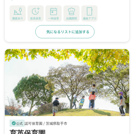
園庭あり
延長保育
一時保育
自園調理
連絡アプリ
気になるリストに追加する
詳細をみる
認可保育園 /
茨城県取手市
verified
公式
育英保育園