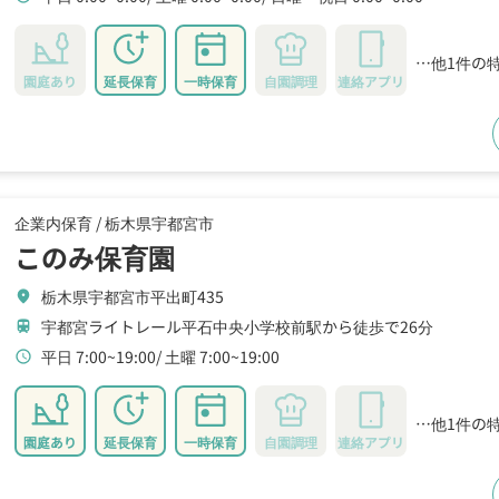
…他1件の
園庭あり
延長保育
一時保育
自園調理
連絡アプリ
企業内保育 /
栃木県宇都宮市
このみ保育園
栃木県宇都宮市平出町435
location_on
宇都宮ライトレール平石中央小学校前駅から徒歩で26分
train
平日 7:00~19:00
土曜 7:00~19:00
schedule
…他1件の
園庭あり
延長保育
一時保育
自園調理
連絡アプリ