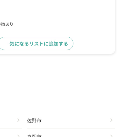
特徴あり
気になるリストに追加する
詳細をみる
chevron_right
佐野市
chevron_right
chevron_right
真岡市
chevron_right