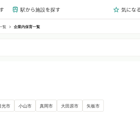
す
駅から施設を探す
気にな
train
grade
一覧
企業内保育一覧
chevron_right
日光市
小山市
真岡市
大田原市
矢板市