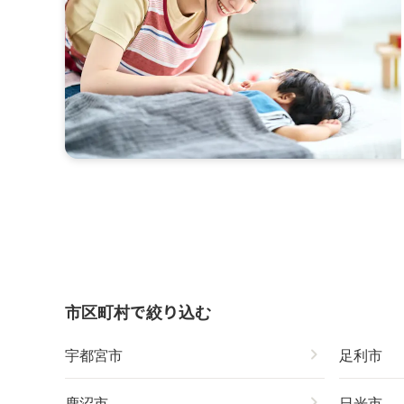
市区町村で絞り込む
宇都宮市
chevron_right
足利市
鹿沼市
chevron_right
日光市