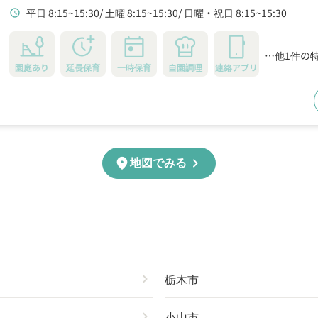
平日 8:15~15:30
土曜 8:15~15:30
日曜・祝日 8:15~15:30
schedule
…他1件の
園庭あり
延長保育
一時保育
自園調理
連絡アプリ
chevron_right
location_on
地図でみる
chevron_right
栃木市
chevron_right
小山市