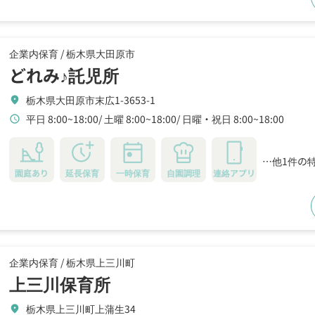
企業内保育 /
栃木県大田原市
どれみ♪託児所
栃木県大田原市末広1-3653-1
location_on
平日 8:00~18:00
土曜 8:00~18:00
日曜・祝日 8:00~18:00
schedule
…他1件の
園庭あり
延長保育
一時保育
自園調理
連絡アプリ
企業内保育 /
栃木県上三川町
上三川保育所
栃木県上三川町上蒲生34
location_on