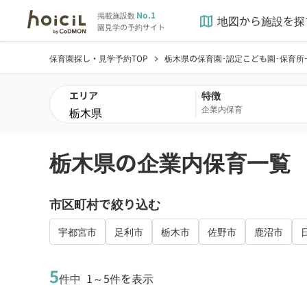
No.1
掲載施設数
地図から施設を探
map
園見学の予約サイト
保育園探し・見学予約TOP
栃木県の保育園･認定こども園･保育所
chevron_right
エリア
特徴
企業内保育
栃木県の企業内保育一覧
市区町村で絞り込む
宇都宮市
足利市
栃木市
佐野市
鹿沼市
5
件中
1～5件を表示