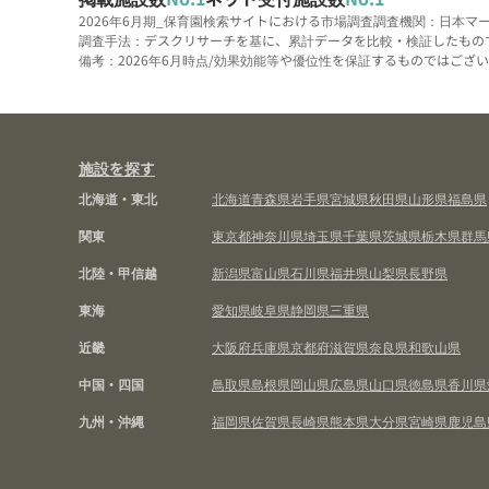
2026年6月期_保育園検索サイトにおける市場調査
調査機関：日本マ
調査手法：デスクリサーチを基に、累計データを比較・検証したもの
備考：2026年6月時点/効果効能等や優位性を保証するものではございま
施設を探す
北海道・東北
北海道
青森県
岩手県
宮城県
秋田県
山形県
福島県
関東
東京都
神奈川県
埼玉県
千葉県
茨城県
栃木県
群馬
北陸・甲信越
新潟県
富山県
石川県
福井県
山梨県
長野県
東海
愛知県
岐阜県
静岡県
三重県
近畿
大阪府
兵庫県
京都府
滋賀県
奈良県
和歌山県
中国・四国
鳥取県
島根県
岡山県
広島県
山口県
徳島県
香川県
九州・沖縄
福岡県
佐賀県
長崎県
熊本県
大分県
宮崎県
鹿児島