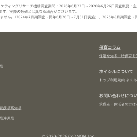
ーケティングリサーチ機構
調査期間：2026年6月22日～2026年6月26日
調査概要：主
です。実際の数値とは異なる場合がございます。
せん。/2024年7月期調査（同年6月26日～7月31日実施）、2025年8月期調査（
保育コラム
保活を知る
一時保育を
県
ホイシルについて
トップ
利用規約
よくあ
お問い合わせにつ
求職者・保活者の方は
愛媛県
高知県
県
沖縄県
© 2020-2026 CoDMON, Inc.