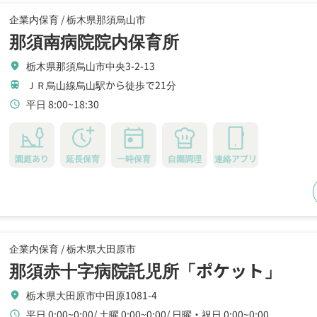
企業内保育 /
栃木県那須烏山市
那須南病院院内保育所
栃木県那須烏山市中央3-2-13
location_on
ＪＲ烏山線烏山駅から徒歩で21分
train
平日 8:00~18:30
schedule
園庭あり
延長保育
一時保育
自園調理
連絡アプリ
企業内保育 /
栃木県大田原市
那須赤十字病院託児所「ポケット」
栃木県大田原市中田原1081-4
location_on
平日 0:00~0:00
土曜 0:00~0:00
日曜・祝日 0:00~0:00
schedule