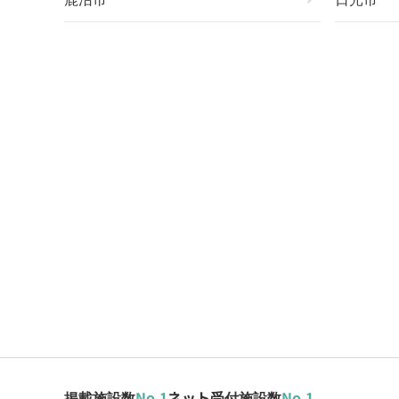
掲載施設数
No.1
ネット受付施設数
No.1