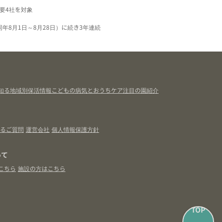
要4社を対象
同年8月1日～8月28日）に続き3年連続
知る
地域別保活情報
こどもの病気とおうちケア
注目の園紹介
るご質問
運営会社
個人情報保護方針
いて
こちら
施設の方はこちら
TOP