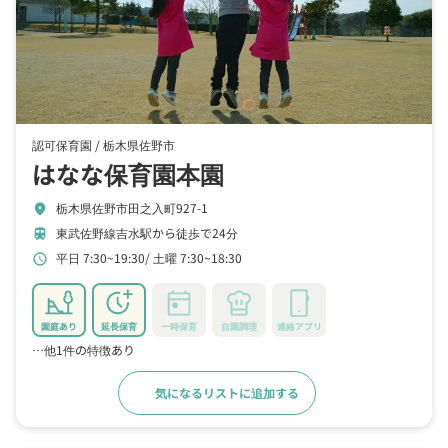
認可保育園 /
栃木県佐野市
はなな保育園本園
栃木県佐野市田之入町927-1
location_on
東武佐野線吉水駅から徒歩で24分
train
平日 7:30~19:30
土曜 7:30~18:30
schedule
園庭あり
延長保育
一時保育
自園調理
連絡アプリ
…他1件の特徴あり
気になるリストに追加する
詳細をみる