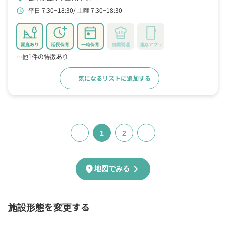
平日 7:30~18:30
土曜 7:30~18:30
schedule
園庭あり
延長保育
一時保育
自園調理
連絡アプリ
…他1件の特徴あり
気になるリストに追加する
詳細をみる
1
2
chevron_right
location_on
地図でみる
施設形態を変更する