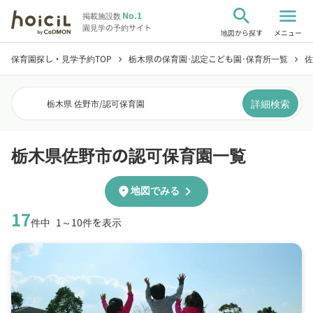
search
menu
No.1
掲載施設数
園見学の予約サイト
地図から探す
メニュー
保育園探し・見学予約TOP
栃木県の保育園･認定こども園･保育所一覧
佐
chevron_right
chevron_right
詳細検索
栃木県 佐野市
/
認可保育園
栃木県佐野市の認可保育園一覧
chevron_right
location_on
地図でみる
17
件中
1～10件を表示