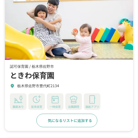
認可保育園 /
栃木県佐野市
ときわ保育園
栃木県佐野市豊代町2134
location_on
園庭あり
延長保育
一時保育
自園調理
連絡アプリ
気になるリストに追加する
詳細をみる