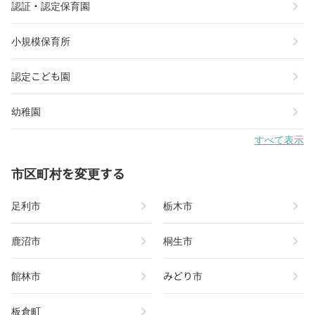
chevron_right
認証・認定保育園
chevron_right
小規模保育所
chevron_right
認定こども園
chevron_right
幼稚園
すべて表示
市区町村を変更する
chevron_right
chevron_right
足利市
栃木市
chevron_right
chevron_right
鹿沼市
桐生市
chevron_right
chevron_right
館林市
みどり市
chevron_right
板倉町