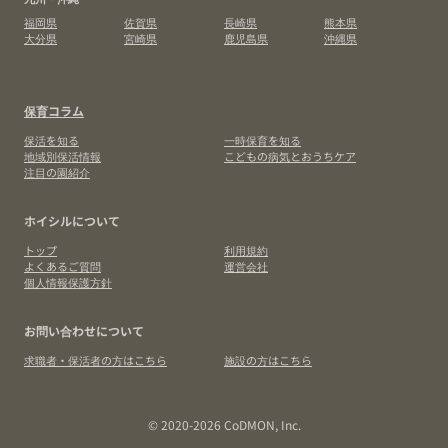
福岡県
佐賀県
長崎県
熊本県
大分県
宮崎県
鹿児島県
沖縄県
保育コラム
保活を知る
一時保育を知る
地域別保活情報
こどもの病気とおうちケア
注目の園紹介
ホイシルについて
トップ
利用規約
よくあるご質問
運営会社
個人情報保護方針
お問い合わせについて
求職者・保活者の方はこちら
施設の方はこちら
© 2020-2026 CoDMON, Inc.