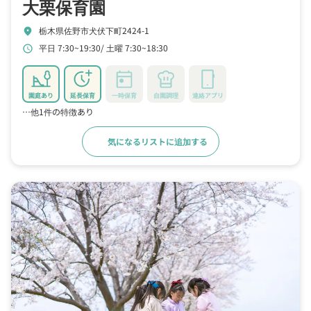
大栗保育園
栃木県佐野市犬伏下町2424-1
location_on
平日 7:30~19:30
土曜 7:30~18:30
schedule
園庭あり
延長保育
一時保育
自園調理
連絡アプリ
…他1件の特徴あり
気になるリストに追加する
詳細をみる