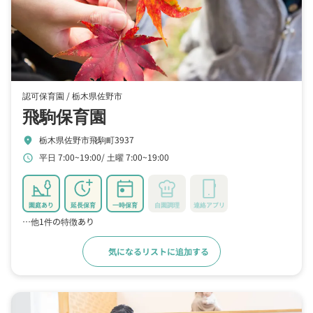
認可保育園 /
栃木県佐野市
飛駒保育園
栃木県佐野市飛駒町3937
location_on
平日 7:00~19:00
土曜 7:00~19:00
schedule
園庭あり
延長保育
一時保育
自園調理
連絡アプリ
…他1件の特徴あり
気になるリストに追加する
詳細をみる