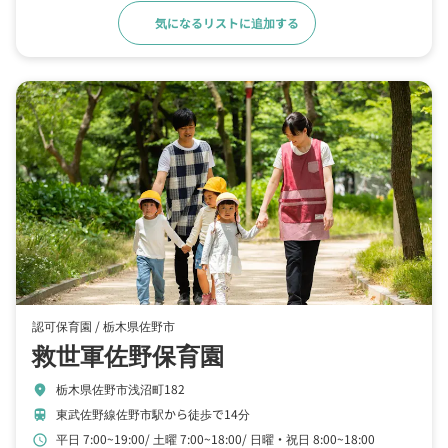
気になるリストに追加する
詳細をみる
認可保育園 /
栃木県佐野市
救世軍佐野保育園
栃木県佐野市浅沼町182
location_on
東武佐野線佐野市駅から徒歩で14分
train
平日 7:00~19:00
土曜 7:00~18:00
日曜・祝日 8:00~18:00
schedule