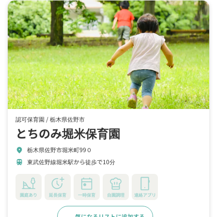
認可保育園 /
栃木県佐野市
とちのみ堀米保育園
栃木県佐野市堀米町99０
location_on
東武佐野線堀米駅から徒歩で10分
train
園庭あり
延長保育
一時保育
自園調理
連絡アプリ
気になるリストに追加する
詳細をみる