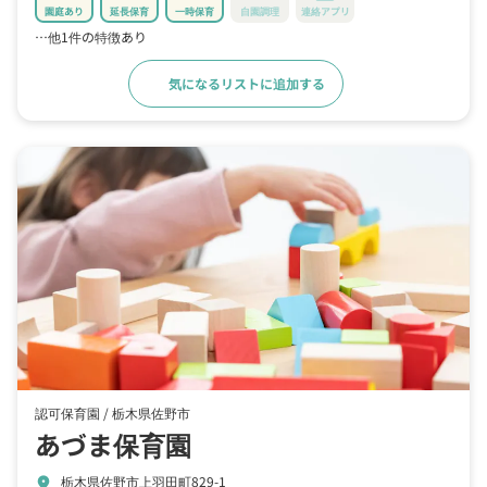
園庭あり
延長保育
一時保育
自園調理
連絡アプリ
…他1件の特徴あり
気になるリストに追加する
詳細をみる
認可保育園 /
栃木県佐野市
あづま保育園
栃木県佐野市上羽田町829-1
location_on