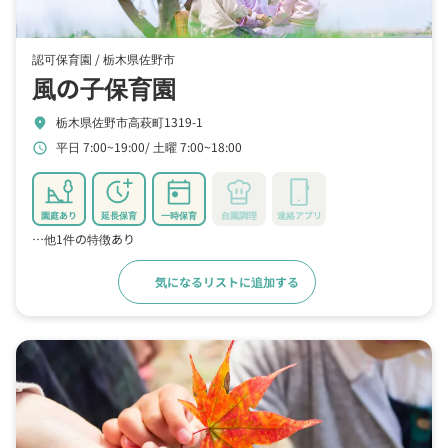
認可保育園 /
栃木県佐野市
風の子保育園
栃木県佐野市高萩町1319-1
location_on
平日 7:00~19:00
土曜 7:00~18:00
schedule
園庭あり
延長保育
一時保育
自園調理
連絡アプリ
…他1件の特徴あり
気になるリストに追加する
詳細をみる