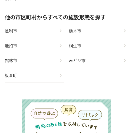
他の市区町村からすべての施設形態を探す
chevron_right
chevron_right
足利市
栃木市
chevron_right
chevron_right
鹿沼市
桐生市
chevron_right
chevron_right
館林市
みどり市
chevron_right
板倉町