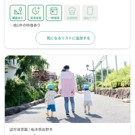
園庭あり
延長保育
一時保育
自園調理
連絡アプリ
…他1件の特徴あり
気になるリストに追加する
詳細をみる
認可保育園 /
栃木県佐野市