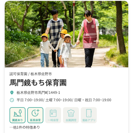
認可保育園 /
栃木県佐野市
馬門鏡もち保育園
栃木県佐野市馬門町1449-1
location_on
平日 7:00~19:00
土曜 7:00~19:00
日曜・祝日 7:00~19:00
schedule
園庭あり
延長保育
一時保育
自園調理
連絡アプリ
…他1件の特徴あり