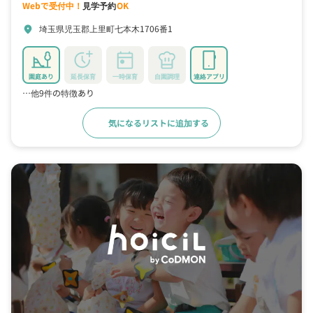
Webで受付中！
見学予約
OK
埼玉県児玉郡上里町七本木1706番1
location_on
園庭あり
延長保育
一時保育
自園調理
連絡アプリ
…他9件の特徴あり
気になるリストに追加する
詳細をみる