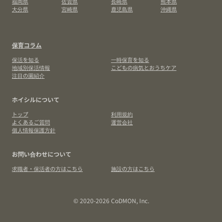
福岡県
佐賀県
長崎県
熊本県
大分県
宮崎県
鹿児島県
沖縄県
保育コラム
保活を知る
一時保育を知る
地域別保活情報
こどもの病気とおうちケア
注目の園紹介
ホイシルについて
トップ
利用規約
よくあるご質問
運営会社
個人情報保護方針
お問い合わせについて
求職者・保活者の方はこちら
施設の方はこちら
© 2020-2026 CoDMON, Inc.