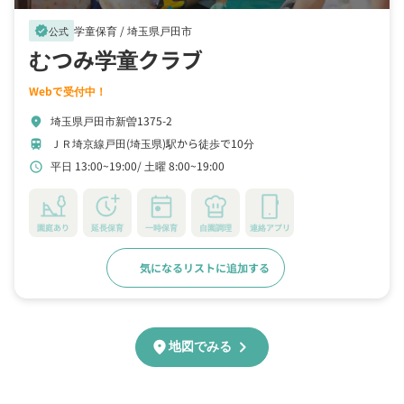
学童保育 /
埼玉県戸田市
verified
公式
むつみ学童クラブ
Webで受付中！
埼玉県戸田市新曽1375-2
location_on
ＪＲ埼京線戸田(埼玉県)駅から徒歩で10分
train
平日 13:00~19:00
土曜 8:00~19:00
schedule
園庭あり
延長保育
一時保育
自園調理
連絡アプリ
気になるリストに追加する
詳細をみる
chevron_right
location_on
地図でみる