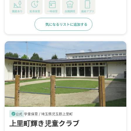
園庭あり
延長保育
一時保育
自園調理
連絡アプリ
気になるリストに追加する
詳細をみる
学童保育 /
埼玉県児玉郡上里町
verified
公式
上里町輝き児童クラブ