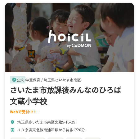
学童保育 /
埼玉県さいたま市南区
verified
公式
さいたま市放課後みんなのひろば
文蔵小学校
Webで受付中！
埼玉県さいたま市南区文蔵5-16-29
location_on
ＪＲ京浜東北線南浦和駅から徒歩で20分
train