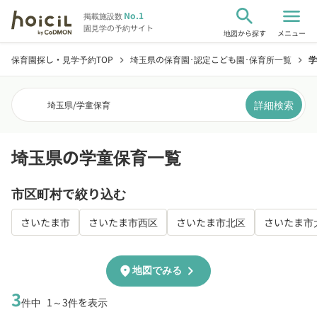
search
menu
No.1
掲載施設数
園見学の予約サイト
地図から探す
メニュー
保育園探し・見学予約TOP
埼玉県の保育園･認定こども園･保育所一覧
学
chevron_right
chevron_right
詳細検索
埼玉県
/
学童保育
埼玉県の学童保育一覧
市区町村で絞り込む
さいたま市
さいたま市西区
さいたま市北区
さいたま市
chevron_right
location_on
地図でみる
3
件中
1～3件を表示