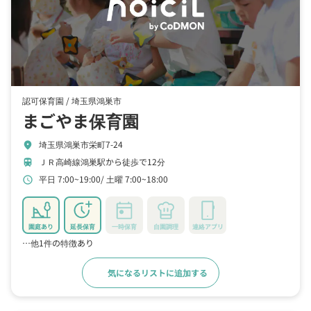
認可保育園 /
埼玉県鴻巣市
まごやま保育園
埼玉県鴻巣市栄町7-24
location_on
ＪＲ高崎線鴻巣駅から徒歩で12分
train
平日 7:00~19:00
土曜 7:00~18:00
schedule
園庭あり
延長保育
一時保育
自園調理
連絡アプリ
…他1件の特徴あり
気になるリストに追加する
詳細をみる