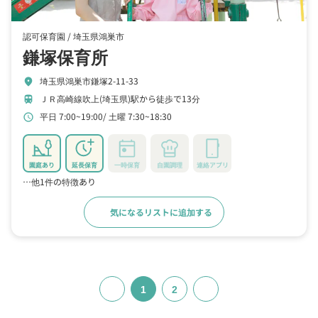
認可保育園 /
埼玉県鴻巣市
鎌塚保育所
埼玉県鴻巣市鎌塚2-11-33
location_on
ＪＲ高崎線吹上(埼玉県)駅から徒歩で13分
train
平日 7:00~19:00
土曜 7:30~18:30
schedule
園庭あり
延長保育
一時保育
自園調理
連絡アプリ
…他1件の特徴あり
気になるリストに追加する
詳細をみる
1
2