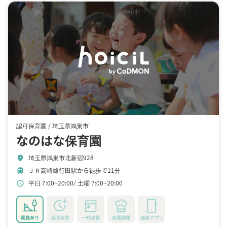
認可保育園 /
埼玉県鴻巣市
なのはな保育園
埼玉県鴻巣市北新宿928
location_on
ＪＲ高崎線行田駅から徒歩で11分
train
平日 7:00~20:00
土曜 7:00~20:00
schedule
園庭あり
延長保育
一時保育
自園調理
連絡アプリ