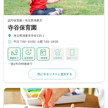
認可保育園 /
埼玉県鴻巣市
寺谷保育園
埼玉県鴻巣市寺谷335-1
location_on
平日 7:00~19:00
土曜 7:00~18:00
schedule
園庭あり
延長保育
一時保育
自園調理
連絡アプリ
…他1件の特徴あり
気になるリストに追加する
詳細をみる