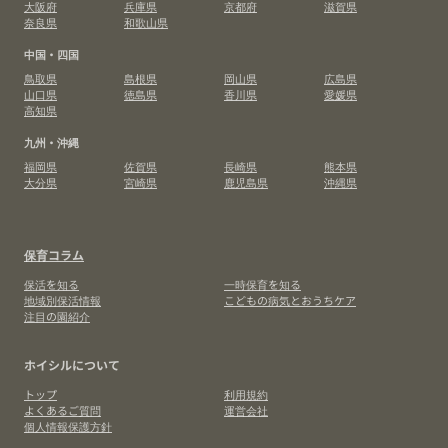
大阪府
兵庫県
京都府
滋賀県
奈良県
和歌山県
中国・四国
鳥取県
島根県
岡山県
広島県
山口県
徳島県
香川県
愛媛県
高知県
九州・沖縄
福岡県
佐賀県
長崎県
熊本県
大分県
宮崎県
鹿児島県
沖縄県
保育コラム
保活を知る
一時保育を知る
地域別保活情報
こどもの病気とおうちケア
注目の園紹介
ホイシルについて
トップ
利用規約
よくあるご質問
運営会社
個人情報保護方針