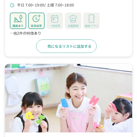
平日 7:00~19:00
土曜 7:00~18:00
schedule
園庭あり
延長保育
一時保育
自園調理
連絡アプリ
…他2件の特徴あり
気になるリストに追加する
詳細をみる