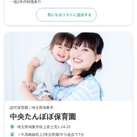
…他1件の特徴あり
気になるリストに追加する
詳細をみる
認可保育園 /
埼玉県鴻巣市
中央たんぽぽ保育園
埼玉県鴻巣市吹上富士見1-14-25
location_on
ＪＲ高崎線吹上(埼玉県)駅から徒歩で7分
train