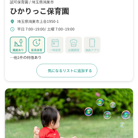
認可保育園 /
埼玉県鴻巣市
ひかりっこ保育園
埼玉県鴻巣市上谷1950-1
location_on
平日 7:00~19:00
土曜 7:00~19:00
schedule
園庭あり
延長保育
一時保育
自園調理
連絡アプリ
…他1件の特徴あり
気になるリストに追加する
詳細をみる