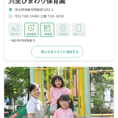
川里ひまわり保育園
埼玉県鴻巣市関新田1261-1
location_on
平日 7:00~19:00
土曜 7:30~18:30
schedule
園庭あり
延長保育
一時保育
自園調理
連絡アプリ
…他1件の特徴あり
気になるリストに追加する
詳細をみる