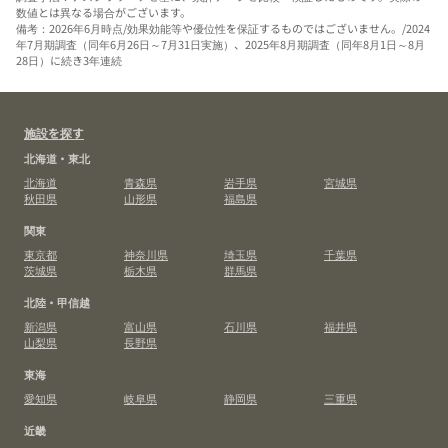
数値とは異なる場合がございます。
備考：2026年6月時点/効果効能等や優位性を保証するものではございません。/2024
年7月期調査（同年6月26日～7月31日実施）、2025年8月期調査（同年8月1日～8月
28日）に続き3年連続
施設を探す
北海道・東北
北海道
青森県
岩手県
宮城県
秋田県
山形県
福島県
関東
東京都
神奈川県
埼玉県
千葉県
茨城県
栃木県
群馬県
北陸・甲信越
新潟県
富山県
石川県
福井県
山梨県
長野県
東海
愛知県
岐阜県
静岡県
三重県
近畿