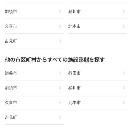
chevron_right
chevron_right
加須市
桶川市
chevron_right
chevron_right
久喜市
北本市
chevron_right
吉見町
他の市区町村からすべての施設形態を探す
chevron_right
chevron_right
熊谷市
行田市
chevron_right
chevron_right
加須市
桶川市
chevron_right
chevron_right
久喜市
北本市
chevron_right
吉見町