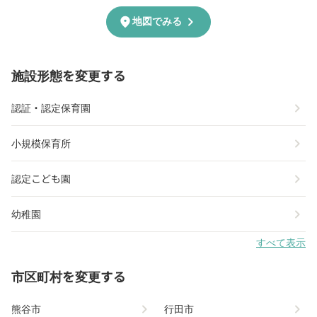
chevron_right
location_on
地図でみる
施設形態を変更する
chevron_right
認証・認定保育園
chevron_right
小規模保育所
chevron_right
認定こども園
chevron_right
幼稚園
すべて表示
市区町村を変更する
chevron_right
chevron_right
熊谷市
行田市