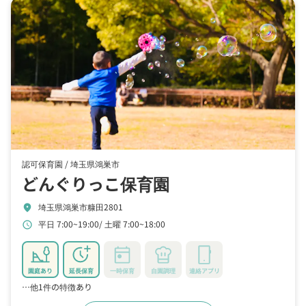
認可保育園 /
埼玉県鴻巣市
どんぐりっこ保育園
埼玉県鴻巣市糠田2801
location_on
平日 7:00~19:00
土曜 7:00~18:00
schedule
園庭あり
延長保育
一時保育
自園調理
連絡アプリ
…他1件の特徴あり