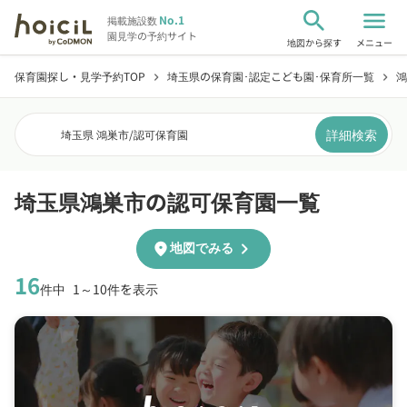
search
menu
No.1
掲載施設数
園見学の予約サイト
地図から探す
メニュー
保育園探し・見学予約TOP
埼玉県の保育園･認定こども園･保育所一覧
鴻
chevron_right
chevron_right
詳細検索
埼玉県 鴻巣市
/
認可保育園
埼玉県鴻巣市の認可保育園一覧
chevron_right
location_on
地図でみる
16
件中
1～10件を表示