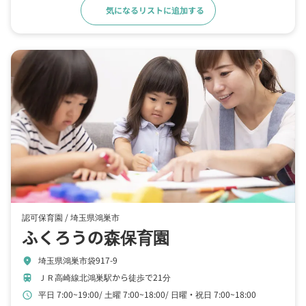
気になるリストに追加する
詳細をみる
認可保育園 /
埼玉県鴻巣市
ふくろうの森保育園
埼玉県鴻巣市袋917-9
location_on
ＪＲ高崎線北鴻巣駅から徒歩で21分
train
平日 7:00~19:00
土曜 7:00~18:00
日曜・祝日 7:00~18:00
schedule