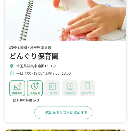
認可保育園 /
埼玉県鴻巣市
どんぐり保育園
埼玉県鴻巣市糠田1531-2
location_on
平日 7:00~19:00
土曜 7:00~18:00
schedule
園庭あり
延長保育
一時保育
自園調理
連絡アプリ
…他1件の特徴あり
気になるリストに追加する
詳細をみる