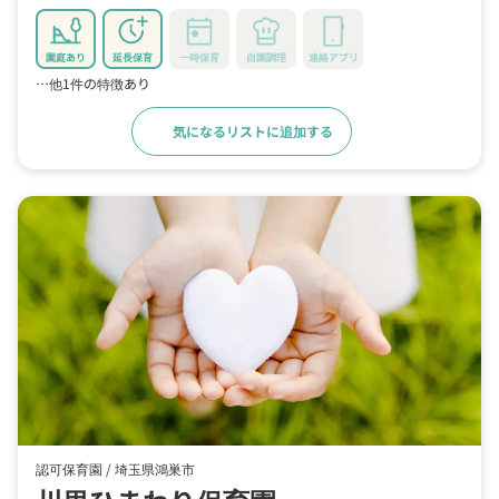
園庭あり
延長保育
一時保育
自園調理
連絡アプリ
…他1件の特徴あり
気になるリストに追加する
詳細をみる
認可保育園 /
埼玉県鴻巣市