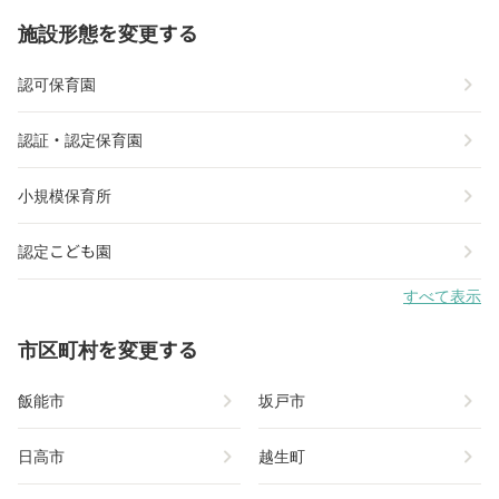
施設形態を変更する
chevron_right
認可保育園
chevron_right
認証・認定保育園
chevron_right
小規模保育所
chevron_right
認定こども園
すべて表示
市区町村を変更する
chevron_right
chevron_right
飯能市
坂戸市
chevron_right
chevron_right
日高市
越生町