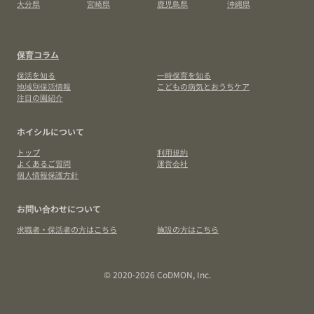
大分県
宮崎県
鹿児島県
沖縄県
保育コラム
保活を知る
一時保育を知る
地域別保活情報
こどもの病気とおうちケア
注目の園紹介
ホイシルについて
トップ
利用規約
よくあるご質問
運営会社
個人情報保護方針
お問い合わせについて
求職者・保活者の方はこちら
施設の方はこちら
© 2020-2026 CoDMON, Inc.