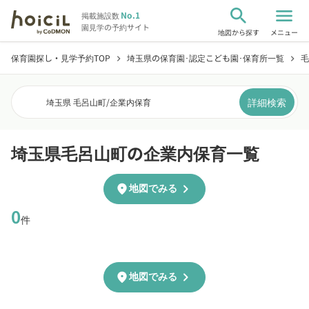
search
menu
No.1
掲載施設数
園見学の予約サイト
地図から探す
メニュー
保育園探し・見学予約TOP
埼玉県の保育園･認定こども園･保育所一覧
毛
chevron_right
chevron_right
詳細検索
埼玉県 毛呂山町
/
企業内保育
埼玉県毛呂山町の企業内保育一覧
chevron_right
location_on
地図でみる
0
件
chevron_right
location_on
地図でみる