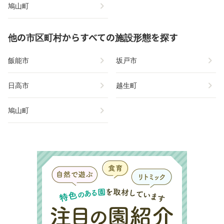
chevron_right
鳩山町
他の市区町村からすべての施設形態を探す
chevron_right
chevron_right
飯能市
坂戸市
chevron_right
chevron_right
日高市
越生町
chevron_right
鳩山町