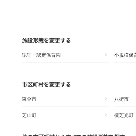
施設形態を変更する
認証・認定保育園
chevron_right
小規模保
市区町村を変更する
東金市
chevron_right
八街市
芝山町
chevron_right
横芝光町