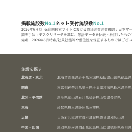
掲載施設数
No.1
ネット受付施設数
No.1
2026年6月期_保育園検索サイトにおける市場調査
調査機関：日本マ
調査手法：デスクリサーチを基に、累計データを比較・検証したもの
備考：2026年6月時点/効果効能等や優位性を保証するものではございま
施設を探す
北海道・東北
北海道
青森県
岩手県
宮城県
秋田県
山形県
福島県
関東
東京都
神奈川県
埼玉県
千葉県
茨城県
栃木県
群馬
北陸・甲信越
新潟県
富山県
石川県
福井県
山梨県
長野県
東海
愛知県
岐阜県
静岡県
三重県
近畿
大阪府
兵庫県
京都府
滋賀県
奈良県
和歌山県
中国・四国
鳥取県
島根県
岡山県
広島県
山口県
徳島県
香川県