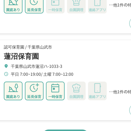
…他1件の
園庭あり
延長保育
一時保育
自園調理
連絡アプリ
認可保育園 /
千葉県山武市
蓮沼保育園
千葉県山武市蓮沼ハ-1033-3
location_on
平日 7:00~19:00
土曜 7:00~12:00
schedule
…他1件の
園庭あり
延長保育
一時保育
自園調理
連絡アプリ