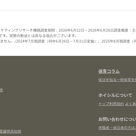
ーケティングリサーチ機構
調査期間：2026年6月22日～2026年6月26日
調査概要：主
です。実際の数値とは異なる場合がございます。
せん。/2024年7月期調査（同年6月26日～7月31日実施）、2025年8月期調査（
保育コラム
保活を知る
一時保育を
県
ホイシルについて
トップ
利用規約
よくあ
お問い合わせにつ
求職者・保活者の方は
愛媛県
高知県