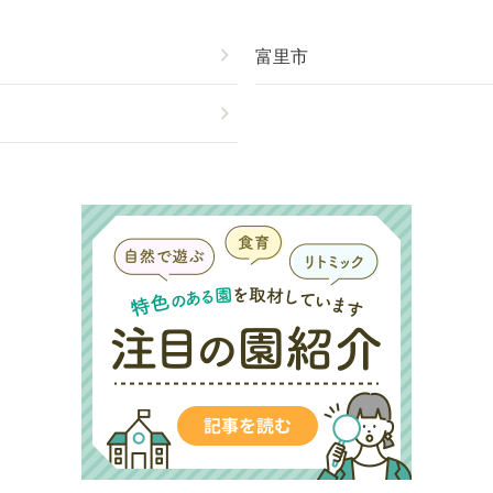
chevron_right
富里市
chevron_right