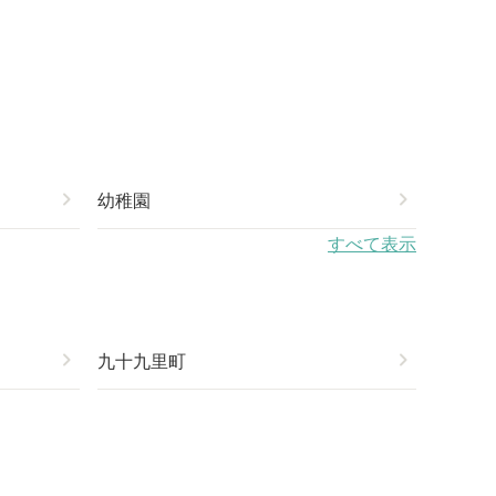
chevron_right
幼稚園
chevron_right
すべて表示
chevron_right
九十九里町
chevron_right