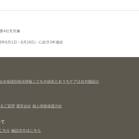
要4社を対象
同年8月1日～8月28日）に続き3年連続
知る
地域別保活情報
こどもの病気とおうちケア
注目の園紹介
るご質問
運営会社
個人情報保護方針
いて
こちら
施設の方はこちら