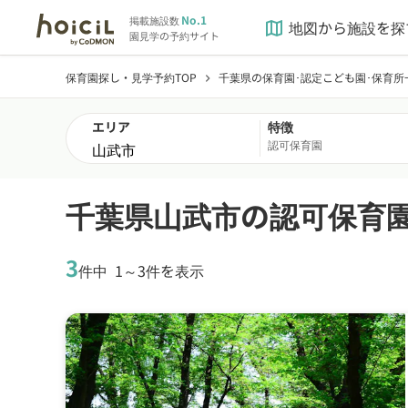
No.1
掲載施設数
地図から施設を探
map
園見学の予約サイト
保育園探し・見学予約TOP
千葉県の保育園･認定こども園･保育所
chevron_right
エリア
特徴
認可保育園
千葉県山武市の認可保育
3
件中
1～3件を表示