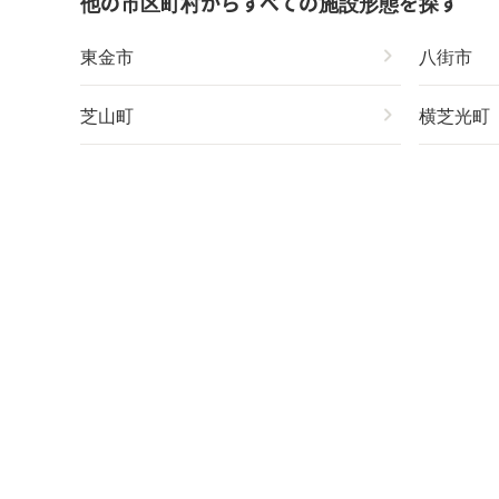
他の市区町村からすべての施設形態を探す
東金市
chevron_right
八街市
芝山町
chevron_right
横芝光町