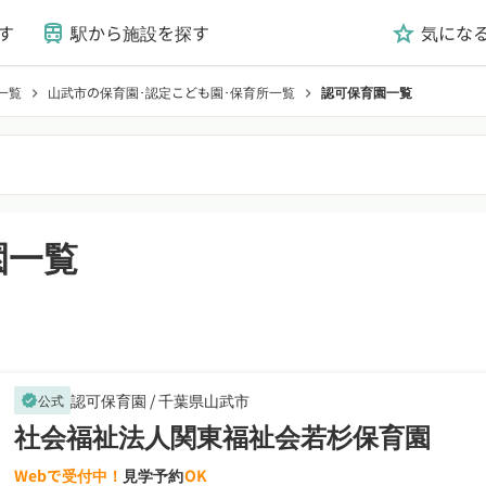
す
駅から施設を探す
気にな
train
grade
一覧
山武市の保育園･認定こども園･保育所一覧
認可保育園一覧
chevron_right
chevron_right
園一覧
認可保育園 /
千葉県山武市
公式
verified
社会福祉法人関東福祉会若杉保育園
Webで受付中！
見学予約
OK