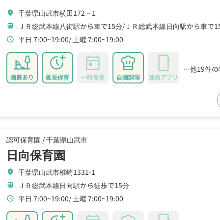
千葉県山武市横田172－1
location_on
ＪＲ総武本線八街駅から車で15分
ＪＲ総武本線日向駅から車で1
train
平日 7:00~19:00
土曜 7:00~19:00
schedule
…他19件
園庭あり
延長保育
一時保育
自園調理
連絡アプリ
認可保育園 /
千葉県山武市
日向保育園
千葉県山武市椎崎1331-1
location_on
ＪＲ総武本線日向駅から徒歩で15分
train
平日 7:00~19:00
土曜 7:00~19:00
schedule