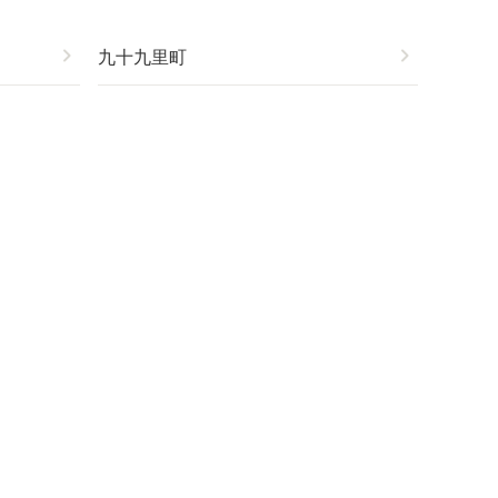
chevron_right
九十九里町
chevron_right