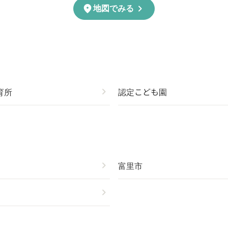
chevron_right
location_on
地図でみる
育所
chevron_right
認定こども園
chevron_right
富里市
chevron_right