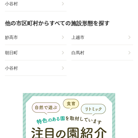
chevron_right
小谷村
他の市区町村からすべての施設形態を探す
chevron_right
chevron_right
妙高市
上越市
chevron_right
chevron_right
朝日町
白馬村
chevron_right
小谷村