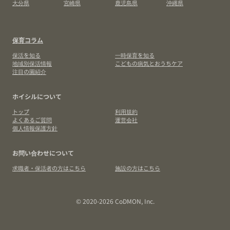
大分県
宮崎県
鹿児島県
沖縄県
保育コラム
保活を知る
一時保育を知る
地域別保活情報
こどもの病気とおうちケア
注目の園紹介
ホイシルについて
トップ
利用規約
よくあるご質問
運営会社
個人情報保護方針
お問い合わせについて
求職者・保活者の方はこちら
施設の方はこちら
© 2020-2026 CoDMON, Inc.