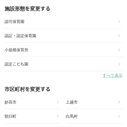
施設形態を変更する
chevron_right
認可保育園
chevron_right
認証・認定保育園
chevron_right
小規模保育所
chevron_right
認定こども園
すべて表示
市区町村を変更する
chevron_right
chevron_right
妙高市
上越市
chevron_right
chevron_right
朝日町
白馬村