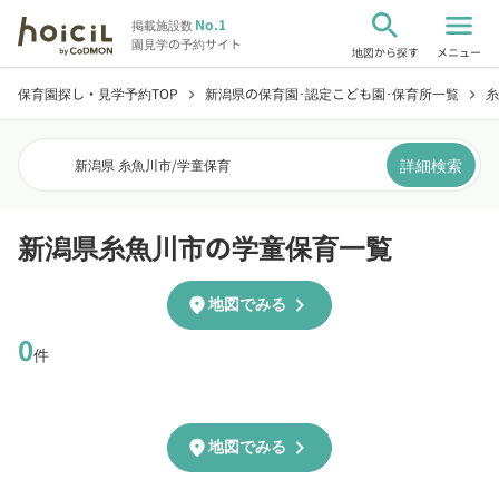
search
menu
No.1
掲載施設数
園見学の予約サイト
地図から探す
メニュー
保育園探し・見学予約TOP
新潟県の保育園･認定こども園･保育所一覧
糸
chevron_right
chevron_right
詳細検索
新潟県 糸魚川市
/
学童保育
新潟県糸魚川市の学童保育一覧
chevron_right
location_on
地図でみる
0
件
chevron_right
location_on
地図でみる