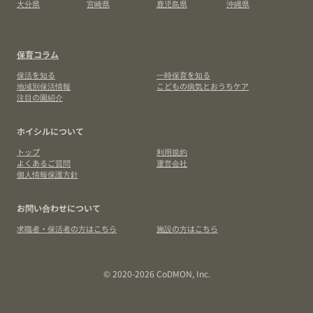
大分県
宮崎県
鹿児島県
沖縄県
保育コラム
保活を知る
一時保育を知る
地域別保活情報
こどもの病気とおうちケア
注目の園紹介
ホイシルについて
トップ
利用規約
よくあるご質問
運営会社
個人情報保護方針
お問い合わせについて
求職者・保活者の方はこちら
施設の方はこちら
© 2020-2026 CoDMON, Inc.