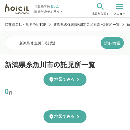
search
menu
No.1
掲載施設数
園見学の予約サイト
地図から探す
メニュー
保育園探し・見学予約TOP
新潟県の保育園･認定こども園･保育所一覧
糸
chevron_right
chevron_right
詳細検索
新潟県 糸魚川市
/
託児所
新潟県糸魚川市の託児所一覧
chevron_right
location_on
地図でみる
0
件
chevron_right
location_on
地図でみる