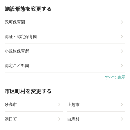
施設形態を変更する
chevron_right
認可保育園
chevron_right
認証・認定保育園
chevron_right
小規模保育所
chevron_right
認定こども園
すべて表示
市区町村を変更する
chevron_right
chevron_right
妙高市
上越市
chevron_right
chevron_right
朝日町
白馬村