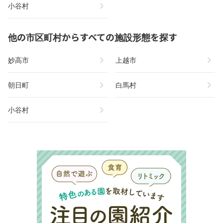
chevron_right
小谷村
他の市区町村からすべての施設形態を探す
chevron_right
chevron_right
妙高市
上越市
chevron_right
chevron_right
朝日町
白馬村
chevron_right
小谷村