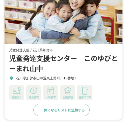
児童発達支援 /
石川県加賀市
児童発達支援センター このゆびと
ーまれ山中
石川県加賀市山中温泉上野町ル15番地1
location_on
園庭あり
延長保育
一時保育
自園調理
連絡アプリ
気になるリストに追加する
詳細をみる