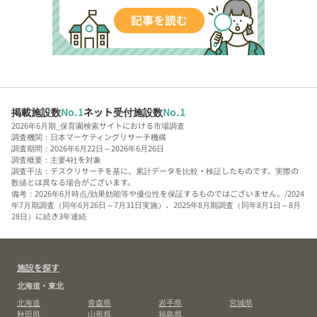
掲載施設数
No.1
ネット受付施設数
No.1
2026年6月期_保育園検索サイトにおける市場調査
調査機関：日本マーケティングリサーチ機構
調査期間：2026年6月22日～2026年6月26日
調査概要：主要4社を対象
調査手法：デスクリサーチを基に、累計データを比較・検証したものです。実際の
数値とは異なる場合がございます。
備考：2026年6月時点/効果効能等や優位性を保証するものではございません。/2024
年7月期調査（同年6月26日～7月31日実施）、2025年8月期調査（同年8月1日～8月
28日）に続き3年連続
施設を探す
北海道・東北
北海道
青森県
岩手県
宮城県
秋田県
山形県
福島県