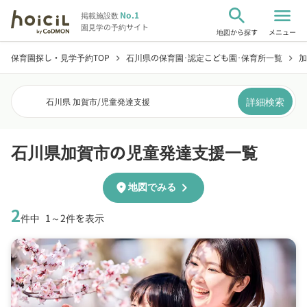
search
menu
No.1
掲載施設数
園見学の予約サイト
地図から探す
メニュー
保育園探し・見学予約TOP
石川県の保育園･認定こども園･保育所一覧
加
chevron_right
chevron_right
詳細検索
石川県 加賀市
/
児童発達支援
石川県加賀市の児童発達支援一覧
chevron_right
location_on
地図でみる
2
件中
1～2件を表示