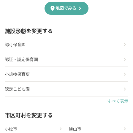
chevron_right
location_on
地図でみる
施設形態を変更する
chevron_right
認可保育園
chevron_right
認証・認定保育園
chevron_right
小規模保育所
chevron_right
認定こども園
すべて表示
市区町村を変更する
chevron_right
chevron_right
小松市
勝山市