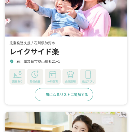
児童発達支援 /
石川県加賀市
レイクサイド楽
石川県加賀市柴山町も21−1
location_on
園庭あり
延長保育
一時保育
自園調理
連絡アプリ
気になるリストに追加する
詳細をみる