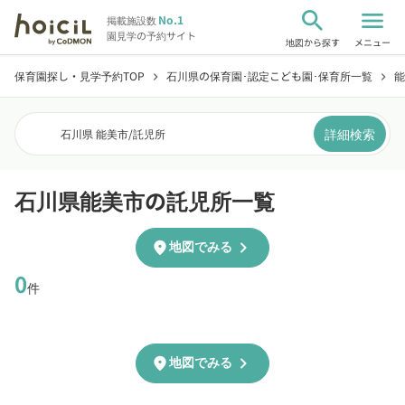
search
menu
No.1
掲載施設数
園見学の予約サイト
地図から探す
メニュー
保育園探し・見学予約TOP
石川県の保育園･認定こども園･保育所一覧
能
chevron_right
chevron_right
詳細検索
石川県 能美市
/
託児所
石川県能美市の託児所一覧
chevron_right
location_on
地図でみる
0
件
chevron_right
location_on
地図でみる