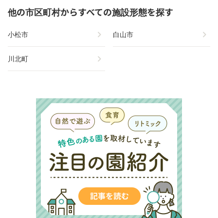
他の市区町村からすべての施設形態を探す
chevron_right
chevron_right
小松市
白山市
chevron_right
川北町