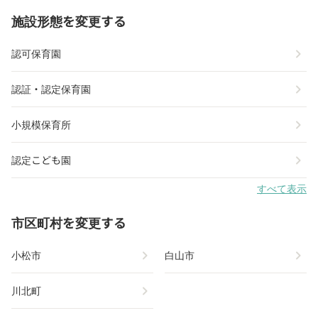
施設形態を変更する
chevron_right
認可保育園
chevron_right
認証・認定保育園
chevron_right
小規模保育所
chevron_right
認定こども園
すべて表示
市区町村を変更する
chevron_right
chevron_right
小松市
白山市
chevron_right
川北町