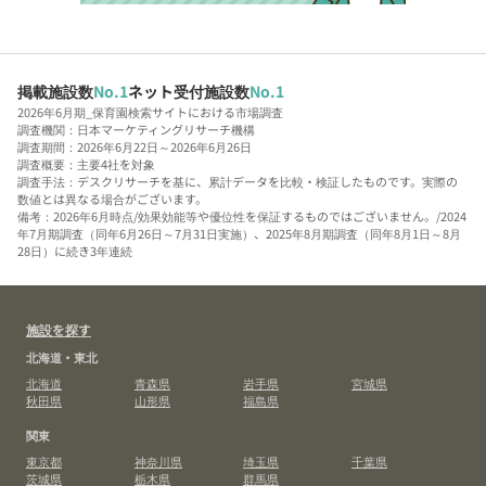
掲載施設数
No.1
ネット受付施設数
No.1
2026年6月期_保育園検索サイトにおける市場調査
調査機関：日本マーケティングリサーチ機構
調査期間：2026年6月22日～2026年6月26日
調査概要：主要4社を対象
調査手法：デスクリサーチを基に、累計データを比較・検証したものです。実際の
数値とは異なる場合がございます。
備考：2026年6月時点/効果効能等や優位性を保証するものではございません。/2024
年7月期調査（同年6月26日～7月31日実施）、2025年8月期調査（同年8月1日～8月
28日）に続き3年連続
施設を探す
北海道・東北
北海道
青森県
岩手県
宮城県
秋田県
山形県
福島県
関東
東京都
神奈川県
埼玉県
千葉県
茨城県
栃木県
群馬県