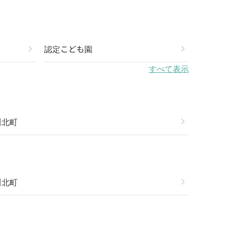
chevron_right
認定こども園
chevron_right
すべて表示
川北町
chevron_right
川北町
chevron_right