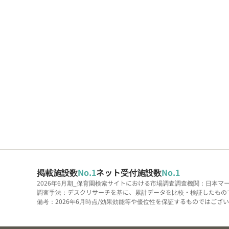
掲載施設数
No.1
ネット受付施設数
No.1
2026年6月期_保育園検索サイトにおける市場調査
調査機関：日本マ
調査手法：デスクリサーチを基に、累計データを比較・検証したもの
備考：2026年6月時点/効果効能等や優位性を保証するものではございま