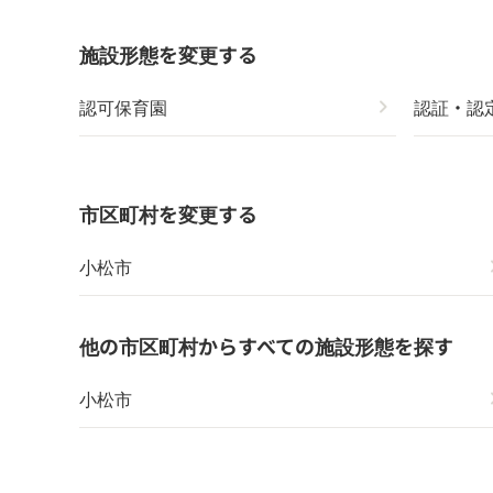
施設形態を変更する
認可保育園
chevron_right
認証・認
市区町村を変更する
小松市
chevr
他の市区町村からすべての施設形態を探す
小松市
chevr