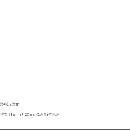
要4社を対象
同年8月1日～8月28日）に続き3年連続