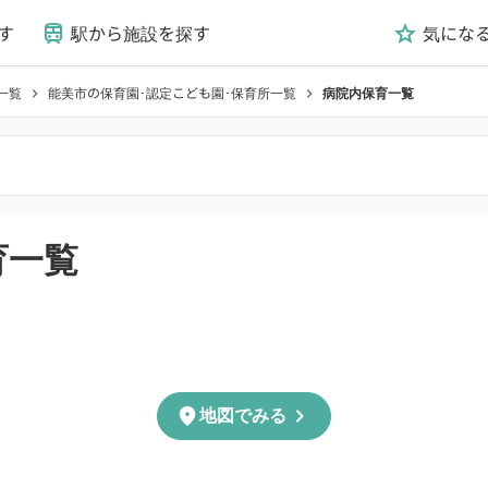
す
駅から施設を探す
気にな
train
grade
一覧
能美市の保育園･認定こども園･保育所一覧
病院内保育一覧
chevron_right
chevron_right
育一覧
chevron_right
location_on
地図でみる