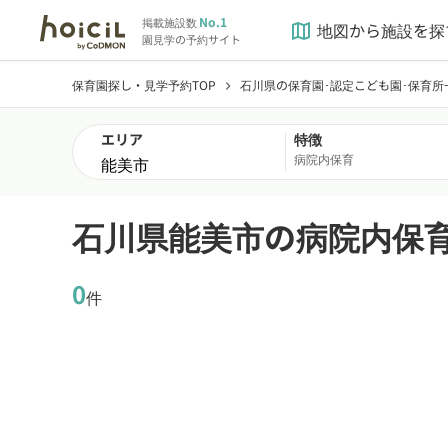
No.1
掲載施設数
地図から施設を探
map
園見学の予約サイト
保育園探し・見学予約TOP
石川県の保育園･認定こども園･保育所
chevron_right
エリア
特徴
病院内保育
石川県能美市の病院内保
0
件