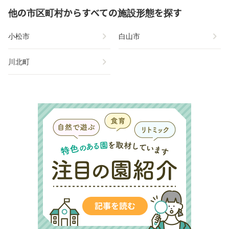
他の市区町村からすべての施設形態を探す
chevron_right
chevron_right
小松市
白山市
chevron_right
川北町