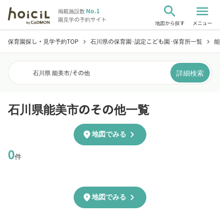
search
menu
No.1
掲載施設数
園見学の予約サイト
地図から探す
メニュー
保育園探し・見学予約TOP
石川県の保育園･認定こども園･保育所一覧
能
chevron_right
chevron_right
詳細検索
石川県 能美市
/
その他
石川県能美市のその他一覧
chevron_right
location_on
地図でみる
0
件
chevron_right
location_on
地図でみる