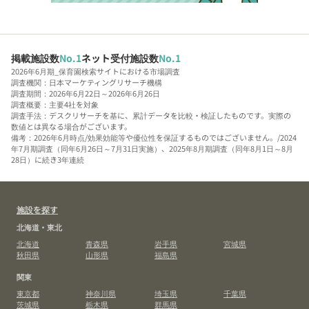
掲載施設数
No.1
ネット受付施設数
No.1
2026年6月期_保育園検索サイトにおける市場調査
調査機関：日本マーケティングリサーチ機構
調査期間：2026年6月22日～2026年6月26日
調査概要：主要4社を対象
調査手法：デスクリサーチを基に、累計データを比較・検証したものです。実際の
数値とは異なる場合がございます。
備考：2026年6月時点/効果効能等や優位性を保証するものではございません。/2024
年7月期調査（同年6月26日～7月31日実施）、2025年8月期調査（同年8月1日～8月
28日）に続き3年連続
施設を探す
北海道・東北
北海道
青森県
岩手県
宮城県
秋田県
山形県
福島県
関東
東京都
神奈川県
埼玉県
千葉県
茨城県
栃木県
群馬県