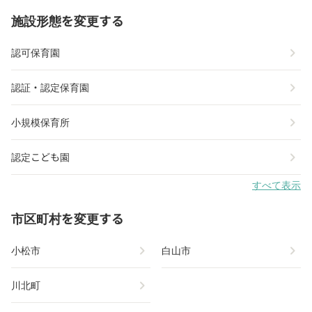
施設形態を変更する
chevron_right
認可保育園
chevron_right
認証・認定保育園
chevron_right
小規模保育所
chevron_right
認定こども園
すべて表示
市区町村を変更する
chevron_right
chevron_right
小松市
白山市
chevron_right
川北町