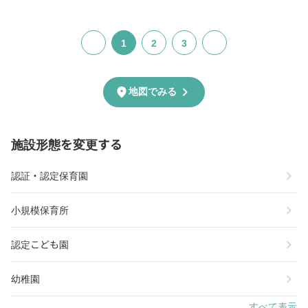
1
2
3
chevron_right
location_on
地図でみる
施設形態を変更する
chevron_right
認証・認定保育園
chevron_right
小規模保育所
chevron_right
認定こども園
chevron_right
幼稚園
すべて表示