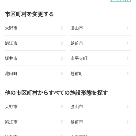
市区町村を変更する
chevron_right
chevron_right
大野市
勝山市
chevron_right
chevron_right
鯖江市
越前市
chevron_right
chevron_right
坂井市
永平寺町
chevron_right
chevron_right
池田町
越前町
他の市区町村からすべての施設形態を探す
chevron_right
chevron_right
大野市
勝山市
chevron_right
chevron_right
鯖江市
越前市