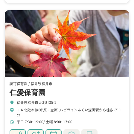
認可保育園 /
福井県福井市
仁愛保育園
福井県福井市天池町35-2
location_on
ＪＲ北陸本線(米原－金沢),ハピラインふくい森田駅から徒歩で11
train
分
平日 7:30~19:00
土曜 8:00~13:00
schedule