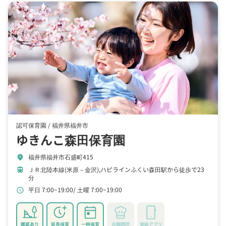
認可保育園 /
福井県福井市
ゆきんこ森田保育園
福井県福井市石盛町415
location_on
ＪＲ北陸本線(米原－金沢),ハピラインふくい森田駅から徒歩で23
train
分
平日 7:00~19:00
土曜 7:00~19:00
schedule
園庭あり
延長保育
一時保育
自園調理
連絡アプリ