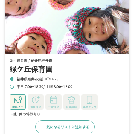
認可保育園 /
福井県福井市
緑ケ丘保育園
福井県福井市鮎川町92-23
location_on
平日 7:00~18:30
土曜 8:00~12:00
schedule
園庭あり
延長保育
一時保育
自園調理
連絡アプリ
…他1件の特徴あり
気になるリストに追加する
詳細をみる