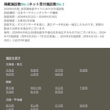
掲載施設数
No.1
ネット受付施設数
No.1
2026年6月期_保育園検索サイトにおける市場調査
調査機関：日本マーケティングリサーチ機構
調査期間：2026年6月22日～2026年6月26日
調査概要：主要4社を対象
調査手法：デスクリサーチを基に、累計データを比較・検証したものです。実際の
数値とは異なる場合がございます。
備考：2026年6月時点/効果効能等や優位性を保証するものではございません。/2024
年7月期調査（同年6月26日～7月31日実施）、2025年8月期調査（同年8月1日～8月
28日）に続き3年連続
施設を探す
北海道・東北
北海道
青森県
岩手県
宮城県
秋田県
山形県
福島県
関東
東京都
神奈川県
埼玉県
千葉県
茨城県
栃木県
群馬県
北陸・甲信越
新潟県
富山県
石川県
福井県
山梨県
長野県