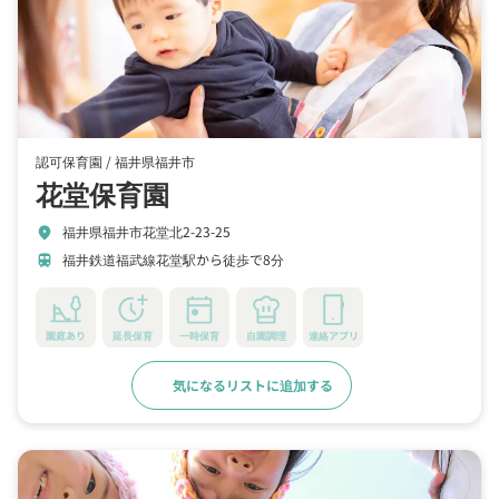
認可保育園 /
福井県福井市
花堂保育園
福井県福井市花堂北2-23-25
location_on
福井鉄道福武線花堂駅から徒歩で8分
train
園庭あり
延長保育
一時保育
自園調理
連絡アプリ
気になるリストに追加する
詳細をみる