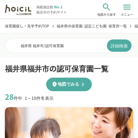
search
menu
No.1
掲載施設数
園見学の予約サイト
地図から探す
メニュー
保育園探し・見学予約TOP
福井県の保育園･認定こども園･保育所一覧
福
chevron_right
chevron_right
詳細検索
福井県 福井市
/
認可保育園
福井県福井市の認可保育園一覧
chevron_right
location_on
地図でみる
28
件中
1～10件を表示