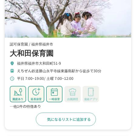
認可保育園 /
福井県福井市
大和田保育園
福井県福井市大和田町51-9
location_on
えちぜん鉄道勝山永平寺線東藤島駅から徒歩で30分
train
平日 7:00~19:00
土曜 7:00~12:00
schedule
園庭あり
延長保育
一時保育
自園調理
連絡アプリ
…他1件の特徴あり
気になるリストに追加する
詳細をみる