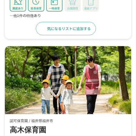
園庭あり
延長保育
一時保育
自園調理
連絡アプリ
…他1件の特徴あり
気になるリストに追加する
詳細をみる
認可保育園 /
福井県福井市
高木保育園