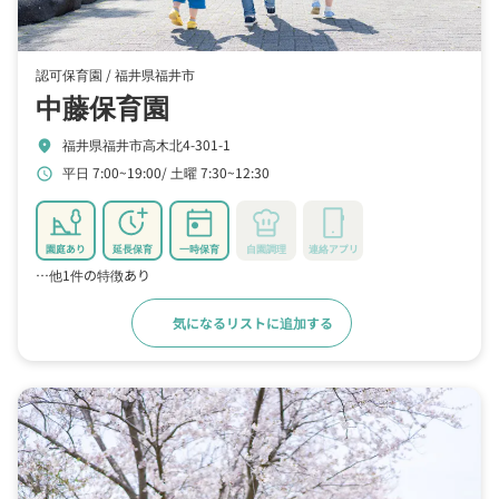
認可保育園 /
福井県福井市
中藤保育園
福井県福井市高木北4-301-1
location_on
平日 7:00~19:00
土曜 7:30~12:30
schedule
園庭あり
延長保育
一時保育
自園調理
連絡アプリ
…他1件の特徴あり
気になるリストに追加する
詳細をみる