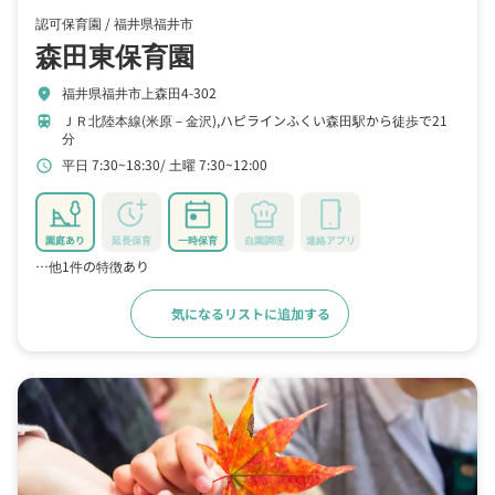
認可保育園 /
福井県福井市
森田東保育園
福井県福井市上森田4-302
location_on
ＪＲ北陸本線(米原－金沢),ハピラインふくい森田駅から徒歩で21
train
分
平日 7:30~18:30
土曜 7:30~12:00
schedule
園庭あり
延長保育
一時保育
自園調理
連絡アプリ
…他1件の特徴あり
気になるリストに追加する
詳細をみる