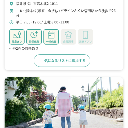
福井県福井市高木北2-1011
location_on
ＪＲ北陸本線(米原－金沢),ハピラインふくい森田駅から徒歩で26
train
分
平日 7:00~19:00
土曜 8:00~13:00
schedule
園庭あり
延長保育
一時保育
自園調理
連絡アプリ
…他2件の特徴あり
気になるリストに追加する
詳細をみる