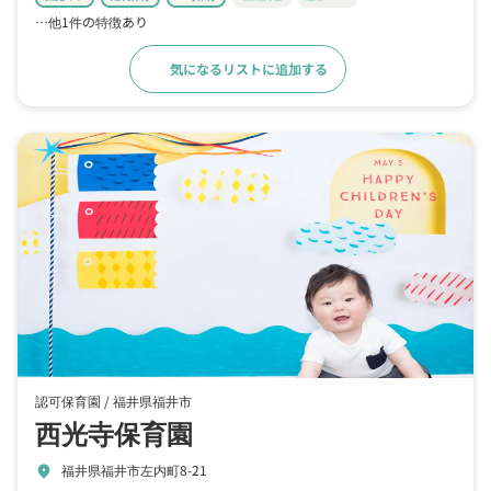
…他1件の特徴あり
気になるリストに追加する
詳細をみる
認可保育園 /
福井県福井市
西光寺保育園
福井県福井市左内町8-21
location_on