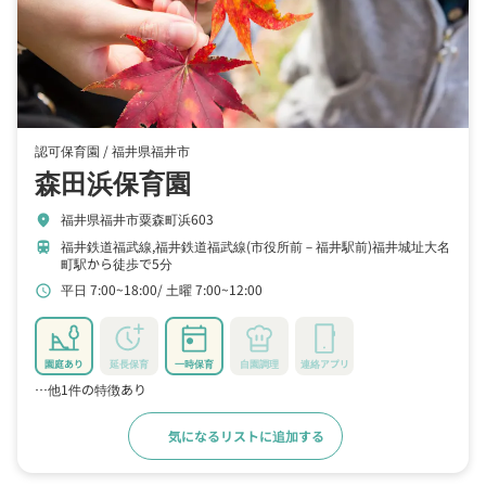
認可保育園 /
福井県福井市
森田浜保育園
福井県福井市粟森町浜603
location_on
福井鉄道福武線,福井鉄道福武線(市役所前－福井駅前)福井城址大名
train
町駅から徒歩で5分
平日 7:00~18:00
土曜 7:00~12:00
schedule
園庭あり
延長保育
一時保育
自園調理
連絡アプリ
…他1件の特徴あり
気になるリストに追加する
詳細をみる