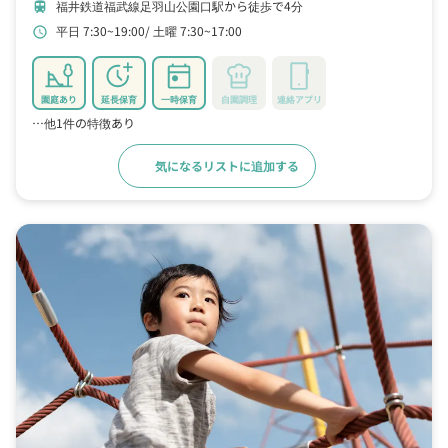
福井鉄道福武線足羽山公園口駅から徒歩で4分
train
平日 7:30~19:00
土曜 7:30~17:00
schedule
園庭あり
延長保育
一時保育
自園調理
連絡アプリ
…他1件の特徴あり
気になるリストに追加する
詳細をみる