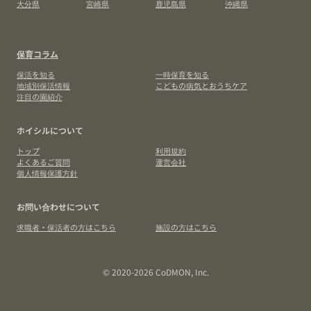
大分県
宮崎県
鹿児島県
沖縄県
保育コラム
保活を知る
一時保育を知る
地域別保活情報
こどもの病気とおうちケア
注目の園紹介
ホイシルについて
トップ
利用規約
よくあるご質問
運営会社
個人情報保護方針
お問い合わせについて
求職者・保活者の方はこちら
施設の方はこちら
© 2020-2026 CoDMON, Inc.