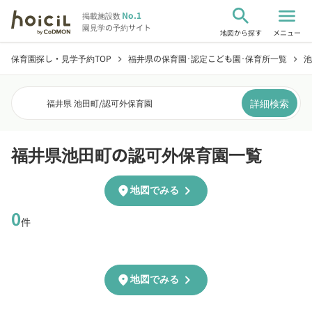
search
menu
No.1
掲載施設数
園見学の予約サイト
地図から探す
メニュー
保育園探し・見学予約TOP
福井県の保育園･認定こども園･保育所一覧
池
chevron_right
chevron_right
詳細検索
福井県 池田町
/
認可外保育園
福井県池田町の認可外保育園一覧
chevron_right
location_on
地図でみる
0
件
chevron_right
location_on
地図でみる