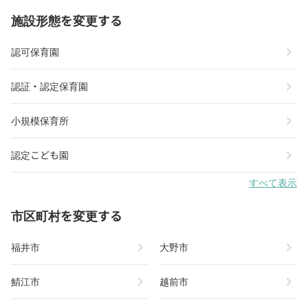
施設形態を変更する
chevron_right
認可保育園
chevron_right
認証・認定保育園
chevron_right
小規模保育所
chevron_right
認定こども園
すべて表示
市区町村を変更する
chevron_right
chevron_right
福井市
大野市
chevron_right
chevron_right
鯖江市
越前市