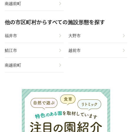
chevron_right
南越前町
他の市区町村からすべての施設形態を探す
chevron_right
chevron_right
福井市
大野市
chevron_right
chevron_right
鯖江市
越前市
chevron_right
南越前町