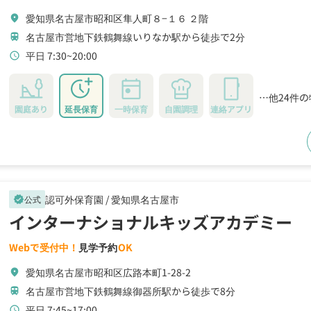
愛知県名古屋市昭和区隼人町８−１６ ２階
location_on
名古屋市営地下鉄鶴舞線いりなか駅から徒歩で2分
train
平日 7:30~20:00
schedule
…他24件
園庭あり
延長保育
一時保育
自園調理
連絡アプリ
認可外保育園 /
愛知県名古屋市
公式
verified
インターナショナルキッズアカデミー
Webで受付中！
見学予約
OK
愛知県名古屋市昭和区広路本町1-28-2
location_on
名古屋市営地下鉄鶴舞線御器所駅から徒歩で8分
train
平日 7:45~17:00
schedule