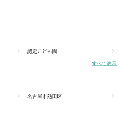
chevron_right
認定こども園
chevron_right
すべて表示
chevron_right
名古屋市熱田区
chevron_right