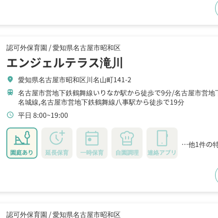
認可外保育園 /
愛知県名古屋市昭和区
エンジェルテラス滝川
愛知県名古屋市昭和区川名山町141-2
location_on
名古屋市営地下鉄鶴舞線いりなか駅から徒歩で9分
名古屋市営地
train
名城線,名古屋市営地下鉄鶴舞線八事駅から徒歩で19分
平日 8:00~19:00
schedule
…他1件の
園庭あり
延長保育
一時保育
自園調理
連絡アプリ
認可外保育園 /
愛知県名古屋市昭和区