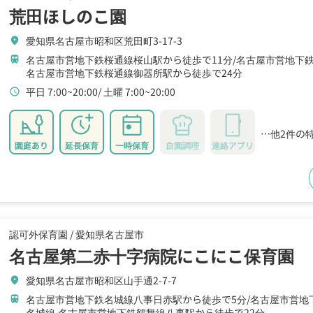
荒田ほしのこ園
愛知県名古屋市昭和区荒田町3-17-3
location_on
名古屋市営地下鉄桜通線桜山駅から徒歩で11分
名古屋市営地下鉄
train
名古屋市営地下鉄桜通線御器所駅から徒歩で24分
平日 7:00~20:00
土曜 7:00~20:00
schedule
…他2件の
園庭あり
延長保育
一時保育
自園調理
連絡アプリ
認可外保育園 /
愛知県名古屋市
名古屋第二赤十字病院にこにこ保育園
愛知県名古屋市昭和区山手通2-7-7
location_on
名古屋市営地下鉄名城線八事日赤駅から徒歩で5分
名古屋市営地
train
名城線,名古屋市営地下鉄鶴舞線八事駅から徒歩で22分