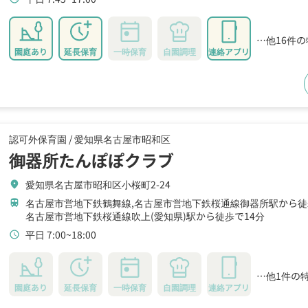
…他16件
園庭あり
延長保育
一時保育
自園調理
連絡アプリ
認可外保育園 /
愛知県名古屋市昭和区
御器所たんぽぽクラブ
愛知県名古屋市昭和区小桜町2-24
location_on
名古屋市営地下鉄鶴舞線,名古屋市営地下鉄桜通線御器所駅から徒
train
名古屋市営地下鉄桜通線吹上(愛知県)駅から徒歩で14分
平日 7:00~18:00
schedule
…他1件の
園庭あり
延長保育
一時保育
自園調理
連絡アプリ