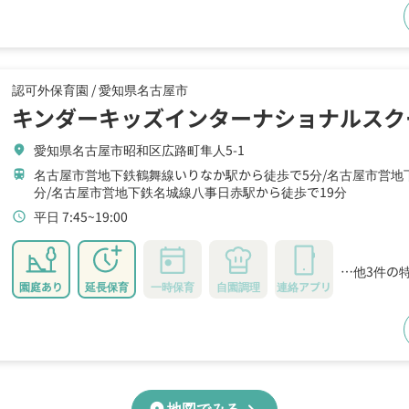
認可外保育園 /
愛知県名古屋市
キンダーキッズインターナショナルスク
愛知県名古屋市昭和区広路町隼人5-1
location_on
名古屋市営地下鉄鶴舞線いりなか駅から徒歩で5分
名古屋市営地
train
分
名古屋市営地下鉄名城線八事日赤駅から徒歩で19分
平日 7:45~19:00
schedule
…他3件の
園庭あり
延長保育
一時保育
自園調理
連絡アプリ