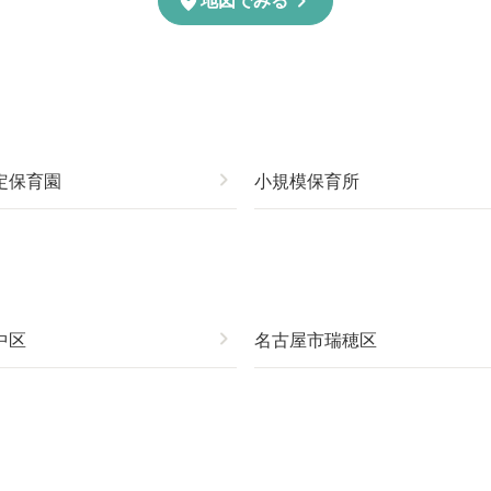
chevron_right
location_on
地図でみる
定保育園
chevron_right
小規模保育所
中区
chevron_right
名古屋市瑞穂区