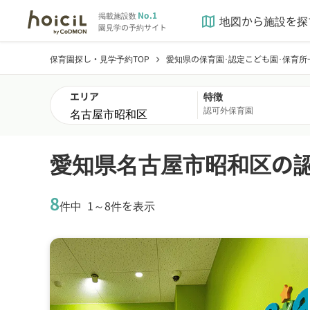
No.1
掲載施設数
地図から施設を探
map
園見学の予約サイト
保育園探し・見学予約TOP
愛知県の保育園･認定こども園･保育所
chevron_right
エリア
特徴
認可外保育園
愛知県名古屋市昭和区の
8
件中
1～8件を表示