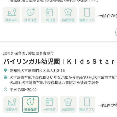
…他1件の
園庭あり
延長保育
一時保育
自園調理
連絡アプリ
認可外保育園 /
愛知県名古屋市
バイリンガル幼児園ｉＫｉｄｓＳｔａｒ
愛知県名古屋市昭和区隼人町8-16
location_on
名古屋市営地下鉄鶴舞線いりなか駅から徒歩で3分
名古屋市営地
train
名城線,名古屋市営地下鉄鶴舞線八事駅から徒歩で16分
平日 7:30~20:00
schedule
…他1件の
園庭あり
延長保育
一時保育
自園調理
連絡アプリ