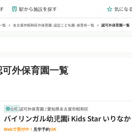
す
駅から施設を探す
気にな
train
grade
一覧
名古屋市昭和区の保育園･認定こども園･保育所一覧
認可外保育園一覧
chevron_right
chevron_right
認可外保育園一覧
認可外保育園 /
愛知県名古屋市昭和区
公式
verified
バイリンガル幼児園i Kids Star いりなか
Webで受付中！
見学予約
OK