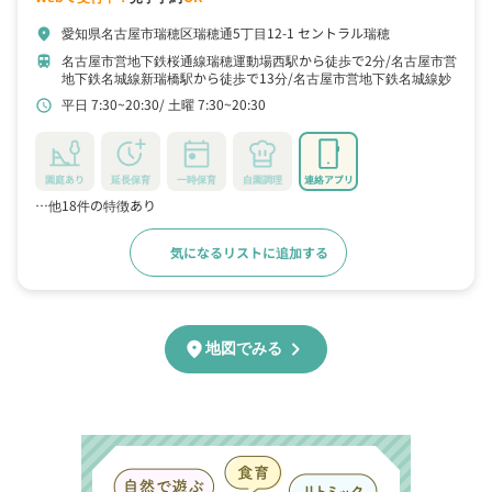
愛知県名古屋市瑞穂区瑞穂通5丁目12-1 セントラル瑞穂
location_on
名古屋市営地下鉄桜通線瑞穂運動場西駅から徒歩で2分
名古屋市営
train
地下鉄名城線新瑞橋駅から徒歩で13分
名古屋市営地下鉄名城線妙
音通駅から徒歩で19分
平日 7:30~20:30
土曜 7:30~20:30
schedule
園庭あり
延長保育
一時保育
自園調理
連絡アプリ
…他18件の特徴あり
気になるリストに追加する
詳細をみる
chevron_right
location_on
地図でみる