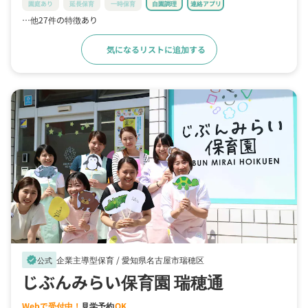
園庭あり
延長保育
一時保育
自園調理
連絡アプリ
…他27件の特徴あり
気になるリストに追加する
詳細をみる
企業主導型保育 /
愛知県名古屋市瑞穂区
verified
公式
じぶんみらい保育園 瑞穂通
Webで受付中！
見学予約
OK