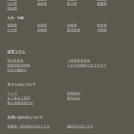
山口県
徳島県
香川県
愛媛県
高知県
九州・沖縄
福岡県
佐賀県
長崎県
熊本県
大分県
宮崎県
鹿児島県
沖縄県
保育コラム
保活を知る
一時保育を知る
地域別保活情報
こどもの病気とおうちケア
注目の園紹介
ホイシルについて
トップ
利用規約
よくあるご質問
運営会社
個人情報保護方針
お問い合わせについて
求職者・保活者の方はこちら
施設の方はこちら