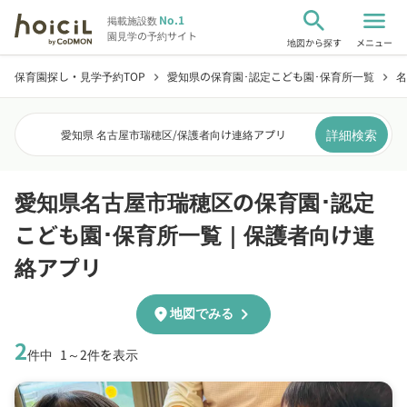
search
menu
No.1
掲載施設数
園見学の予約サイト
地図から探す
メニュー
保育園探し・見学予約TOP
愛知県の保育園･認定こども園･保育所一覧
名
chevron_right
chevron_right
詳細検索
愛知県 名古屋市瑞穂区
/
保護者向け連絡アプリ
愛知県名古屋市瑞穂区の保育園･認定
こども園･保育所一覧｜保護者向け連
絡アプリ
chevron_right
location_on
地図でみる
2
件中
1～2件を表示