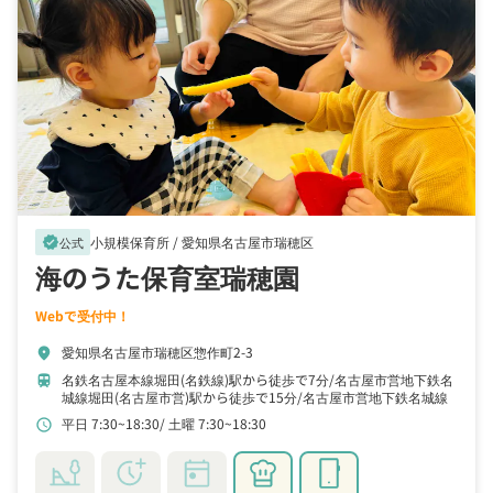
小規模保育所 /
愛知県名古屋市瑞穂区
verified
公式
海のうた保育室瑞穂園
Webで受付中！
愛知県名古屋市瑞穂区惣作町2-3
location_on
名鉄名古屋本線堀田(名鉄線)駅から徒歩で7分
名古屋市営地下鉄名
train
城線堀田(名古屋市営)駅から徒歩で15分
名古屋市営地下鉄名城線
妙音通駅から徒歩で15分
平日 7:30~18:30
土曜 7:30~18:30
schedule