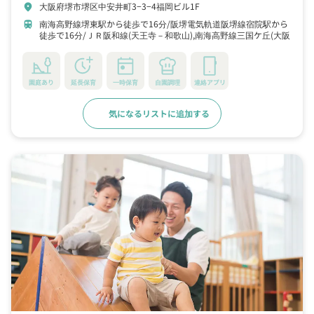
大阪府堺市堺区中安井町3−3−4福岡ビル1F
location_on
南海高野線堺東駅から徒歩で16分
阪堺電気軌道阪堺線宿院駅から
train
徒歩で16分
ＪＲ阪和線(天王寺－和歌山),南海高野線三国ケ丘(大阪
府)駅から徒歩で23分
園庭あり
延長保育
一時保育
自園調理
連絡アプリ
気になるリストに追加する
詳細をみる