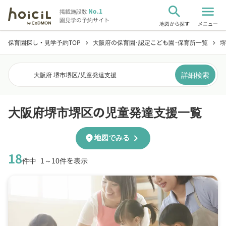
search
menu
No.1
掲載施設数
園見学の予約サイト
地図から探す
メニュー
保育園探し・見学予約TOP
大阪府の保育園･認定こども園･保育所一覧
堺
chevron_right
chevron_right
詳細検索
大阪府 堺市堺区
/
児童発達支援
大阪府堺市堺区の児童発達支援一覧
chevron_right
location_on
地図でみる
18
件中
1～10件を表示