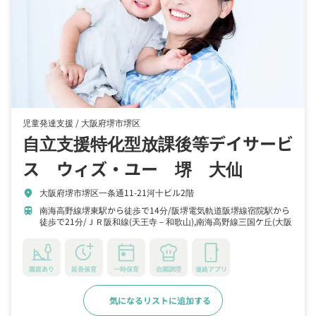
児童発達支援 /
大阪府堺市堺区
自立支援特化型放課後等デイサービ
ス ウィズ・ユー 堺 大仙
大阪府堺市堺区一条通11-21河十ビル2階
location_on
南海高野線堺東駅から徒歩で14分
阪堺電気軌道阪堺線宿院駅から
train
徒歩で21分
ＪＲ阪和線(天王寺－和歌山),南海高野線三国ケ丘(大阪
府)駅から徒歩で21分
園庭あり
延長保育
一時保育
自園調理
連絡アプリ
気になるリストに追加する
詳細をみる