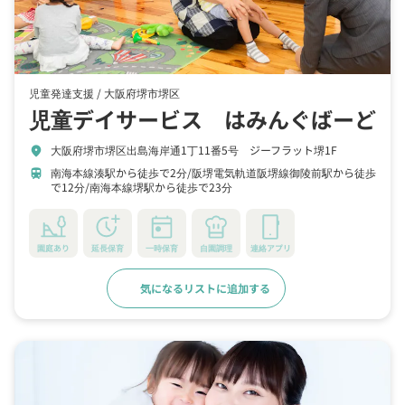
児童発達支援 /
大阪府堺市堺区
児童デイサービス はみんぐばーど
大阪府堺市堺区出島海岸通1丁11番5号 ジーフラット堺1F
location_on
南海本線湊駅から徒歩で2分
阪堺電気軌道阪堺線御陵前駅から徒歩
train
で12分
南海本線堺駅から徒歩で23分
園庭あり
延長保育
一時保育
自園調理
連絡アプリ
気になるリストに追加する
詳細をみる