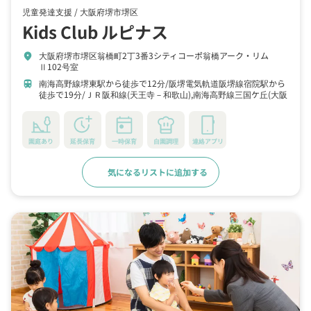
児童発達支援 /
大阪府堺市堺区
Kids Club ルピナス
大阪府堺市堺区翁橋町2丁3番3シティコーポ翁橋アーク・リム
location_on
Ⅱ102号室
南海高野線堺東駅から徒歩で12分
阪堺電気軌道阪堺線宿院駅から
train
徒歩で19分
ＪＲ阪和線(天王寺－和歌山),南海高野線三国ケ丘(大阪
府)駅から徒歩で19分
園庭あり
延長保育
一時保育
自園調理
連絡アプリ
気になるリストに追加する
詳細をみる