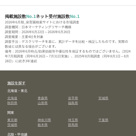
掲載施設数
No.1
ネット受付施設数
No.1
2026年6月期_保育園検索サイトにおける市場調査
調査機関：日本マーケティングリサーチ機構
調査期間：2026年6月22日～2026年6月26日
調査概要：主要4社を対象
調査手法：デスクリサーチを基に、累計データを比較・検証したものです。実際の
数値とは異なる場合がございます。
備考：2026年6月時点/効果効能等や優位性を保証するものではございません。/2024
年7月期調査（同年6月26日～7月31日実施）、2025年8月期調査（同年8月1日～8月
28日）に続き3年連続
施設を探す
北海道・東北
北海道
青森県
岩手県
宮城県
秋田県
山形県
福島県
関東
東京都
神奈川県
埼玉県
千葉県
茨城県
栃木県
群馬県
北陸・甲信越