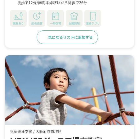
徒歩で12分
南海本線堺駅から徒歩で26分
園庭あり
延長保育
一時保育
自園調理
連絡アプリ
気になるリストに追加する
詳細をみる
児童発達支援 /
大阪府堺市堺区