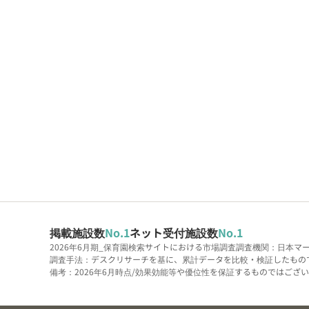
掲載施設数
No.1
ネット受付施設数
No.1
2026年6月期_保育園検索サイトにおける市場調査
調査機関：日本マ
調査手法：デスクリサーチを基に、累計データを比較・検証したもの
備考：2026年6月時点/効果効能等や優位性を保証するものではございま