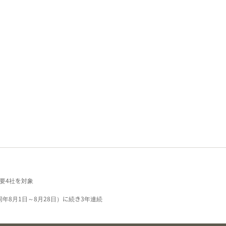
要4社を対象
同年8月1日～8月28日）に続き3年連続