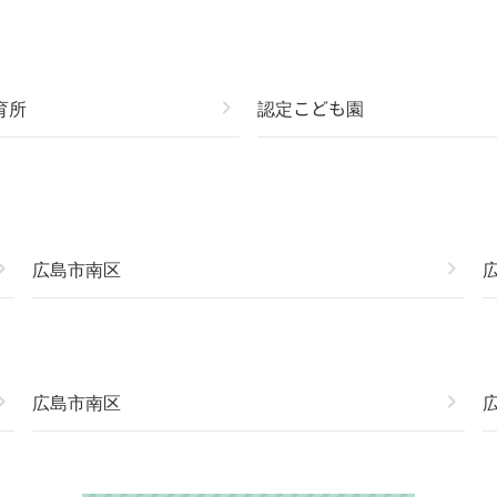
育所
chevron_right
認定こども園
on_right
広島市南区
chevron_right
on_right
広島市南区
chevron_right