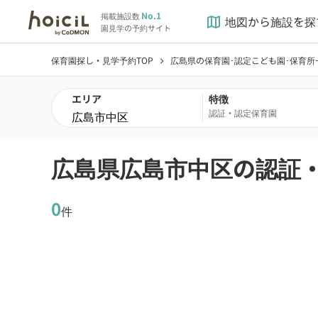
No.1
掲載施設数
地図から施設を探
map
園見学の予約サイト
保育園探し・見学予約TOP
広島県の保育園･認定こども園･保育所
chevron_right
エリア
特徴
認証・認定保育園
広島県広島市中区の認証
0
件