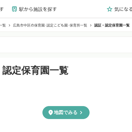
す
駅から施設を探す
気にな
train
grade
一覧
広島市中区の保育園･認定こども園･保育所一覧
認証・認定保育園一覧
chevron_right
chevron_right
・認定保育園一覧
chevron_right
location_on
地図でみる