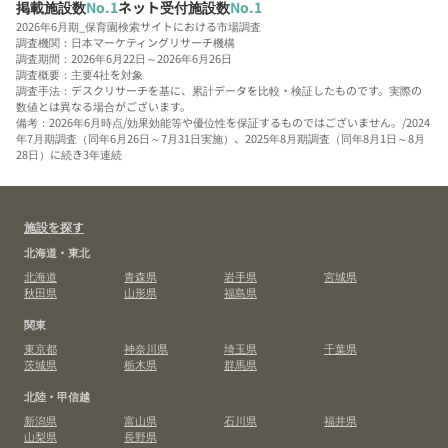
掲載施設数
No.1
ネット受付施設数
No.1
2026年6月期_保育園検索サイトにおける市場調査
調査機関：日本マーケティングリサーチ機構
調査期間：2026年6月22日～2026年6月26日
調査概要：主要4社を対象
調査手法：デスクリサーチを基に、累計データを比較・検証したものです。実際の
数値とは異なる場合がございます。
備考：2026年6月時点/効果効能等や優位性を保証するものではございません。/2024
年7月期調査（同年6月26日～7月31日実施）、2025年8月期調査（同年8月1日～8月
28日）に続き3年連続
施設を探す
北海道・東北
北海道
青森県
岩手県
宮城県
秋田県
山形県
福島県
関東
東京都
神奈川県
埼玉県
千葉県
茨城県
栃木県
群馬県
北陸・甲信越
新潟県
富山県
石川県
福井県
山梨県
長野県