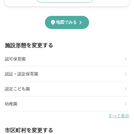
chevron_right
location_on
地図でみる
施設形態を変更する
chevron_right
認可保育園
chevron_right
認証・認定保育園
chevron_right
認定こども園
chevron_right
幼稚園
すべて表示
市区町村を変更する