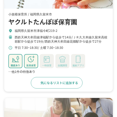
小規模保育所 /
福岡県久留米市
ヤクルトたんぽぽ保育園
福岡県久留米市津福今町219-2
location_on
西鉄天神大牟田線津福駅から徒歩で14分
ＪＲ久大本線久留米高校
train
前駅から徒歩で19分
西鉄天神大牟田線花畑駅から徒歩で27分
平日 7:30~18:30
土曜 7:30~18:30
schedule
園庭あり
延長保育
一時保育
自園調理
連絡アプリ
…他1件の特徴あり
気になるリストに追加する
詳細をみる