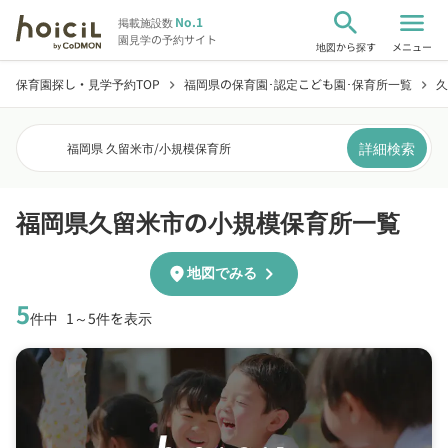
search
menu
No.1
掲載施設数
園見学の予約サイト
地図から探す
メニュー
保育園探し・見学予約TOP
福岡県の保育園･認定こども園･保育所一覧
久
chevron_right
chevron_right
詳細検索
福岡県 久留米市
/
小規模保育所
福岡県久留米市の小規模保育所一覧
chevron_right
location_on
地図でみる
5
件中
1～5件を表示