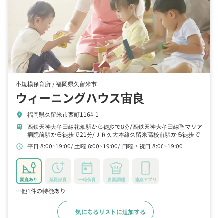
小規模保育所 /
福岡県久留米市
ウィーニングハウス宙良
福岡県久留米市西町1164-1
location_on
西鉄天神大牟田線花畑駅から徒歩で8分
西鉄天神大牟田線聖マリア
train
病院前駅から徒歩で21分
ＪＲ久大本線久留米高校前駅から徒歩で
22分
平日 8:00~19:00
土曜 8:00~19:00
日曜・祝日 8:00~19:00
schedule
園庭あり
延長保育
一時保育
自園調理
連絡アプリ
…他1件の特徴あり
気になるリストに追加する
詳細をみる