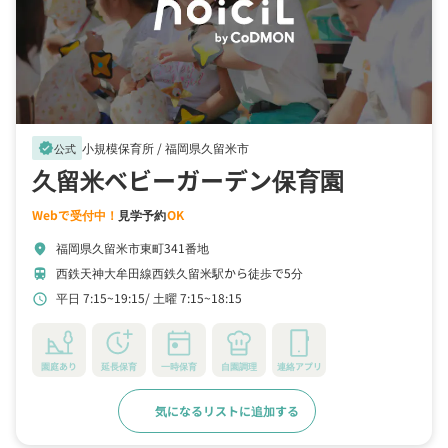
小規模保育所 /
福岡県久留米市
verified
公式
久留米ベビーガーデン保育園
Webで受付中！
見学予約
OK
福岡県久留米市東町341番地
location_on
西鉄天神大牟田線西鉄久留米駅から徒歩で5分
train
平日 7:15~19:15
土曜 7:15~18:15
schedule
園庭あり
延長保育
一時保育
自園調理
連絡アプリ
気になるリストに追加する
詳細をみる