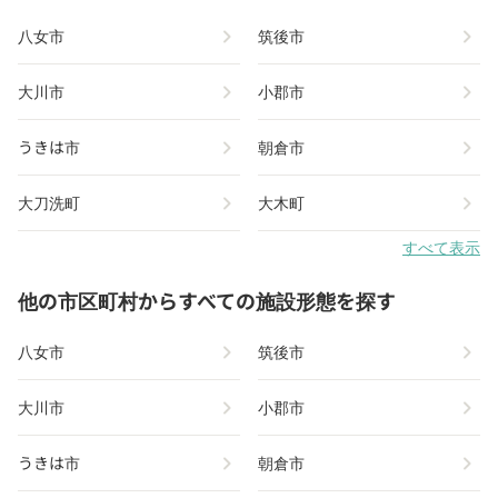
chevron_right
chevron_right
八女市
筑後市
chevron_right
chevron_right
大川市
小郡市
chevron_right
chevron_right
うきは市
朝倉市
chevron_right
chevron_right
大刀洗町
大木町
すべて表示
他の市区町村からすべての施設形態を探す
chevron_right
chevron_right
八女市
筑後市
chevron_right
chevron_right
大川市
小郡市
chevron_right
chevron_right
うきは市
朝倉市