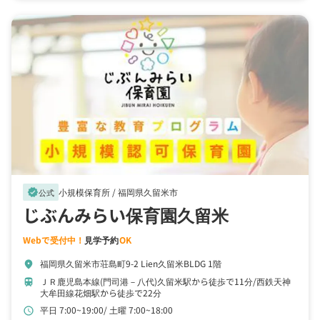
小規模保育所 /
福岡県久留米市
verified
公式
じぶんみらい保育園久留米
Webで受付中！
見学予約
OK
福岡県久留米市荘島町9-2 Lien久留米BLDG 1階
location_on
ＪＲ鹿児島本線(門司港－八代)久留米駅から徒歩で11分
西鉄天神
train
大牟田線花畑駅から徒歩で22分
平日 7:00~19:00
土曜 7:00~18:00
schedule