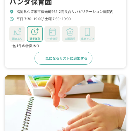
パンダ保育園
福岡県久留米市藤光町965-2高良台リハビリテーション病院内
location_on
平日 7:30~19:00
土曜 7:30~19:00
schedule
園庭あり
延長保育
一時保育
自園調理
連絡アプリ
…他1件の特徴あり
気になるリストに追加する
詳細をみる