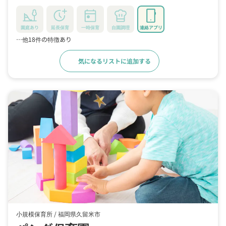
園庭あり
延長保育
一時保育
自園調理
連絡アプリ
…他18件の特徴あり
気になるリストに追加する
詳細をみる
小規模保育所 /
福岡県久留米市