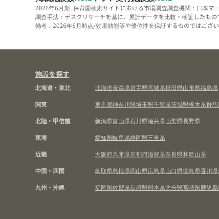
2026年6月期_保育園検索サイトにおける市場調査
調査機関：日本マ
調査手法：デスクリサーチを基に、累計データを比較・検証したもの
備考：2026年6月時点/効果効能等や優位性を保証するものではございま
施設を探す
北海道・東北
北海道
青森県
岩手県
宮城県
秋田県
山形県
福島県
関東
東京都
神奈川県
埼玉県
千葉県
茨城県
栃木県
群馬
北陸・甲信越
新潟県
富山県
石川県
福井県
山梨県
長野県
東海
愛知県
岐阜県
静岡県
三重県
近畿
大阪府
兵庫県
京都府
滋賀県
奈良県
和歌山県
中国・四国
鳥取県
島根県
岡山県
広島県
山口県
徳島県
香川県
九州・沖縄
福岡県
佐賀県
長崎県
熊本県
大分県
宮崎県
鹿児島