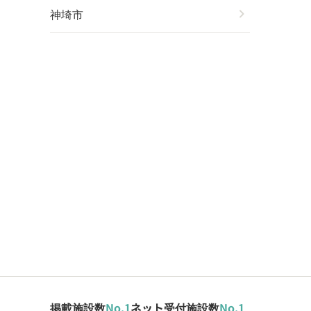
神埼市
chevron_right
掲載施設数
No.1
ネット受付施設数
No.1