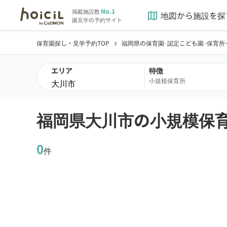
No.1
掲載施設数
地図から施設を探
map
園見学の予約サイト
保育園探し・見学予約TOP
福岡県の保育園･認定こども園･保育所
chevron_right
エリア
特徴
小規模保育所
福岡県大川市の小規模保
0
件