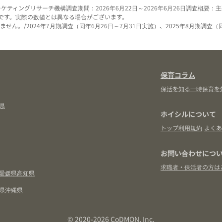
ーケティングリサーチ機構
調査期間：2026年6月22日～2026年6月26日
調査概要：主
です。実際の数値とは異なる場合がございます。
せん。/2024年7月期調査（同年6月26日～7月31日実施）、2025年8月期調査（
保育コラム
保活を知る
一時保育を
県
ホイシルについて
トップ
利用規約
よくあ
お問い合わせにつ
求職者・保活者の方は
愛媛県
高知県
県
沖縄県
© 2020-2026 CoDMON, Inc.