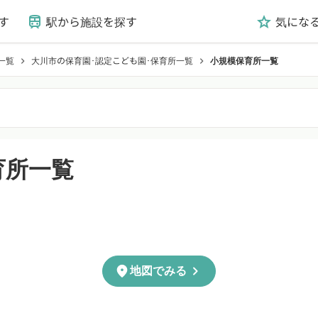
す
駅から施設を探す
気にな
train
grade
一覧
大川市の保育園･認定こども園･保育所一覧
小規模保育所一覧
chevron_right
chevron_right
育所一覧
chevron_right
location_on
地図でみる