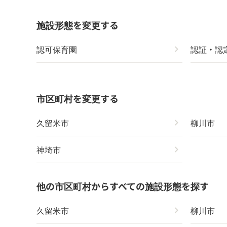
施設形態を変更する
認可保育園
chevron_right
認証・認
市区町村を変更する
久留米市
chevron_right
柳川市
神埼市
chevron_right
他の市区町村からすべての施設形態を探す
久留米市
chevron_right
柳川市