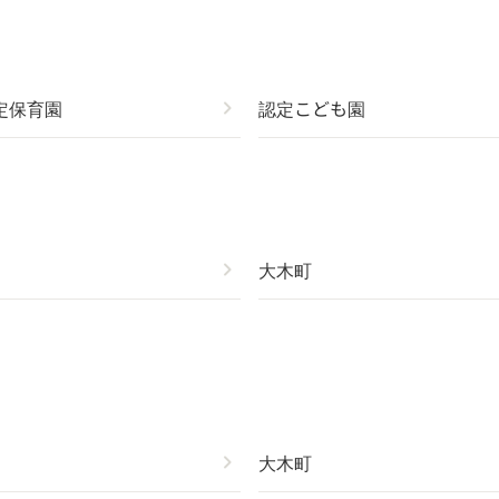
定保育園
chevron_right
認定こども園
chevron_right
大木町
chevron_right
大木町