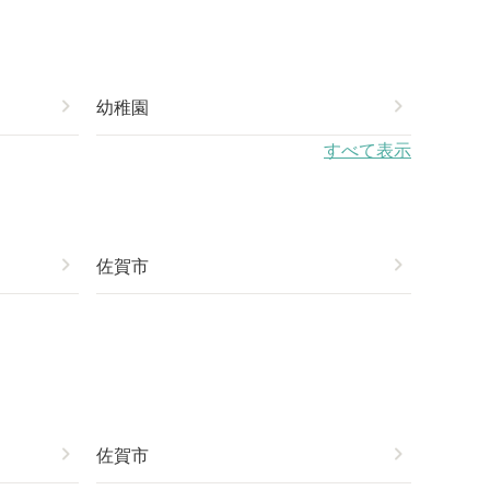
chevron_right
幼稚園
chevron_right
すべて表示
chevron_right
佐賀市
chevron_right
chevron_right
佐賀市
chevron_right