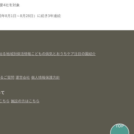
要4社を対象
同年8月1日～8月28日）に続き3年連続
知る
地域別保活情報
こどもの病気とおうちケア
注目の園紹介
るご質問
運営会社
個人情報保護方針
いて
こちら
施設の方はこちら
TOP