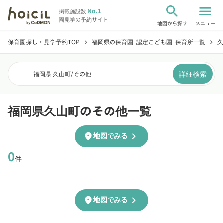
search
menu
No.1
掲載施設数
園見学の予約サイト
地図から探す
メニュー
保育園探し・見学予約TOP
福岡県の保育園･認定こども園･保育所一覧
久
chevron_right
chevron_right
詳細検索
福岡県 久山町
/
その他
福岡県久山町のその他一覧
chevron_right
location_on
地図でみる
0
件
chevron_right
location_on
地図でみる