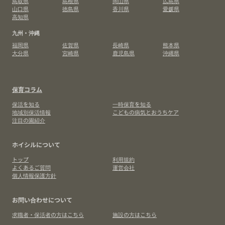
鳥取県
島根県
岡山県
広島県
山口県
徳島県
香川県
愛媛県
高知県
九州・沖縄
福岡県
佐賀県
長崎県
熊本県
大分県
宮崎県
鹿児島県
沖縄県
保育コラム
保活を知る
一時保育を知る
地域別保活情報
こどもの病気とおうちケア
注目の園紹介
ホイシルについて
トップ
利用規約
よくあるご質問
運営会社
個人情報保護方針
お問い合わせについて
求職者・保活者の方はこちら
施設の方はこちら