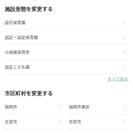
施設形態を変更する
chevron_right
認可保育園
chevron_right
認証・認定保育園
chevron_right
小規模保育所
chevron_right
認定こども園
すべて表示
市区町村を変更する
chevron_right
chevron_right
福岡市
福岡市東区
chevron_right
chevron_right
古賀市
宮若市