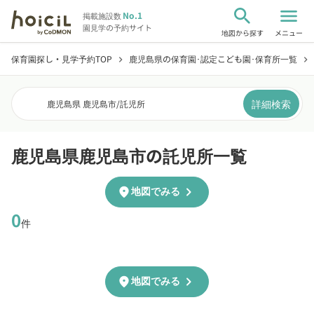
search
menu
No.1
掲載施設数
園見学の予約サイト
地図から探す
メニュー
保育園探し・見学予約TOP
鹿児島県の保育園･認定こども園･保育所一覧
chevron_right
chevron_right
詳細検索
鹿児島県 鹿児島市
/
託児所
鹿児島県鹿児島市の託児所一覧
chevron_right
location_on
地図でみる
0
件
chevron_right
location_on
地図でみる