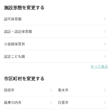
施設形態を変更する
chevron_right
認可保育園
chevron_right
認証・認定保育園
chevron_right
小規模保育所
chevron_right
認定こども園
すべて表示
市区町村を変更する
chevron_right
chevron_right
指宿市
垂水市
chevron_right
chevron_right
薩摩川内市
日置市