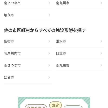
chevron_right
chevron_right
南さつま市
南九州市
chevron_right
姶良市
他の市区町村からすべての施設形態を探す
chevron_right
chevron_right
指宿市
垂水市
chevron_right
chevron_right
薩摩川内市
日置市
chevron_right
chevron_right
南さつま市
南九州市
chevron_right
姶良市