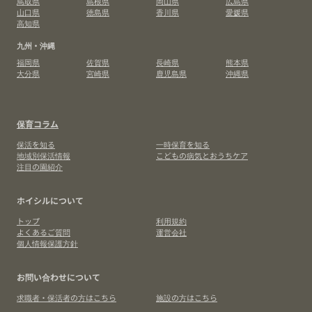
鳥取県
島根県
岡山県
広島県
山口県
徳島県
香川県
愛媛県
高知県
九州・沖縄
福岡県
佐賀県
長崎県
熊本県
大分県
宮崎県
鹿児島県
沖縄県
保育コラム
保活を知る
一時保育を知る
地域別保活情報
こどもの病気とおうちケア
注目の園紹介
ホイシルについて
トップ
利用規約
よくあるご質問
運営会社
個人情報保護方針
お問い合わせについて
求職者・保活者の方はこちら
施設の方はこちら