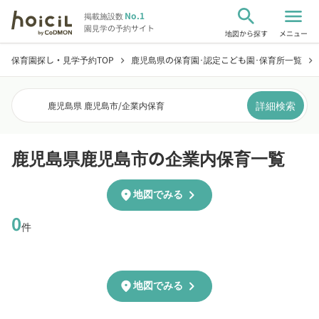
search
menu
No.1
掲載施設数
園見学の予約サイト
地図から探す
メニュー
保育園探し・見学予約TOP
鹿児島県の保育園･認定こども園･保育所一覧
chevron_right
chevron_right
詳細検索
鹿児島県 鹿児島市
/
企業内保育
鹿児島県鹿児島市の企業内保育一覧
chevron_right
location_on
地図でみる
0
件
chevron_right
location_on
地図でみる