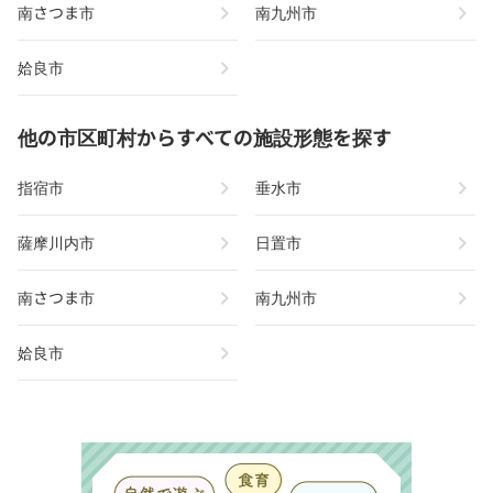
chevron_right
chevron_right
南さつま市
南九州市
chevron_right
姶良市
他の市区町村からすべての施設形態を探す
chevron_right
chevron_right
指宿市
垂水市
chevron_right
chevron_right
薩摩川内市
日置市
chevron_right
chevron_right
南さつま市
南九州市
chevron_right
姶良市