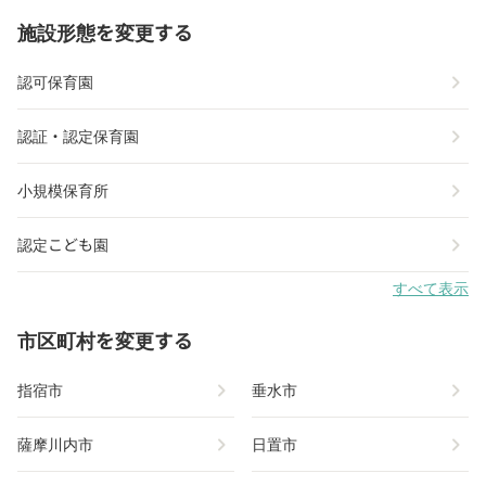
施設形態を変更する
chevron_right
認可保育園
chevron_right
認証・認定保育園
chevron_right
小規模保育所
chevron_right
認定こども園
すべて表示
市区町村を変更する
chevron_right
chevron_right
指宿市
垂水市
chevron_right
chevron_right
薩摩川内市
日置市