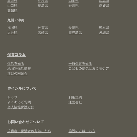
鳥取県
島根県
岡山県
広島県
山口県
徳島県
香川県
愛媛県
高知県
九州・沖縄
福岡県
佐賀県
長崎県
熊本県
大分県
宮崎県
鹿児島県
沖縄県
保育コラム
保活を知る
一時保育を知る
地域別保活情報
こどもの病気とおうちケア
注目の園紹介
ホイシルについて
トップ
利用規約
よくあるご質問
運営会社
個人情報保護方針
お問い合わせについて
求職者・保活者の方はこちら
施設の方はこちら