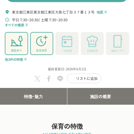
東京都江東区東京都江東区大島七丁目３７番１３号
location_on
地図
keyboard_double_arrow_down
平日 7:30~20:30
土曜 7:30~20:30
schedule
すべての概要
keyboard_double_arrow_down
園庭あり
延長保育
一時保育
自園調理
連絡アプリ
他3件の特徴
keyboard_double_arrow_down
最終更新日: 2026年6月1日
リストに追加
特徴・魅力
施設の概要
保育の特徴