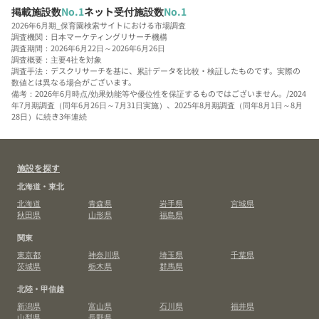
掲載施設数
No.1
ネット受付施設数
No.1
2026年6月期_保育園検索サイトにおける市場調査
調査機関：日本マーケティングリサーチ機構
調査期間：2026年6月22日～2026年6月26日
調査概要：主要4社を対象
調査手法：デスクリサーチを基に、累計データを比較・検証したものです。実際の
数値とは異なる場合がございます。
備考：2026年6月時点/効果効能等や優位性を保証するものではございません。/2024
年7月期調査（同年6月26日～7月31日実施）、2025年8月期調査（同年8月1日～8月
28日）に続き3年連続
施設を探す
北海道・東北
北海道
青森県
岩手県
宮城県
秋田県
山形県
福島県
関東
東京都
神奈川県
埼玉県
千葉県
茨城県
栃木県
群馬県
北陸・甲信越
新潟県
富山県
石川県
福井県
山梨県
長野県