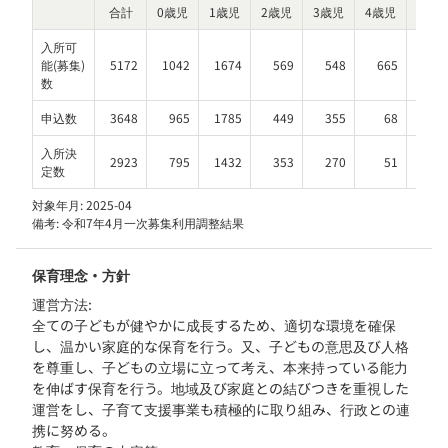
合計
0歳児
1歳児
2歳児
3歳児
4歳児
5歳児
入所可
能(募集)
5172
1042
1674
569
548
665
67
数
申込数
3648
965
1785
449
355
68
2
入所決
2923
795
1432
353
270
51
2
定数
対象年月:
2025-04
備考:
令和7年4月一次募集利用調整結果
保育理念・方針
運営方法:
全ての子どもが健やかに成長するため、適切な環境を確保
し、温かい家庭的な保育を行う。又、子どもの意思及び人格
を尊重し、子どもの立場に立って考え、本来持っている能力
を伸ばす保育を行う。地域及び家庭との結びつきを重視した
運営をし、子育て支援事業も積極的に取り組み、行政との連
携に努める。