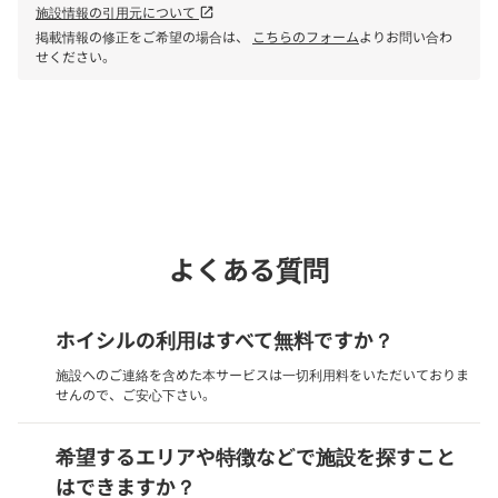
施設情報の引用元について
open_in_new
掲載情報の修正をご希望の場合は、
こちらのフォーム
よりお問い合わ
せください。
Webでいつでも受付中！
chevron_right
園見学を予約
よくある質問
ホイシルの利用はすべて無料ですか？
施設へのご連絡を含めた本サービスは一切利用料をいただいておりま
せんので、ご安心下さい。
希望するエリアや特徴などで施設を探すこと
はできますか？