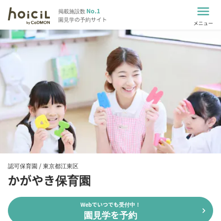
menu
No.1
掲載施設数
園見学の予約サイト
メニュー
認可保育園 /
東京都江東区
かがやき保育園
Webでいつでも受付中！
chevron_right
園見学を予約