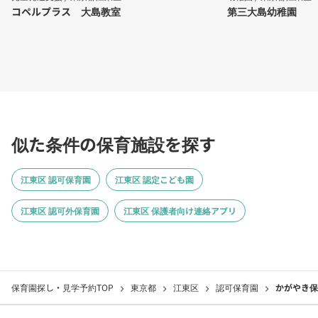
コペルプラス 大島教室
第三大島幼稚園
似た条件の保育施設を探す
江東区 認可保育園
江東区 認定こども園
江東区 認可外保育園
江東区 保護者向け連絡アプリ
保育園探し・見学予約TOP
東京都
江東区
認可保育園
かがやき保
chevron_right
chevron_right
chevron_right
chevron_right