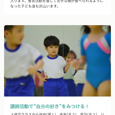
入ります。食育活動を通して苦手な物が食べられるように
なった子ども達も沢山います。
講師活動で"自分の好き"をみつける！
３歳児クラスから体操(週１)、造形(月２)、英語(月２)、リ