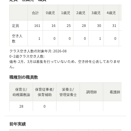
合計
0歳児
1歳児
2歳児
3歳児
4歳児
5歳児
定員
161
16
25
28
30
31
3
空き人
1
0
0
0
1
0
数
クラス空き人数の対象年月:
2026-08
0~2歳クラス空き人数:
備考:
2月、3月は募集を行っていないため、空き枠を公表しておりませ
ん。
職種別の職員数
家
保育士/
保育従事者/
栄養士/
調理師
看護師
幼稚園教諭
保育補助
管理栄養士
28
0
前年実績