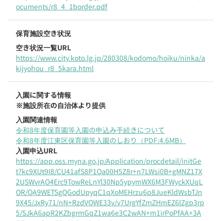
ocuments/r8_4_1border.pdf
保育施設空き状況
空き状況一覧URL
https://www.city.koto.lg.jp/280308/kodomo/hoiku/ninka/a
kijyohou_r8_5kara.html
入園に関する情報
※施設所在の自治体より提供
入園関連情報
令和8年度保育園等入園の申込み手続きについて
令和8年度江東区保育園等入園のしおり（PDF:4.6MB）
入園申込URL
https://app.oss.myna.go.jp/Application/procdetail/initGe
t?kc9XUt9I8/CU41afS8P1Oa00H5Z8r+n7LWsi0B+gMNZ17X
2USWvrAO4Erc9TowReLnYl30Np5ypymWX6M3FWyckXUqL
OR/QA9WETSgQGodUpyqC1qXoMEHrzu6p8JueKldWsbTJn
9X45/JxRy71/nN+RzdVOWE33v/v7UrgYfZmZHmEZ6lZgp3rp
5/SJkA6apR2KZbgrmGqZ1wa6e3C2wAN+m1irPoPfAA+3A