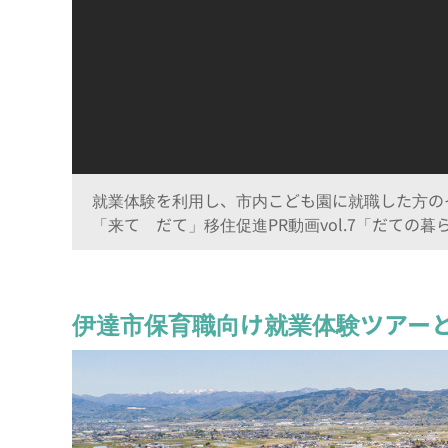
就業体験を利用し、市内こども園に就職した方の
「来て だて」移住促進PR動画vol.7「だての
伊達市保育職向け就業体験ツアー