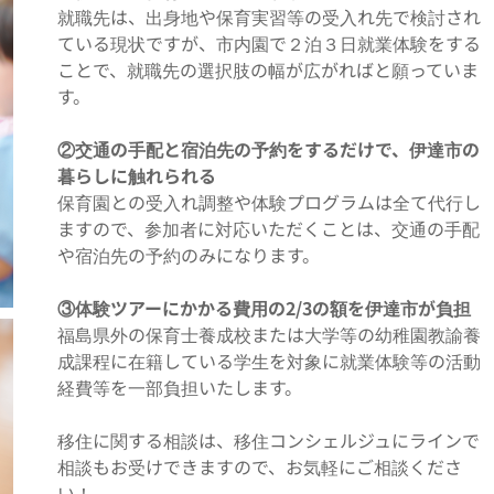
就職先は、出身地や保育実習等の受入れ先で検討され
ている現状ですが、市内園で２泊３日就業体験をする
ことで、就職先の選択肢の幅が広がればと願っていま
す。
②交通の手配と宿泊先の予約をするだけで、伊達市の
暮らしに触れられる
保育園との受入れ調整や体験プログラムは全て代行し
ますので、参加者に対応いただくことは、交通の手配
や宿泊先の予約のみになります。
③体験ツアーにかかる費用の2/3の額を伊達市が負担
福島県外の保育士養成校または大学等の幼稚園教諭養
成課程に在籍している学生を対象に就業体験等の活動
経費等を一部負担いたします。
移住に関する相談は、移住コンシェルジュにラインで
相談もお受けできますので、お気軽にご相談くださ
い！