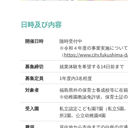
日時及び内容
開催日時
随時受付中
※令和４年度の事業実施について
（
https://www.city.fukushima-da
募集締切
就業体験を希望する14日前まで
募集定員
1年度内3名程度
対象者
福島県外の保育士養成校等に在籍
※幼稚園教諭免許状、保育士証の
受入園
私立認定こども園7園（私立5園
所2園、公立幼稚園4園
費用
居住地から市内までの往復の交通