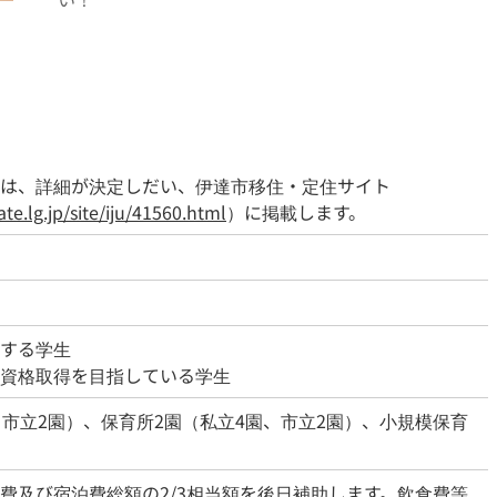
は、詳細が決定しだい、伊達市移住・定住サイト
te.lg.jp/site/iju/41560.html
）に掲載します。
する学生
資格取得を目指している学生
、市立2園）、保育所2園（私立4園、市立2園）、小規模保育
費及び宿泊費総額の2/3相当額を後日補助します。飲食費等