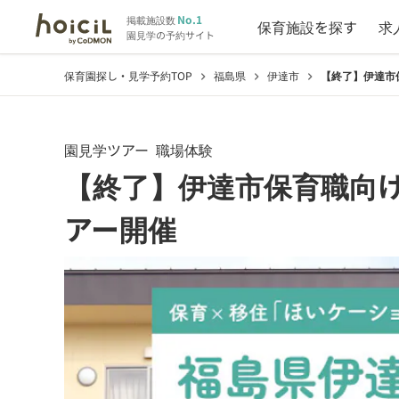
No.1
掲載施設数
保育施設を探す
求
園見学の予約サイト
保育園探し・見学予約TOP
福島県
伊達市
【終了】伊達市
chevron_right
chevron_right
chevron_right
園見学ツアー
職場体験
【終了】伊達市保育職向
アー開催