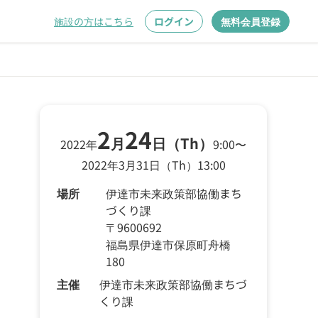
施設の方はこちら
ログイン
無料会員登録
2
24
月
日
（Th）
2022年
9:00
〜
2022年
3
月
31
日
（Th）
13:00
場所
伊達市未来政策部協働まち
づくり課
〒9600692
福島県伊達市保原町舟橋
180
主催
伊達市未来政策部協働まちづ
くり課