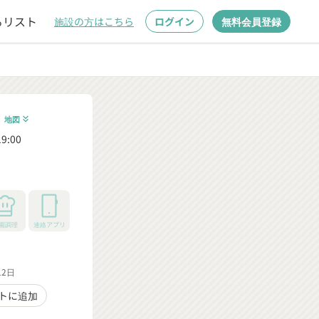
るリスト
施設の方はこちら
ログイン
無料会員登録
1
地図
keyboard_double_arrow_down
9:00
園調理
連絡アプリ
12日
トに追加