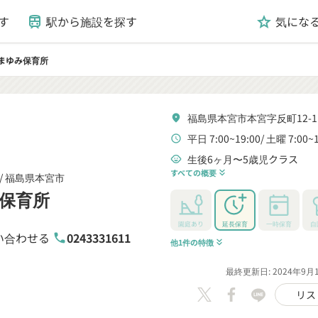
す
駅から施設を探す
気にな
train
grade
まゆみ保育所
福島県本宮市本宮字反町12-
location_on
平日 7:00~19:00
土曜 7:00~1
schedule
生後6ヶ月〜5歳児クラス
child_care
すべての概要
keyboard_double_arrow_down
/
福島県本宮市
保育所
園庭あり
延長保育
一時保育
自
い合わせる
0243331611
phone
他1件の特徴
keyboard_double_arrow_down
最終更新日: 2024年9月
リス