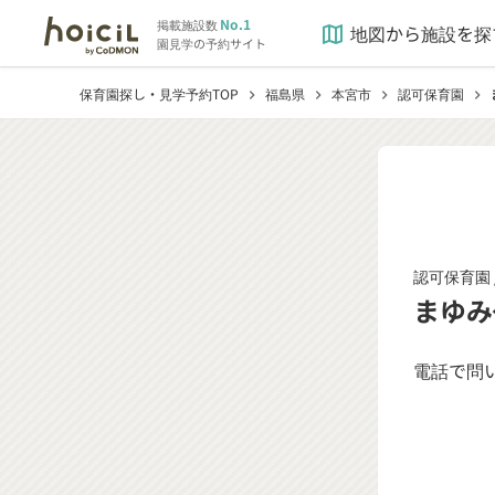
No.1
掲載施設数
地図から施設を探
map
園見学の予約サイト
保育園探し・見学予約TOP
福島県
本宮市
認可保育園
chevron_right
chevron_right
chevron_right
chevron_right
認可保育園 
まゆみ
電話で問