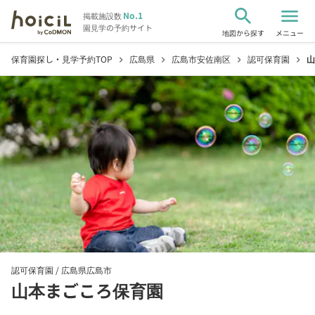
search
menu
No.1
掲載施設数
園見学の予約サイト
地図から探す
メニュー
保育園探し・見学予約TOP
広島県
広島市安佐南区
認可保育園
山
chevron_right
chevron_right
chevron_right
chevron_right
認可保育園 /
広島県広島市
山本まごころ保育園