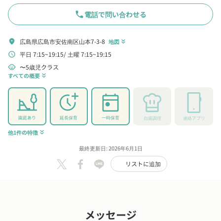
phone
電話で問い合わせる
広島県広島市安佐南区山本7-3-8
location_on
地図
keyboard_double_arrow_down
平日 7:15~19:15
土曜 7:15~19:15
schedule
〜5歳児クラス
child_care
すべての概要
keyboard_double_arrow_down
園庭あり
延長保育
一時保育
自園調理
連絡アプリ
他1件の特徴
keyboard_double_arrow_down
最終更新日: 2026年6月1日
リストに追加
メッセージ