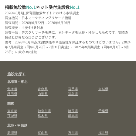
掲載施設数
No.1
ネット受付施設数
No.1
2026年6月期_保育園検索サイトにおける市場調査
調査機関：日本マーケティングリサーチ機構
調査期間：2026年6月22日～2026年6月26日
調査概要：主要4社を対象
調査手法：デスクリサーチを基に、累計データを比較・検証したものです。実際の
数値とは異なる場合がございます。
備考：2026年6月時点/効果効能等や優位性を保証するものではございません。/2024
年7月期調査（同年6月26日～7月31日実施）、2025年8月期調査（同年8月1日～8月
28日）に続き3年連続
施設を探す
北海道・東北
北海道
青森県
岩手県
宮城県
秋田県
山形県
福島県
関東
東京都
神奈川県
埼玉県
千葉県
茨城県
栃木県
群馬県
北陸・甲信越
新潟県
富山県
石川県
福井県