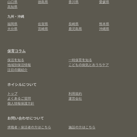
山口県
徳島県
香川県
愛媛県
高知県
九州・沖縄
福岡県
佐賀県
長崎県
熊本県
大分県
宮崎県
鹿児島県
沖縄県
保育コラム
保活を知る
一時保育を知る
地域別保活情報
こどもの病気とおうちケア
注目の園紹介
ホイシルについて
トップ
利用規約
よくあるご質問
運営会社
個人情報保護方針
お問い合わせについて
求職者・保活者の方はこちら
施設の方はこちら