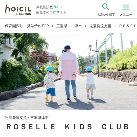
search
menu
No.1
掲載施設数
園見学の予約サイト
地図から探す
メニュー
保育園探し・見学予約TOP
三重県
津市
児童発達支援
ＲＯＳＥＬ
chevron_right
chevron_right
chevron_right
chevron_right
児童発達支援 /
三重県津市
ＲＯＳＥＬＬＥ ＫＩＤＳ ＣＬＵＢ