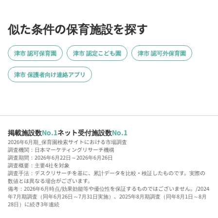
似た条件の保育施設を探す
津市 認可保育園
津市 認定こども園
津市 認可外保育園
津市 保護者向け連絡アプリ
掲載施設数
No.1
ネット受付施設数
No.1
2026年6月期_保育園検索サイトにおける市場調査
調査機関：日本マーケティングリサーチ機構
調査期間：2026年6月22日～2026年6月26日
調査概要：主要4社を対象
調査手法：デスクリサーチを基に、累計データを比較・検証したものです。実際の
数値とは異なる場合がございます。
備考：2026年6月時点/効果効能等や優位性を保証するものではございません。/2024
年7月期調査（同年6月26日～7月31日実施）、2025年8月期調査（同年8月1日～8月
28日）に続き3年連続