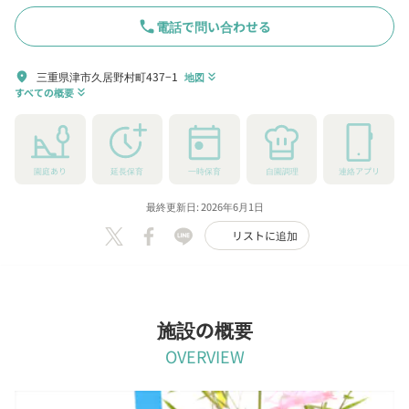
phone
電話で問い合わせる
三重県津市久居野村町437−1
location_on
地図
keyboard_double_arrow_down
すべての概要
keyboard_double_arrow_down
園庭あり
延長保育
一時保育
自園調理
連絡アプリ
最終更新日: 2026年6月1日
リストに追加
施設の概要
OVERVIEW