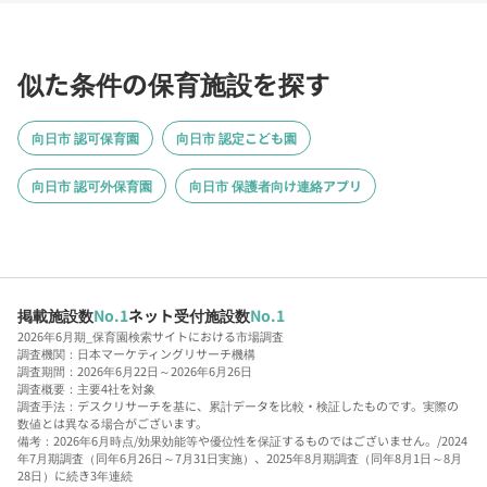
似た条件の保育施設を探す
向日市 認可保育園
向日市 認定こども園
向日市 認可外保育園
向日市 保護者向け連絡アプリ
掲載施設数
No.1
ネット受付施設数
No.1
2026年6月期_保育園検索サイトにおける市場調査
調査機関：日本マーケティングリサーチ機構
調査期間：2026年6月22日～2026年6月26日
調査概要：主要4社を対象
調査手法：デスクリサーチを基に、累計データを比較・検証したものです。実際の
数値とは異なる場合がございます。
備考：2026年6月時点/効果効能等や優位性を保証するものではございません。/2024
年7月期調査（同年6月26日～7月31日実施）、2025年8月期調査（同年8月1日～8月
28日）に続き3年連続