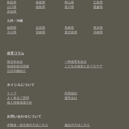
鳥取県
島根県
岡山県
広島県
山口県
徳島県
香川県
愛媛県
高知県
九州・沖縄
福岡県
佐賀県
長崎県
熊本県
大分県
宮崎県
鹿児島県
沖縄県
保育コラム
保活を知る
一時保育を知る
地域別保活情報
こどもの病気とおうちケア
注目の園紹介
ホイシルについて
トップ
利用規約
よくあるご質問
運営会社
個人情報保護方針
お問い合わせについて
求職者・保活者の方はこちら
施設の方はこちら