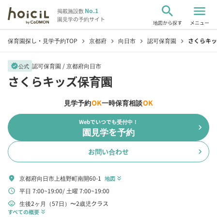
search
menu
No.1
掲載施設数
園見学の予約サイト
地図から探す
メニュー
保育園探し・見学予約TOP
京都府
向日市
認可保育園
さくらキッ
chevron_right
chevron_right
chevron_right
chevron_right
認可保育園 /
京都府向日市
verified
公式
さくらキッズ保育園
見学予約
OK
一時保育相談
OK
Webでいつでも受付中！
chevron_right
園見学を予約
お問い合わせ
chevron_right
京都府向日市上植野町南開60-1
location_on
地図
keyboard_double_arrow_down
平日 7:00~19:00
土曜 7:00~19:00
schedule
生後2ヶ月（57日）〜2歳児クラス
child_care
すべての概要
keyboard_double_arrow_down