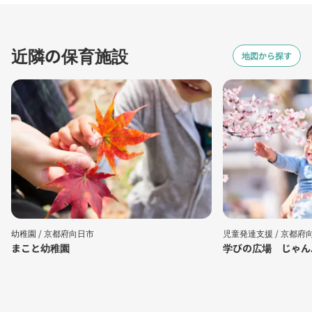
近隣の保育施設
地図から探す
幼稚園 /
京都府向日市
児童発達支援 /
京都府
まこと幼稚園
学びの広場 じゃん