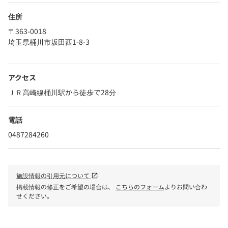
住所
〒363-0018
埼玉県桶川市坂田西1-8-3
アクセス
ＪＲ高崎線桶川駅から徒歩で28分
電話
0487284260
施設情報の引用元について
open_in_new
掲載情報の修正をご希望の場合は、
こちらのフォーム
よりお問い合わ
せください。