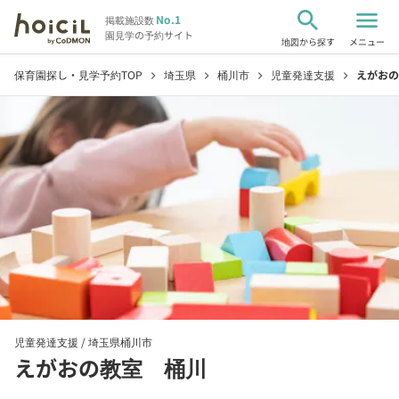
search
menu
No.1
掲載施設数
園見学の予約サイト
地図から探す
メニュー
保育園探し・見学予約TOP
埼玉県
桶川市
児童発達支援
えがおの
chevron_right
chevron_right
chevron_right
chevron_right
児童発達支援 /
埼玉県桶川市
えがおの教室 桶川