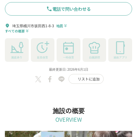
phone
電話で問い合わせる
埼玉県桶川市坂田西1-8-3
location_on
地図
keyboard_double_arrow_down
すべての概要
keyboard_double_arrow_down
園庭あり
延長保育
一時保育
自園調理
連絡アプリ
最終更新日: 2026年6月1日
リストに追加
施設の概要
OVERVIEW