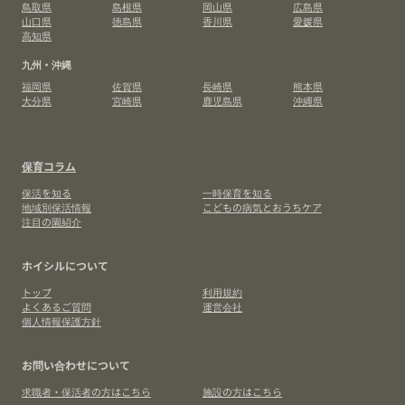
鳥取県
島根県
岡山県
広島県
山口県
徳島県
香川県
愛媛県
高知県
九州・沖縄
福岡県
佐賀県
長崎県
熊本県
大分県
宮崎県
鹿児島県
沖縄県
保育コラム
保活を知る
一時保育を知る
地域別保活情報
こどもの病気とおうちケア
注目の園紹介
ホイシルについて
トップ
利用規約
よくあるご質問
運営会社
個人情報保護方針
お問い合わせについて
求職者・保活者の方はこちら
施設の方はこちら