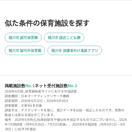
似た条件の保育施設を探す
桶川市 認可保育園
桶川市 認定こども園
桶川市 認可外保育園
桶川市 保護者向け連絡アプリ
掲載施設数
No.1
ネット受付施設数
No.1
2026年6月期_保育園検索サイトにおける市場調査
調査機関：日本マーケティングリサーチ機構
調査期間：2026年6月22日～2026年6月26日
調査概要：主要4社を対象
調査手法：デスクリサーチを基に、累計データを比較・検証したものです。実際の
数値とは異なる場合がございます。
備考：2026年6月時点/効果効能等や優位性を保証するものではございません。/2024
年7月期調査（同年6月26日～7月31日実施）、2025年8月期調査（同年8月1日～8月
28日）に続き3年連続