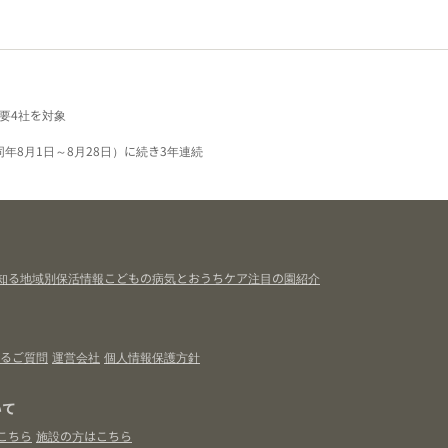
要4社を対象
同年8月1日～8月28日）に続き3年連続
知る
地域別保活情報
こどもの病気とおうちケア
注目の園紹介
るご質問
運営会社
個人情報保護方針
いて
こちら
施設の方はこちら