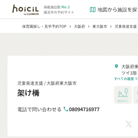
No.1
掲載施設数
地図から施設を探
map
園見学の予約サイト
保育園探し・見学予約TOP
大阪府
東大阪市
児童発達支援
chevron_right
chevron_right
chevron_right
大阪府東
location_on
ツイ1階
すべての概要
keyboard_double_arrow
児童発達支援 /
大阪府東大阪市
架け橋
園庭あり
電話で問い合わせる
08094716977
phone