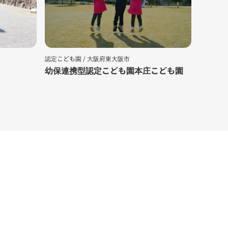
認定こども園 /
大阪府東大阪市
認可外保育
幼保連携型認定こども園本庄こども園
ほんじ