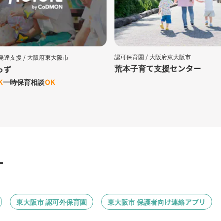
認可保育園 /
大阪府東大阪市
発達支援 /
大阪府東大阪市
荒本子育て支援センター
っず
K
一時保育相談
OK
す
東大阪市 認可外保育園
東大阪市 保護者向け連絡アプリ