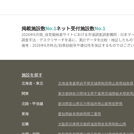
掲載施設数
No.1
ネット受付施設数
No.1
2026年6月期_保育園検索サイトにおける市場調査
調査機関：日本マ
調査手法：デスクリサーチを基に、累計データを比較・検証したもの
備考：2026年6月時点/効果効能等や優位性を保証するものではございま
施設を探す
北海道・東北
北海道
青森県
岩手県
宮城県
秋田県
山形県
福島県
関東
東京都
神奈川県
埼玉県
千葉県
茨城県
栃木県
群馬
北陸・甲信越
新潟県
富山県
石川県
福井県
山梨県
長野県
東海
愛知県
岐阜県
静岡県
三重県
近畿
大阪府
兵庫県
京都府
滋賀県
奈良県
和歌山県
中国・四国
鳥取県
島根県
岡山県
広島県
山口県
徳島県
香川県