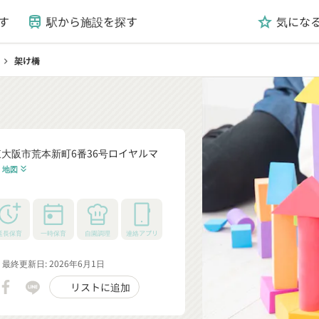
す
駅から施設を探す
気にな
train
grade
架け橋
chevron_right
大阪市荒本新町6番36号ロイヤルマ
地図
keyboard_double_arrow_down
_down
延長保育
一時保育
自園調理
連絡アプリ
最終更新日: 2026年6月1日
リストに追加