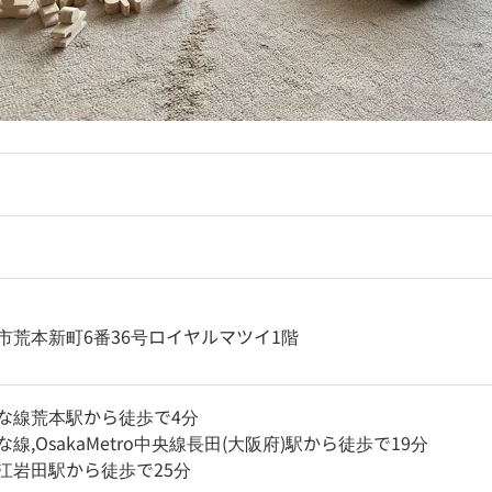
市荒本新町6番36号ロイヤルマツイ1階
な線荒本駅から徒歩で4分
線,OsakaMetro中央線長田(大阪府)駅から徒歩で19分
江岩田駅から徒歩で25分