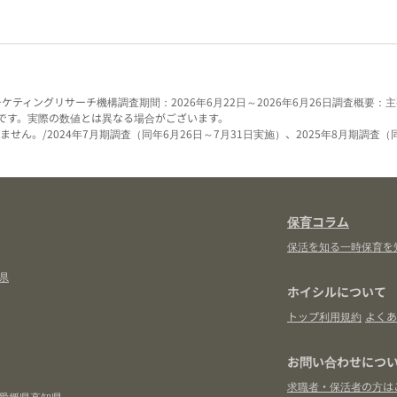
ーケティングリサーチ機構
調査期間：2026年6月22日～2026年6月26日
調査概要：主
です。実際の数値とは異なる場合がございます。
せん。/2024年7月期調査（同年6月26日～7月31日実施）、2025年8月期調査（
保育コラム
保活を知る
一時保育を
県
ホイシルについて
トップ
利用規約
よくあ
お問い合わせにつ
求職者・保活者の方は
愛媛県
高知県