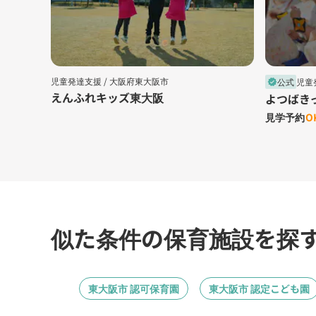
児童発達支援 /
大阪府東大阪市
公式
児童
verified
えんふれキッズ東大阪
よつばき
見学予約
O
似た条件の保育施設を探
東大阪市 認可保育園
東大阪市 認定こども園