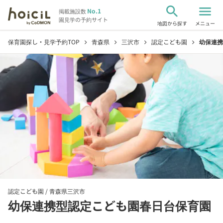
search
menu
No.1
掲載施設数
園見学の予約サイト
地図から探す
メニュー
保育園探し・見学予約TOP
青森県
三沢市
認定こども園
幼保連携
chevron_right
chevron_right
chevron_right
chevron_right
認定こども園 /
青森県三沢市
幼保連携型認定こども園春日台保育園