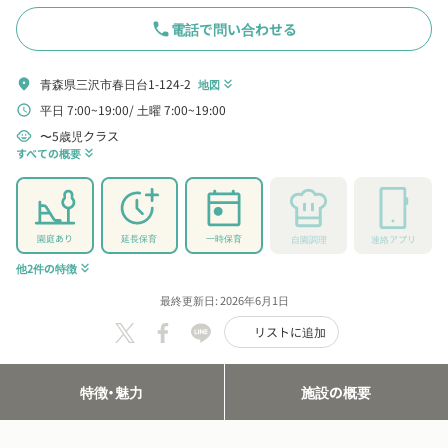
phone
電話で問い合わせる
青森県三沢市春日台1-124-2
location_on
地図
keyboard_double_arrow_down
平日 7:00~19:00
土曜 7:00~19:00
schedule
〜5歳児クラス
child_care
すべての概要
keyboard_double_arrow_down
園庭あり
延長保育
一時保育
自園調理
連絡アプリ
他2件の特徴
keyboard_double_arrow_down
最終更新日: 2026年6月1日
リストに追加
特徴・魅力
施設の概要