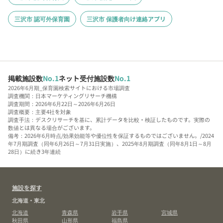
三沢市 認可外保育園
三沢市 保護者向け連絡アプリ
掲載施設数
No.1
ネット受付施設数
No.1
2026年6月期_保育園検索サイトにおける市場調査
調査機関：日本マーケティングリサーチ機構
調査期間：2026年6月22日～2026年6月26日
調査概要：主要4社を対象
調査手法：デスクリサーチを基に、累計データを比較・検証したものです。実際の
数値とは異なる場合がございます。
備考：2026年6月時点/効果効能等や優位性を保証するものではございません。/2024
年7月期調査（同年6月26日～7月31日実施）、2025年8月期調査（同年8月1日～8月
28日）に続き3年連続
施設を探す
北海道・東北
北海道
青森県
岩手県
宮城県
秋田県
山形県
福島県