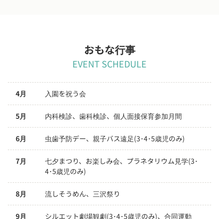
おもな行事
EVENT SCHEDULE
4月
入園を祝う会
5月
内科検診、歯科検診、個人面接保育参加月間
6月
虫歯予防デー、親子バス遠足(3･4･5歳児のみ)
7月
七夕まつり、お楽しみ会、プラネタリウム見学(3･
4･5歳児のみ)
8月
流しそうめん、三沢祭り
9月
シルエット劇場観劇(3･4･5歳児のみ)、合同運動