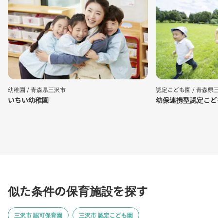
幼稚園 /
青森県三沢市
認定こども園 /
青森県
いちい幼稚園
幼保連携型認定こど
似た条件の保育施設を探す
三沢市 認可保育園
三沢市 認定こども園