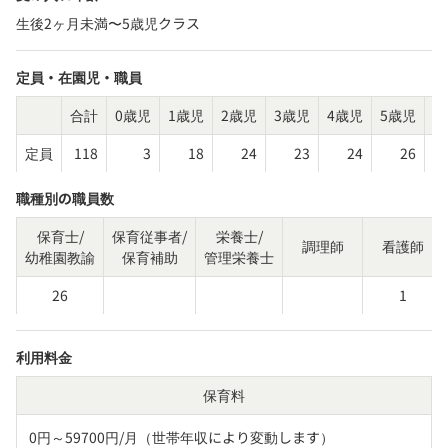
生後2ヶ月未満〜5歳児クラス
定員・在園児・職員
合計
0歳児
1歳児
2歳児
3歳児
4歳児
5歳児
そ
定員
118
3
18
24
23
24
26
職種別の職員数
保育士/
保育従事者/
栄養士/
調理師
看護師
幼稚園教諭
保育補助
管理栄養士
26
1
利用料金
保育料
0円～59700円/月（世帯年収により変動します）