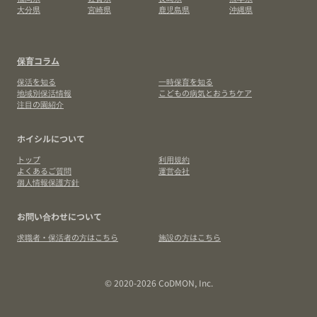
大分県
宮崎県
鹿児島県
沖縄県
保育コラム
保活を知る
一時保育を知る
地域別保活情報
こどもの病気とおうちケア
注目の園紹介
ホイシルについて
トップ
利用規約
よくあるご質問
運営会社
個人情報保護方針
お問い合わせについて
求職者・保活者の方はこちら
施設の方はこちら
© 2020-2026 CoDMON, Inc.