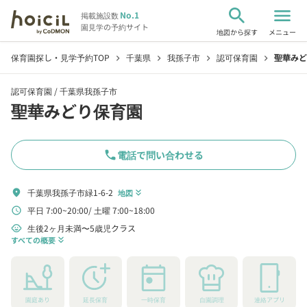
search
menu
No.1
掲載施設数
園見学の予約サイト
地図から探す
メニュー
保育園探し・見学予約TOP
千葉県
我孫子市
認可保育園
聖華みど
chevron_right
chevron_right
chevron_right
chevron_right
認可保育園 /
千葉県我孫子市
聖華みどり保育園
phone
電話で問い合わせる
千葉県我孫子市緑1-6-2
location_on
地図
keyboard_double_arrow_down
平日 7:00~20:00
土曜 7:00~18:00
schedule
生後2ヶ月未満〜5歳児クラス
child_care
すべての概要
keyboard_double_arrow_down
園庭あり
延長保育
一時保育
自園調理
連絡アプリ