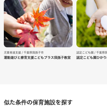
児童発達支援 /
千葉県我孫子市
認定こども園 /
千葉県
運動遊びと療育支援こどもプラス我孫子教室
認定こども園ひかり
似た条件の保育施設を探す