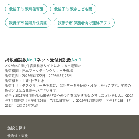
我孫子市 認可保育園
我孫子市 認定こども園
我孫子市 認可外保育園
我孫子市 保護者向け連絡アプリ
掲載施設数
No.1
ネット受付施設数
No.1
2026年6月期_保育園検索サイトにおける市場調査
調査機関：日本マーケティングリサーチ機構
調査期間：2026年6月22日～2026年6月26日
調査概要：主要4社を対象
調査手法：デスクリサーチを基に、累計データを比較・検証したものです。実際の
数値とは異なる場合がございます。
備考：2026年6月時点/効果効能等や優位性を保証するものではございません。/2024
年7月期調査（同年6月26日～7月31日実施）、2025年8月期調査（同年8月1日～8月
28日）に続き3年連続
施設を探す
北海道・東北