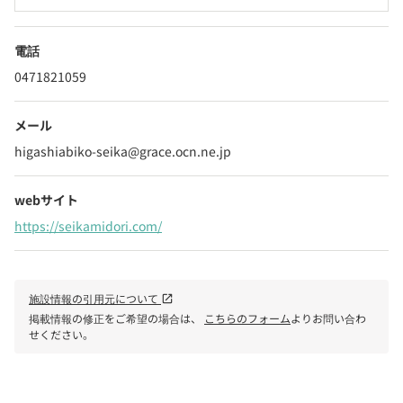
電話
0471821059
メール
higashiabiko-seika@grace.ocn.ne.jp
webサイト
https://seikamidori.com/
施設情報の引用元について
open_in_new
掲載情報の修正をご希望の場合は、
こちらのフォーム
よりお問い合わ
せください。