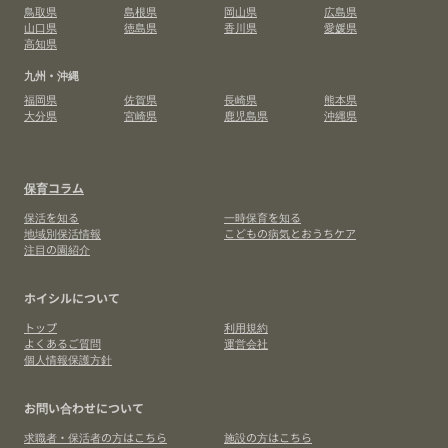
鳥取県
島根県
岡山県
広島県
山口県
徳島県
香川県
愛媛県
高知県
九州・沖縄
福岡県
佐賀県
長崎県
熊本県
大分県
宮崎県
鹿児島県
沖縄県
保育コラム
保活を知る
一時保育を知る
地域別保活情報
こどもの病気とおうちケア
注目の園紹介
ホイシルについて
トップ
利用規約
よくあるご質問
運営会社
個人情報保護方針
お問い合わせについて
求職者・保活者の方はこちら
施設の方はこちら