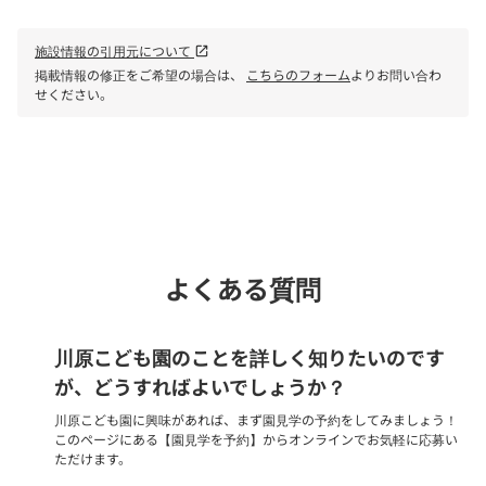
施設情報の引用元について
open_in_new
掲載情報の修正をご希望の場合は、
こちらのフォーム
よりお問い合わ
せください。
phone
電話で問い合わせる
よくある質問
川原こども園のことを詳しく知りたいのです
が、どうすればよいでしょうか？
川原こども園に興味があれば、まず園見学の予約をしてみましょう！
このページにある【園見学を予約】からオンラインでお気軽に応募い
ただけます。