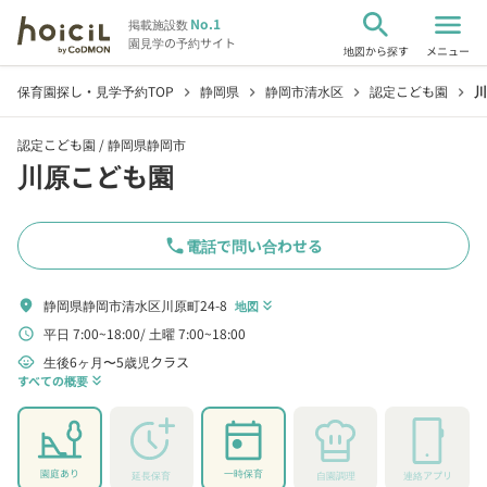
search
menu
No.1
掲載施設数
園見学の予約サイト
地図から探す
メニュー
保育園探し・見学予約TOP
静岡県
静岡市清水区
認定こども園
川
chevron_right
chevron_right
chevron_right
chevron_right
認定こども園 /
静岡県静岡市
川原こども園
phone
電話で問い合わせる
静岡県静岡市清水区川原町24-8
location_on
地図
keyboard_double_arrow_down
平日 7:00~18:00
土曜 7:00~18:00
schedule
生後6ヶ月〜5歳児クラス
child_care
すべての概要
keyboard_double_arrow_down
園庭あり
一時保育
延長保育
自園調理
連絡アプリ