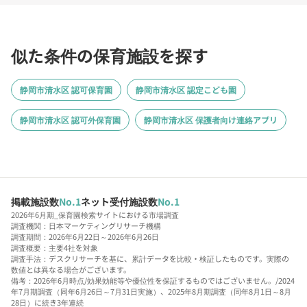
似た条件の保育施設を探す
静岡市清水区 認可保育園
静岡市清水区 認定こども園
静岡市清水区 認可外保育園
静岡市清水区 保護者向け連絡アプリ
掲載施設数
No.1
ネット受付施設数
No.1
2026年6月期_保育園検索サイトにおける市場調査
調査機関：日本マーケティングリサーチ機構
調査期間：2026年6月22日～2026年6月26日
調査概要：主要4社を対象
調査手法：デスクリサーチを基に、累計データを比較・検証したものです。実際の
数値とは異なる場合がございます。
備考：2026年6月時点/効果効能等や優位性を保証するものではございません。/2024
年7月期調査（同年6月26日～7月31日実施）、2025年8月期調査（同年8月1日～8月
28日）に続き3年連続