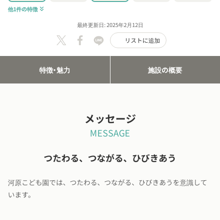
他1件の特徴
keyboard_double_arrow_down
最終更新日: 2025年2月12日
リストに追加
特徴・魅力
施設の概要
メッセージ
MESSAGE
つたわる、つながる、ひびきあう
河原こども園では、つたわる、つながる、ひびきあうを意識して
います。