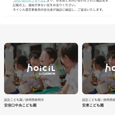
【問い合わせフォーム】
より、お名前とお問い合わせされた施設名を
記載の上、連絡が来ない旨をお送りください。
ホイシル運営事務局の担当者が施設に確認し、ご返信いたします。
認定こども園 /
静岡県静岡市
認定こども園 /
静岡県
安倍口中央こども園
安東こども園