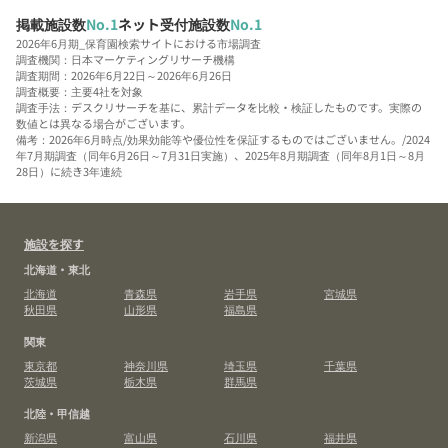
掲載施設数
No.1
ネット受付施設数
No.1
2026年6月期_保育園検索サイトにおける市場調査
調査機関：日本マーケティングリサーチ機構
調査期間：2026年6月22日～2026年6月26日
調査概要：主要4社を対象
調査手法：デスクリサーチを基に、累計データを比較・検証したものです。実際の
数値とは異なる場合がございます。
備考：2026年6月時点/効果効能等や優位性を保証するものではございません。/2024
年7月期調査（同年6月26日～7月31日実施）、2025年8月期調査（同年8月1日～8月
28日）に続き3年連続
施設を探す
北海道・東北
北海道
青森県
岩手県
宮城県
秋田県
山形県
福島県
関東
東京都
神奈川県
埼玉県
千葉県
茨城県
栃木県
群馬県
北陸・甲信越
新潟県
富山県
石川県
福井県