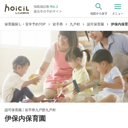
search
menu
No.1
掲載施設数
園見学の予約サイト
地図から探す
メニュー
保育園探し・見学予約TOP
岩手県
九戸村
認可保育園
伊保内保育
chevron_right
chevron_right
chevron_right
chevron_right
認可保育園 /
岩手県九戸郡九戸村
伊保内保育園