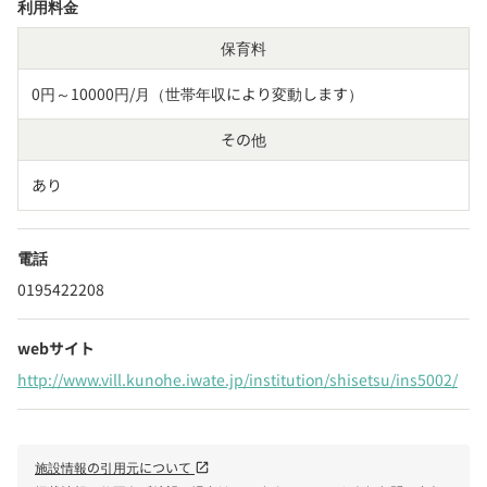
利用料金
保育料
0円～10000円/月（世帯年収により変動します）
その他
あり
電話
0195422208
webサイト
http://www.vill.kunohe.iwate.jp/institution/shisetsu/ins5002/
施設情報の引用元について
open_in_new