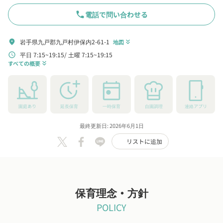
phone
電話で問い合わせる
岩手県九戸郡九戸村伊保内2-61-1
location_on
地図
keyboard_double_arrow_down
平日 7:15~19:15
土曜 7:15~19:15
schedule
すべての概要
keyboard_double_arrow_down
園庭あり
延長保育
一時保育
自園調理
連絡アプリ
最終更新日: 2026年6月1日
リストに追加
保育理念・方針
POLICY