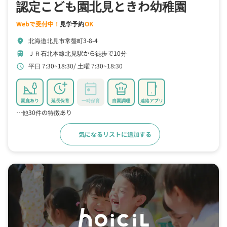
認定こども園北見ときわ幼稚園
Webで受付中！
見学予約
OK
北海道北見市常盤町3-8-4
location_on
ＪＲ石北本線北見駅から徒歩で10分
train
平日 7:30~18:30
土曜 7:30~18:30
schedule
園庭あり
延長保育
一時保育
自園調理
連絡アプリ
…他30件の特徴あり
気になるリストに追加する
詳細をみる