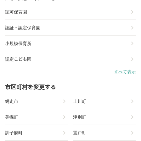
chevron_right
認可保育園
chevron_right
認証・認定保育園
chevron_right
小規模保育所
chevron_right
認定こども園
すべて表示
市区町村を変更する
chevron_right
chevron_right
網走市
上川町
chevron_right
chevron_right
美幌町
津別町
chevron_right
chevron_right
訓子府町
置戸町