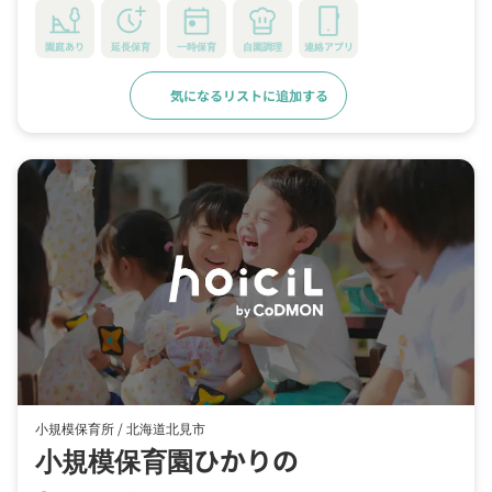
園庭あり
延長保育
一時保育
自園調理
連絡アプリ
気になるリストに追加する
詳細をみる
小規模保育所 /
北海道北見市
小規模保育園ひかりの