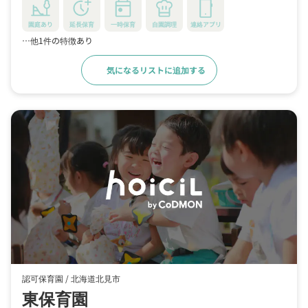
園庭あり
延長保育
一時保育
自園調理
連絡アプリ
…他1件の特徴あり
気になるリストに追加する
詳細をみる
認可保育園 /
北海道北見市
東保育園