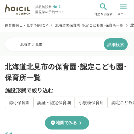
search
menu
No.1
掲載施設数
園見学の予約サイト
地図から探す
メニュー
保育園探し・見学予約TOP
北海道の保育園･認定こども園･保育所一覧
北
chevron_right
chevron_right
詳細検索
北海道 北見市
北海道北見市の保育園･認定こども園･
保育所一覧
施設形態で絞り込む
認可保育園
認証・認定保育園
小規模保育所
認定こども
chevron_right
location_on
地図でみる