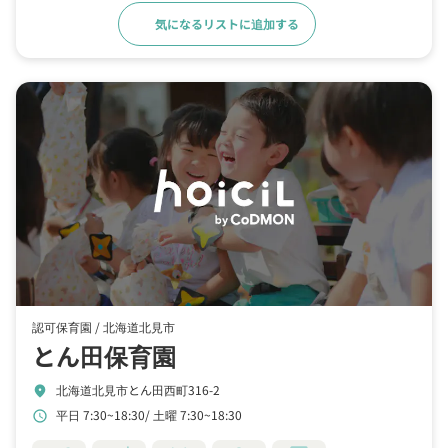
気になるリストに追加する
詳細をみる
認可保育園 /
北海道北見市
とん田保育園
北海道北見市とん田西町316-2
location_on
平日 7:30~18:30
土曜 7:30~18:30
schedule