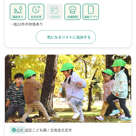
園庭あり
延長保育
一時保育
自園調理
連絡アプリ
…他22件の特徴あり
気になるリストに追加する
詳細をみる
認定こども園 /
北海道北見市
verified
公式