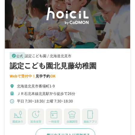
認定こども園 /
北海道北見市
verified
公式
認定こども園北見藤幼稚園
Webで受付中！
見学予約
OK
北海道北見市番場町1-9
location_on
ＪＲ石北本線北見駅から徒歩で26分
train
平日 7:30~18:30
土曜 7:30~18:30
schedule
園庭あり
延長保育
一時保育
自園調理
連絡アプリ
気になるリストに追加する
詳細をみる