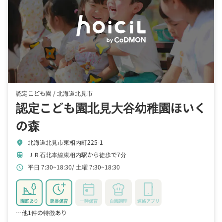
認定こども園 /
北海道北見市
認定こども園北見大谷幼稚園ほいく
の森
北海道北見市東相内町225-1
location_on
ＪＲ石北本線東相内駅から徒歩で7分
train
平日 7:30~18:30
土曜 7:30~18:30
schedule
園庭あり
延長保育
一時保育
自園調理
連絡アプリ
…他1件の特徴あり