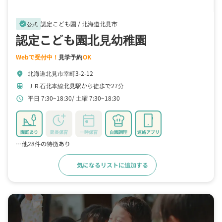
認定こども園 /
北海道北見市
verified
公式
認定こども園北見幼稚園
Webで受付中！
見学予約
OK
北海道北見市幸町3-2-12
location_on
ＪＲ石北本線北見駅から徒歩で27分
train
平日 7:30~18:30
土曜 7:30~18:30
schedule
園庭あり
延長保育
一時保育
自園調理
連絡アプリ
…他28件の特徴あり
気になるリストに追加する
詳細をみる