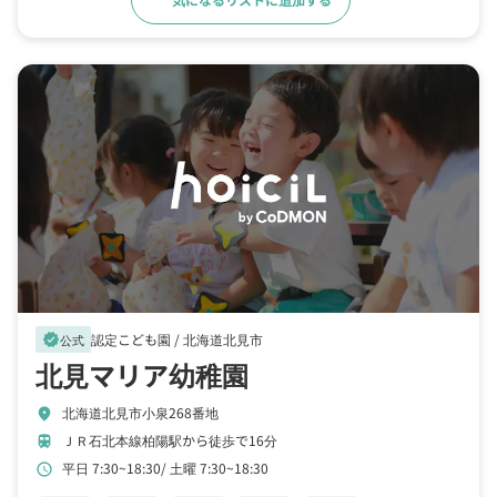
認定こども園 /
北海道北見市
verified
公式
北見マリア幼稚園
北海道北見市小泉268番地
location_on
ＪＲ石北本線柏陽駅から徒歩で16分
train
平日 7:30~18:30
土曜 7:30~18:30
schedule