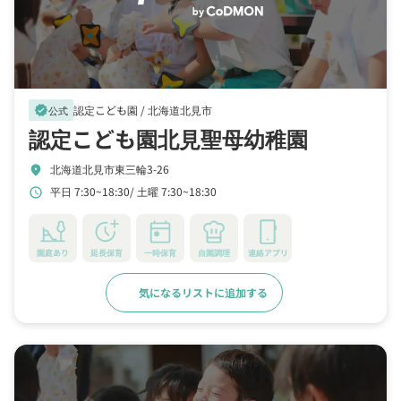
認定こども園 /
北海道北見市
verified
公式
認定こども園北見聖母幼稚園
北海道北見市東三輪3-26
location_on
平日 7:30~18:30
土曜 7:30~18:30
schedule
園庭あり
延長保育
一時保育
自園調理
連絡アプリ
気になるリストに追加する
詳細をみる