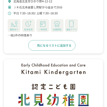
北海道北見市ひかり野4-12-12
location_on
ＪＲ石北本線愛し野駅から徒歩で20分
train
平日 7:30~18:30
土曜 7:30~18:30
schedule
園庭あり
延長保育
一時保育
自園調理
連絡アプリ
…他1件の特徴あり
気になるリストに追加する
詳細をみる