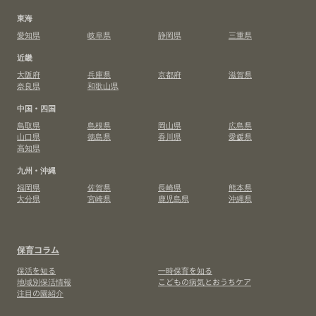
東海
愛知県
岐阜県
静岡県
三重県
近畿
大阪府
兵庫県
京都府
滋賀県
奈良県
和歌山県
中国・四国
鳥取県
島根県
岡山県
広島県
山口県
徳島県
香川県
愛媛県
高知県
九州・沖縄
福岡県
佐賀県
長崎県
熊本県
大分県
宮崎県
鹿児島県
沖縄県
保育コラム
保活を知る
一時保育を知る
地域別保活情報
こどもの病気とおうちケア
注目の園紹介