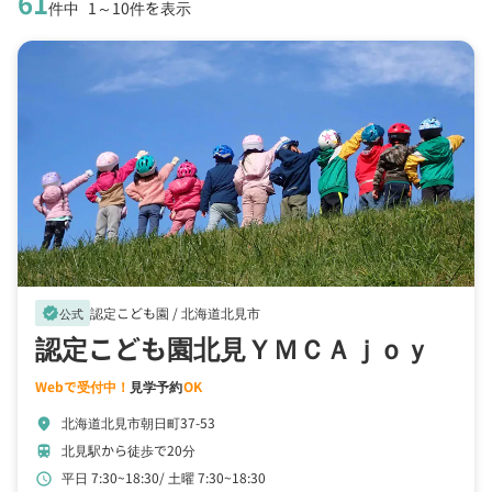
61
件中
1～10件を表示
認定こども園 /
北海道北見市
verified
公式
認定こども園北見ＹＭＣＡｊｏｙ
Webで受付中！
見学予約
OK
北海道北見市朝日町37-53
location_on
北見駅から徒歩で20分
train
平日 7:30~18:30
土曜 7:30~18:30
schedule