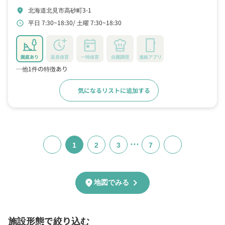
北海道北見市高砂町3-1
location_on
平日 7:30~18:30
土曜 7:30~18:30
schedule
園庭あり
延長保育
一時保育
自園調理
連絡アプリ
…他1件の特徴あり
気になるリストに追加する
詳細をみる
…
1
2
3
7
chevron_right
location_on
地図でみる
施設形態で絞り込む