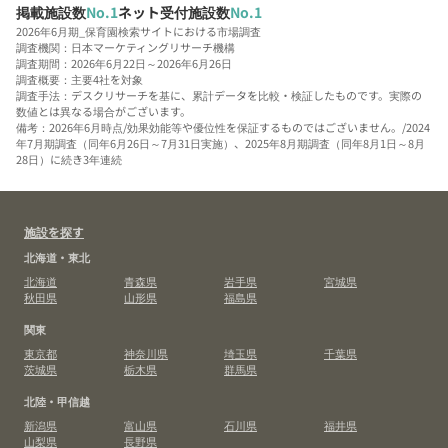
掲載施設数
No.1
ネット受付施設数
No.1
2026年6月期_保育園検索サイトにおける市場調査
調査機関：日本マーケティングリサーチ機構
調査期間：2026年6月22日～2026年6月26日
調査概要：主要4社を対象
調査手法：デスクリサーチを基に、累計データを比較・検証したものです。実際の
数値とは異なる場合がございます。
備考：2026年6月時点/効果効能等や優位性を保証するものではございません。/2024
年7月期調査（同年6月26日～7月31日実施）、2025年8月期調査（同年8月1日～8月
28日）に続き3年連続
施設を探す
北海道・東北
北海道
青森県
岩手県
宮城県
秋田県
山形県
福島県
関東
東京都
神奈川県
埼玉県
千葉県
茨城県
栃木県
群馬県
北陸・甲信越
新潟県
富山県
石川県
福井県
山梨県
長野県