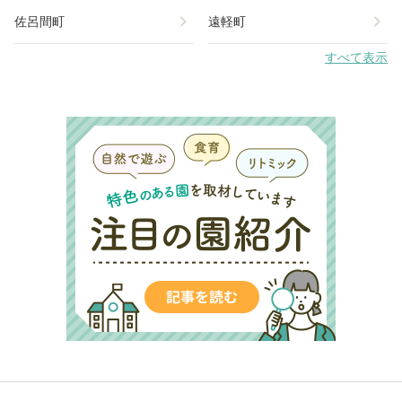
chevron_right
chevron_right
佐呂間町
遠軽町
すべて表示