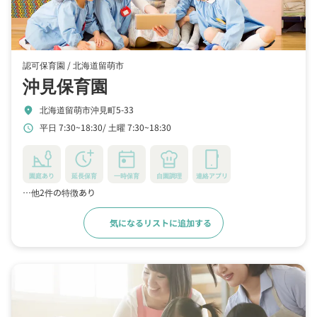
認可保育園 /
北海道留萌市
沖見保育園
北海道留萌市沖見町5-33
location_on
平日 7:30~18:30
土曜 7:30~18:30
schedule
園庭あり
延長保育
一時保育
自園調理
連絡アプリ
…他2件の特徴あり
気になるリストに追加する
詳細をみる