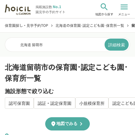
search
menu
No.1
掲載施設数
園見学の予約サイト
地図から探す
メニュー
保育園探し・見学予約TOP
北海道の保育園･認定こども園･保育所一覧
留
chevron_right
chevron_right
詳細検索
北海道 留萌市
北海道留萌市の保育園･認定こども園･
保育所一覧
施設形態で絞り込む
認可保育園
認証・認定保育園
小規模保育所
認定こども
chevron_right
location_on
地図でみる