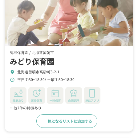
認可保育園 /
北海道留萌市
みどり保育園
北海道留萌市高砂町3-2-1
location_on
平日 7:30~18:30
土曜 7:30~18:30
schedule
園庭あり
延長保育
一時保育
自園調理
連絡アプリ
…他2件の特徴あり
気になるリストに追加する
詳細をみる