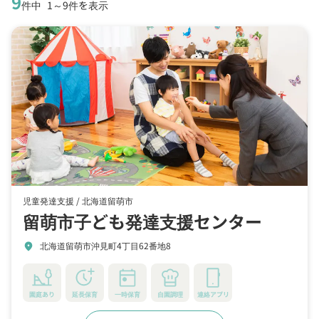
9
件中
1～9件を表示
児童発達支援 /
北海道留萌市
留萌市子ども発達支援センター
北海道留萌市沖見町4丁目62番地8
location_on
園庭あり
延長保育
一時保育
自園調理
連絡アプリ