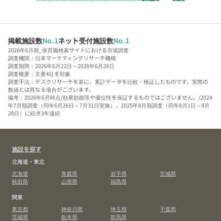
掲載施設数
No.1
ネット受付施設数
No.1
2026年6月期_保育園検索サイトにおける市場調査
調査機関：日本マーケティングリサーチ機構
調査期間：2026年6月22日～2026年6月26日
調査概要：主要4社を対象
調査手法：デスクリサーチを基に、累計データを比較・検証したものです。実際の
数値とは異なる場合がございます。
備考：2026年6月時点/効果効能等や優位性を保証するものではございません。/2024
年7月期調査（同年6月26日～7月31日実施）、2025年8月期調査（同年8月1日～8月
28日）に続き3年連続
施設を探す
北海道・東北
北海道
青森県
岩手県
宮城県
秋田県
山形県
福島県
関東
東京都
神奈川県
埼玉県
千葉県
茨城県
栃木県
群馬県