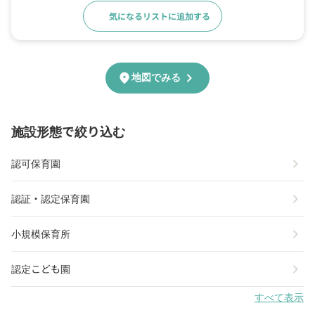
気になるリストに追加する
詳細をみる
chevron_right
location_on
地図でみる
施設形態で絞り込む
chevron_right
認可保育園
chevron_right
認証・認定保育園
chevron_right
小規模保育所
chevron_right
認定こども園
すべて表示