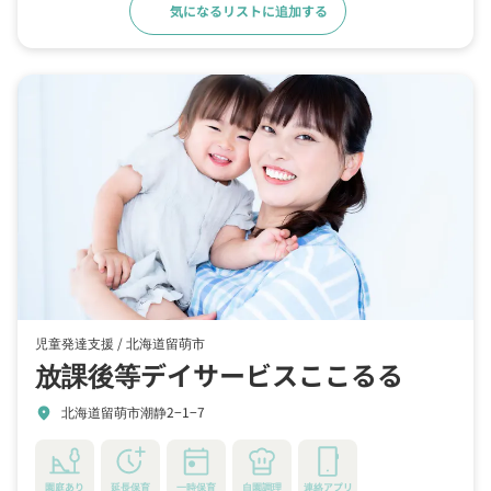
気になるリストに追加する
詳細をみる
児童発達支援 /
北海道留萌市
放課後等デイサービスここるる
北海道留萌市潮静2−1−7
location_on
園庭あり
延長保育
一時保育
自園調理
連絡アプリ