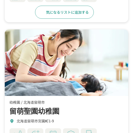
気になるリストに追加する
詳細をみる
幼稚園 /
北海道留萌市
留萌聖園幼稚園
北海道留萌市宮園町1-9
location_on