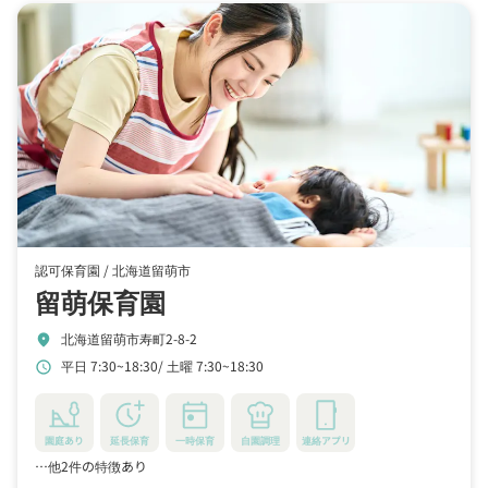
認可保育園 /
北海道留萌市
留萌保育園
北海道留萌市寿町2-8-2
location_on
平日 7:30~18:30
土曜 7:30~18:30
schedule
園庭あり
延長保育
一時保育
自園調理
連絡アプリ
…他2件の特徴あり