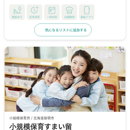
園庭あり
延長保育
一時保育
自園調理
連絡アプリ
気になるリストに追加する
詳細をみる
小規模保育所 /
北海道留萌市
小規模保育すまい留