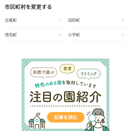
市区町村を変更する
chevron_right
chevron_right
北竜町
沼田町
chevron_right
chevron_right
増毛町
小平町