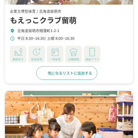
企業主導型保育 /
北海道留萌市
もえっこクラブ留萌
北海道留萌市開運町1-2-1
location_on
平日 8:30~16:30
土曜 8:00~16:30
schedule
園庭あり
延長保育
一時保育
自園調理
連絡アプリ
気になるリストに追加する
詳細をみる