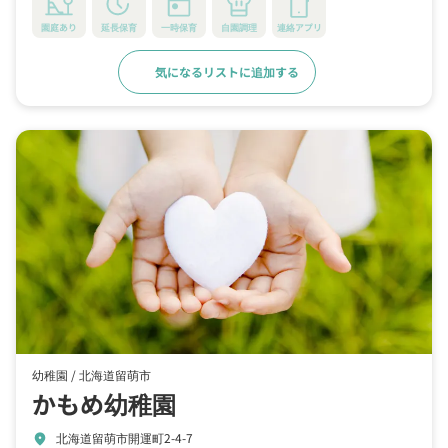
園庭あり
延長保育
一時保育
自園調理
連絡アプリ
気になるリストに追加する
詳細をみる
幼稚園 /
北海道留萌市
かもめ幼稚園
北海道留萌市開運町2-4-7
location_on