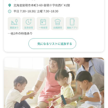
北海道留萌市本町3-60-留萌十字街西ﾋﾞﾙ1階
location_on
平日 7:30~18:30
土曜 7:30~18:30
schedule
園庭あり
延長保育
一時保育
自園調理
連絡アプリ
…他1件の特徴あり
気になるリストに追加する
詳細をみる