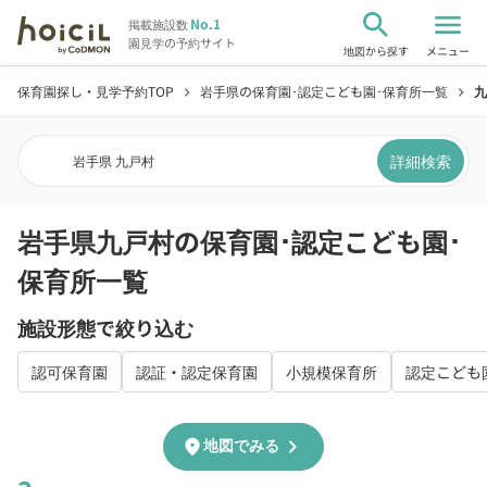
search
menu
No.1
掲載施設数
園見学の予約サイト
地図から探す
メニュー
保育園探し・見学予約TOP
岩手県の保育園･認定こども園･保育所一覧
九
chevron_right
chevron_right
詳細検索
岩手県 九戸村
岩手県九戸村の保育園･認定こども園･
保育所一覧
施設形態で絞り込む
認可保育園
認証・認定保育園
小規模保育所
認定こども
chevron_right
location_on
地図でみる