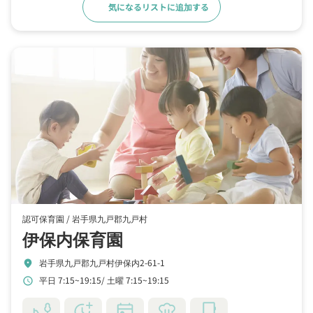
気になるリストに追加する
詳細をみる
認可保育園 /
岩手県九戸郡九戸村
伊保内保育園
岩手県九戸郡九戸村伊保内2-61-1
location_on
平日 7:15~19:15
土曜 7:15~19:15
schedule