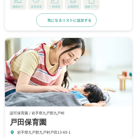
園庭あり
延長保育
一時保育
自園調理
連絡アプリ
気になるリストに追加する
詳細をみる
認可保育園 /
岩手県九戸郡九戸村
戸田保育園
岩手県九戸郡九戸村戸田13-69-1
location_on