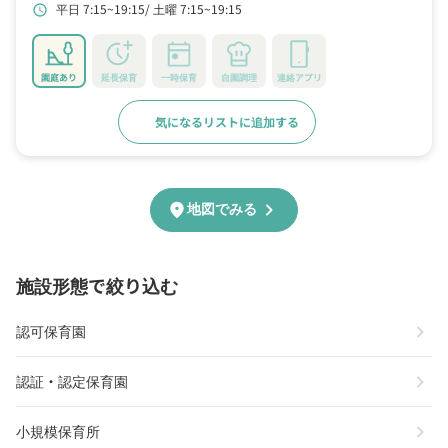
平日 7:15~19:15
土曜 7:15~19:15
schedule
園庭あり
延長保育
一時保育
自園調理
連絡アプリ
気になるリストに追加する
詳細をみる
chevron_right
location_on
地図でみる
施設形態で絞り込む
chevron_right
認可保育園
chevron_right
認証・認定保育園
chevron_right
小規模保育所