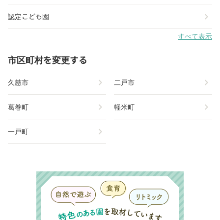
chevron_right
認定こども園
すべて表示
市区町村を変更する
chevron_right
chevron_right
久慈市
二戸市
chevron_right
chevron_right
葛巻町
軽米町
chevron_right
一戸町