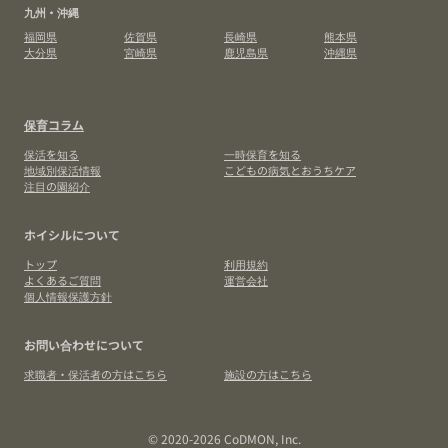
九州・沖縄
福岡県
佐賀県
長崎県
熊本県
大分県
宮崎県
鹿児島県
沖縄県
保育コラム
保活を知る
一時保育を知る
地域別保活情報
こどもの病気とおうちケア
注目の園紹介
ホイシルについて
トップ
利用規約
よくあるご質問
運営会社
個人情報保護方針
お問い合わせについて
求職者・保活者の方はこちら
施設の方はこちら
© 2020-2026 CoDMON, Inc.