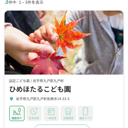
3
件中
1～3件を表示
認定こども園 /
岩手県九戸郡九戸村
ひめほたるこども園
岩手県九戸郡九戸村長興寺14-33-3
location_on
園庭あり
延長保育
一時保育
自園調理
連絡アプリ