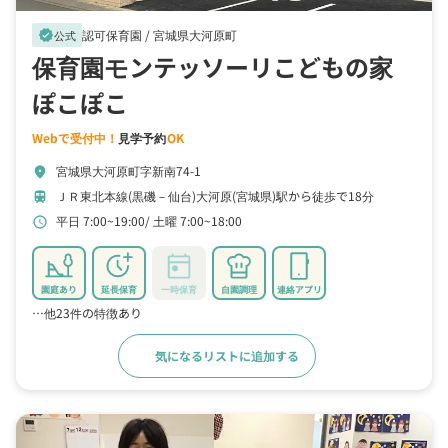
認可保育園 /
宮城県大河原町
verified
公式
保育園モンテッソーリこどもの家
ぽこぽこ
Webで受付中！
見学予約
OK
宮城県大河原町字新南74-1
location_on
ＪＲ東北本線(黒磯－仙台)大河原(宮城県)駅から徒歩で18分
train
平日 7:00~19:00
土曜 7:00~18:00
schedule
園庭あり
延長保育
一時保育
自園調理
連絡アプリ
…他23件の特徴あり
気になるリストに追加する
詳細をみる