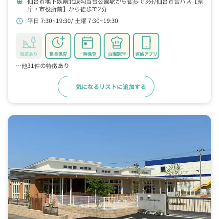
仙台市地下鉄南北線勾当台公園駅から徒歩で3分
仙台市営バス【県
train
庁・市役所前】から徒歩で2分
平日 7:30~19:30
土曜 7:30~19:30
schedule
園庭あり
延長保育
一時保育
自園調理
連絡アプリ
…他31件の特徴あり
気になるリストに追加する
詳細をみる