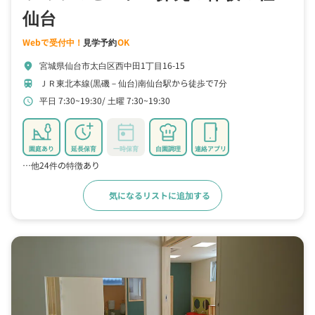
仙台
Webで受付中！
見学予約
OK
宮城県仙台市太白区西中田1丁目16-15
location_on
ＪＲ東北本線(黒磯－仙台)南仙台駅から徒歩で7分
train
平日 7:30~19:30
土曜 7:30~19:30
schedule
園庭あり
延長保育
一時保育
自園調理
連絡アプリ
…他24件の特徴あり
気になるリストに追加する
詳細をみる