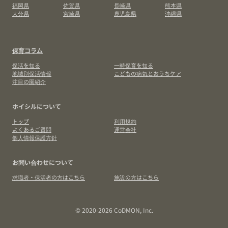
福岡県
佐賀県
長崎県
熊本県
大分県
宮崎県
鹿児島県
沖縄県
保育コラム
保活を知る
一時保育を知る
地域別保活情報
こどもの病気とおうちケア
注目の園紹介
ホイシルについて
トップ
利用規約
よくあるご質問
運営会社
個人情報保護方針
お問い合わせについて
求職者・保活者の方はこちら
施設の方はこちら
© 2020-2026 CoDMON, Inc.