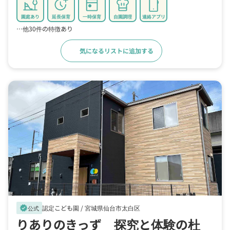
園庭あり
延長保育
一時保育
自園調理
連絡アプリ
…他30件の特徴あり
気になるリストに追加する
詳細をみる
認定こども園 /
宮城県仙台市太白区
verified
公式
りありのきっず 探究と体験の杜