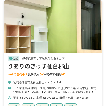
小規模保育所 /
宮城県仙台市太白区
verified
公式
りありのきっず仙台郡山
Webで受付中！
見学予約
OK
一時保育相談
OK
宮城県仙台市太白区郡山４－５－２４
location_on
ＪＲ東北本線(黒磯－仙台)長町駅から徒歩で15分
仙台市地下鉄南
train
北線長町駅から徒歩で15分
郡山東４丁目バス停（宮城交通）から
バスで3分
平日 7:30~19:30
土曜 7:30~19:30
日曜・祝日 7:30~18:30
schedule