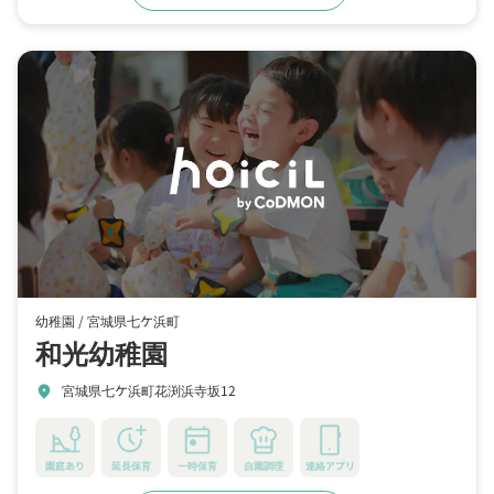
幼稚園 /
宮城県七ケ浜町
和光幼稚園
宮城県七ケ浜町花渕浜寺坂12
location_on
園庭あり
延長保育
一時保育
自園調理
連絡アプリ