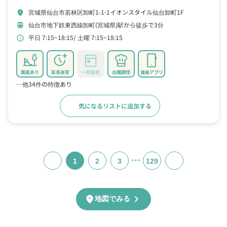
宮城県仙台市若林区卸町1-1-1イオンスタイル仙台卸町1F
location_on
仙台市地下鉄東西線卸町(宮城県)駅から徒歩で3分
train
平日 7:15~18:15
土曜 7:15~18:15
schedule
園庭あり
延長保育
一時保育
自園調理
連絡アプリ
…他34件の特徴あり
気になるリストに追加する
詳細をみる
…
1
2
3
129
chevron_right
location_on
地図でみる