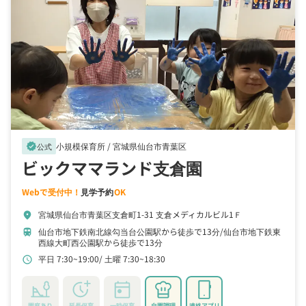
小規模保育所 /
宮城県仙台市青葉区
verified
公式
ビックママランド支倉園
Webで受付中！
見学予約
OK
宮城県仙台市青葉区支倉町1-31 支倉メディカルビル1Ｆ
location_on
仙台市地下鉄南北線勾当台公園駅から徒歩で13分
仙台市地下鉄東
train
西線大町西公園駅から徒歩で13分
平日 7:30~19:00
土曜 7:30~18:30
schedule
園庭あり
延長保育
一時保育
自園調理
連絡アプリ