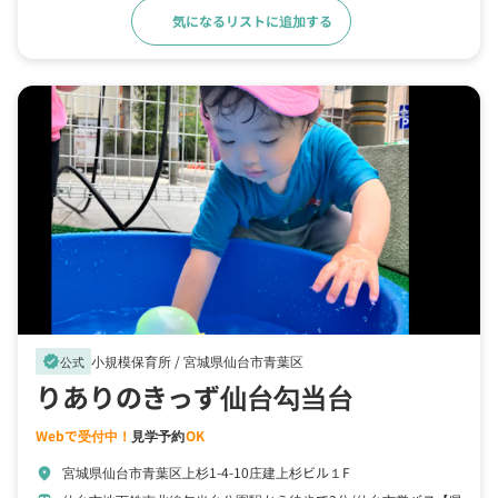
気になるリストに追加する
詳細をみる
小規模保育所 /
宮城県仙台市青葉区
verified
公式
りありのきっず仙台勾当台
Webで受付中！
見学予約
OK
宮城県仙台市青葉区上杉1-4-10庄建上杉ビル１F
location_on