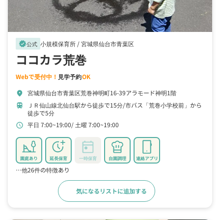
小規模保育所 /
宮城県仙台市青葉区
verified
公式
ココカラ荒巻
Webで受付中！
見学予約
OK
宮城県仙台市青葉区荒巻神明町16-39アラモード神明1階
location_on
ＪＲ仙山線北仙台駅から徒歩で15分
市バス「荒巻小学校前」から
train
徒歩で5分
平日 7:00~19:00
土曜 7:00~19:00
schedule
園庭あり
延長保育
一時保育
自園調理
連絡アプリ
…他26件の特徴あり
気になるリストに追加する
詳細をみる