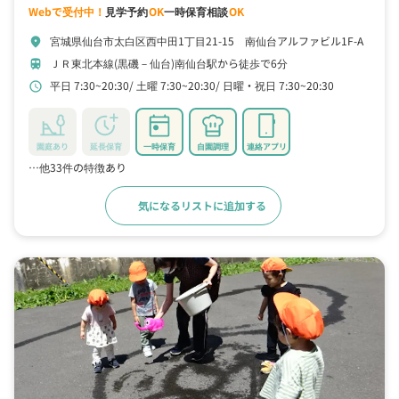
Webで受付中！
見学予約
OK
一時保育相談
OK
宮城県仙台市太白区西中田1丁目21-15 南仙台アルファビル1F-A
location_on
ＪＲ東北本線(黒磯－仙台)南仙台駅から徒歩で6分
train
平日 7:30~20:30
土曜 7:30~20:30
日曜・祝日 7:30~20:30
schedule
園庭あり
延長保育
一時保育
自園調理
連絡アプリ
…他33件の特徴あり
気になるリストに追加する
詳細をみる