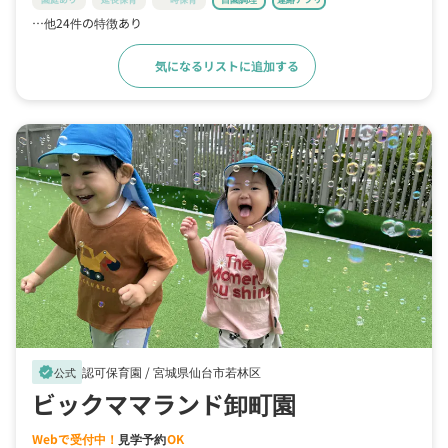
…他24件の特徴あり
気になるリストに追加する
詳細をみる
認可保育園 /
宮城県仙台市若林区
verified
公式
ビックママランド卸町園
Webで受付中！
見学予約
OK