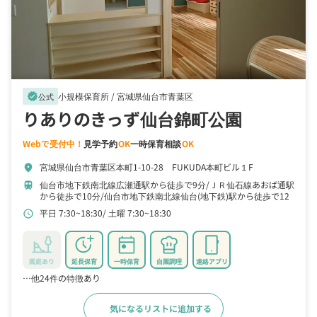
小規模保育所 /
宮城県仙台市青葉区
verified
公式
りありのきっず仙台錦町公園
Webで受付中！
見学予約
OK
一時保育相談
OK
宮城県仙台市青葉区本町1-10-28 FUKUDA本町ビル１F
location_on
仙台市地下鉄南北線広瀬通駅から徒歩で9分
ＪＲ仙石線あおば通駅
train
から徒歩で10分
仙台市地下鉄南北線仙台(地下鉄)駅から徒歩で12
分
平日 7:30~18:30
土曜 7:30~18:30
schedule
園庭あり
延長保育
一時保育
自園調理
連絡アプリ
…他24件の特徴あり
気になるリストに追加する
詳細をみる