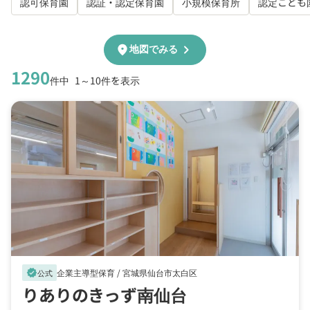
認可保育園
認証・認定保育園
小規模保育所
認定こども
chevron_right
location_on
地図でみる
1290
件中
1～10件を表示
企業主導型保育 /
宮城県仙台市太白区
verified
公式
りありのきっず南仙台