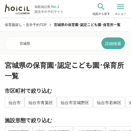
search
menu
No.1
掲載施設数
園見学の予約サイト
地図から探す
メニュー
保育園探し・見学予約TOP
宮城県の保育園･認定こども園･保育所一覧
chevron_right
詳細検索
宮城県
宮城県の保育園･認定こども園･保育所
一覧
市区町村で絞り込む
仙台市
仙台市青葉区
仙台市宮城野区
仙台市若林区
施設形態で絞り込む